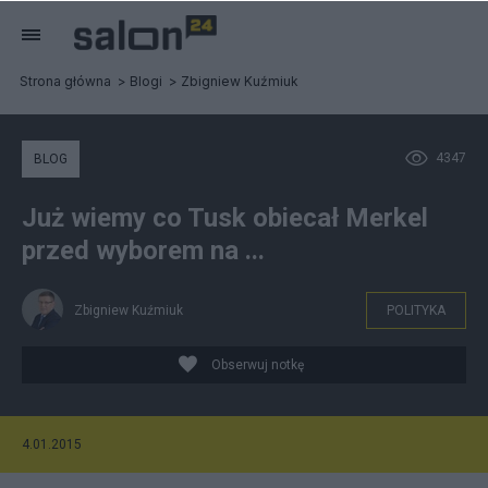
Strona główna
Blogi
Zbigniew Kuźmiuk
4347
BLOG
Już wiemy co Tusk obiecał Merkel
przed wyborem na ...
Zbigniew Kuźmiuk
POLITYKA
Obserwuj notkę
4.01.2015