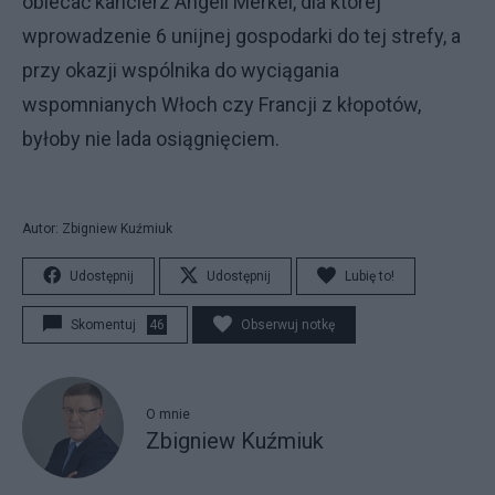
obiecać kanclerz Angeli Merkel, dla której
wprowadzenie 6 unijnej gospodarki do tej strefy, a
przy okazji wspólnika do wyciągania
wspomnianych Włoch czy Francji z kłopotów,
byłoby nie lada osiągnięciem.
Autor: Zbigniew Kuźmiuk
Udostępnij
Udostępnij
Lubię to!
Skomentuj
46
Obserwuj notkę
O mnie
Zbigniew Kuźmiuk