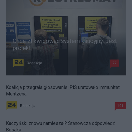
Chcą zlikwidować system kaucyjny. Jest
projekt
Redakcja
77
Koalicja przegrała głosowanie. PiS uratowało immunitet
Mentzena
Redakcja
101
Kaczyński znowu namieszał? Stanowcza odpowiedź
Bosaka