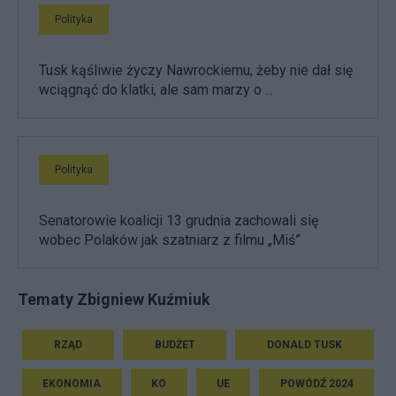
Polityka
Tusk kąśliwie życzy Nawrockiemu, żeby nie dał się
wciągnąć do klatki, ale sam marzy o ...
Polityka
Senatorowie koalicji 13 grudnia zachowali się
wobec Polaków jak szatniarz z filmu „Miś”
Tematy Zbigniew Kuźmiuk
RZĄD
BUDŻET
DONALD TUSK
EKONOMIA
KO
UE
POWÓDŹ 2024