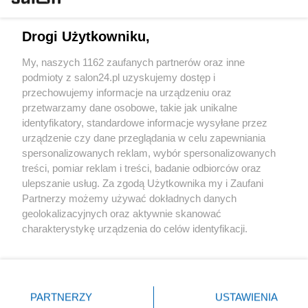
Technologie
Drogi Użytkowniku,
Sport
My, naszych 1162 zaufanych partnerów oraz inne
podmioty z salon24.pl uzyskujemy dostęp i
Społeczeństwo
przechowujemy informacje na urządzeniu oraz
przetwarzamy dane osobowe, takie jak unikalne
Kultura
identyfikatory, standardowe informacje wysyłane przez
urządzenie czy dane przeglądania w celu zapewniania
spersonalizowanych reklam, wybór spersonalizowanych
treści, pomiar reklam i treści, badanie odbiorców oraz
ulepszanie usług. Za zgodą Użytkownika my i Zaufani
X
Facebook
Instagram
Youtube
Partnerzy możemy używać dokładnych danych
geolokalizacyjnych oraz aktywnie skanować
charakterystykę urządzenia do celów identyfikacji.
Web Content Media sp. z o. o. © 2022
Ponieważ cenimy Twoją prywatność, prosimy o zgodę na
korzystanie z tych technologii poprzez kliknięcie
„Akceptuję”. Zgoda jest dobrowolna i zawsze możesz ją
Pomoc
O nas
Praca
Reklama
Kontakt
zmienić/wycofać klikając przycisk ustawień prywatności
PARTNERZY
USTAWIENIA
znajdujący się w lewym dolnym rogu strony
. Niektóre