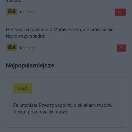
sondaż
Redakcja
180
PiS traci na rozłamie z Morawieckim, ale prawica nie.
Najnowszy sondaż
Redakcja
67
Najpopularniejsze
Rząd
Felietonista Rzeczpospolitej o skutkach rządów
Tuska- pozorowany rozwój ...