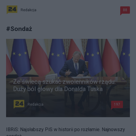
Redakcja
88
#
Sondaż
Ze świecą szukać zwolenników rządu.
Duży ból głowy dla Donalda Tuska
Redakcja
197
IBRiS: Najsłabszy PiS w historii po rozłamie. Najnowszy