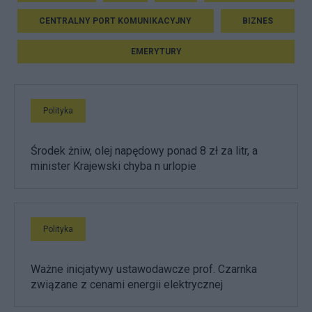
CENTRALNY PORT KOMUNIKACYJNY
BIZNES
EMERYTURY
Polityka
Środek żniw, olej napędowy ponad 8 zł za litr, a
minister Krajewski chyba n urlopie
Polityka
Ważne inicjatywy ustawodawcze prof. Czarnka
związane z cenami energii elektrycznej