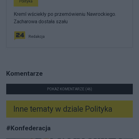
Polityka
Kreml wściekły po przemówieniu Nawrockiego.
Zacharowa dostała szału
Redakcja
Komentarze
POKAŻ KOMENTARZE (46)
Inne tematy w dziale
Polityka
#
Konfederacja