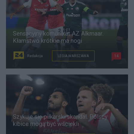
Sensacyjny komunikat AZ Alkmaar.
Kłamstwo krótkie ma nogi
Redakcja
LEGIA WARSZAWA
14
Szykuje się piłkarski skandal. Polscy
kibice mogą być wściekli