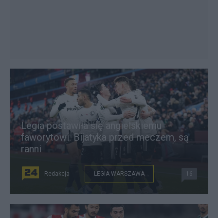
Legia postawiła się angielskiemu
faworytowi. Bijatyka przed meczem, są
ranni
Redakcja
LEGIA WARSZAWA
16