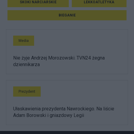
SKOKI NARCIARSKIE
LEKKOATLETYKA
BIEGANIE
Media
Nie żyje Andrzej Morozowski. TVN24 żegna
dziennikarza
Prezydent
Ułaskawienia prezydenta Nawrockiego. Na liście
Adam Borowski i gniazdowy Legii