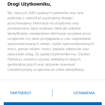
Drogi Użytkowniku,
Sport
My, naszych 1160 zaufanych partnerów oraz inne
podmioty z salon24.pl uzyskujemy dostęp i
Społeczeństwo
przechowujemy informacje na urządzeniu oraz
przetwarzamy dane osobowe, takie jak unikalne
Kultura
identyfikatory, standardowe informacje wysyłane przez
urządzenie czy dane przeglądania w celu zapewniania
spersonalizowanych reklam, wybór spersonalizowanych
treści, pomiar reklam i treści, badanie odbiorców oraz
ulepszanie usług. Za zgodą Użytkownika my i Zaufani
X
Facebook
Instagram
Youtube
Partnerzy możemy używać dokładnych danych
geolokalizacyjnych oraz aktywnie skanować
charakterystykę urządzenia do celów identyfikacji.
Web Content Media sp. z o. o. © 2022
Ponieważ cenimy Twoją prywatność, prosimy o zgodę na
korzystanie z tych technologii poprzez kliknięcie
„Akceptuję”. Zgoda jest dobrowolna i zawsze możesz ją
Pomoc
O nas
Praca
Reklama
Kontakt
zmienić/wycofać klikając przycisk ustawień prywatności
PARTNERZY
USTAWIENIA
znajdujący się w lewym dolnym rogu strony
. Niektóre
rodzaje przetwarzania danych nie wymagają zgody