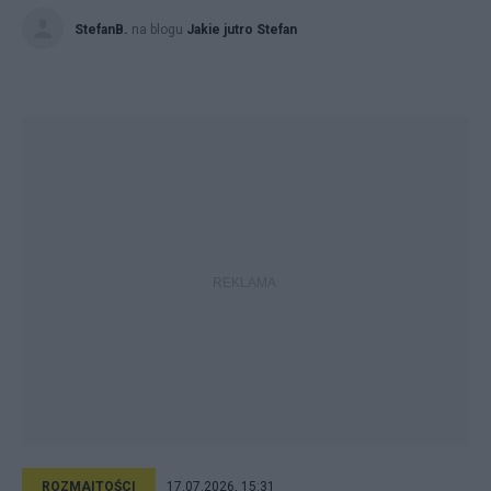
StefanB.
na blogu
Jakie jutro Stefan
ROZMAITOŚCI
17.07.2026, 15:31