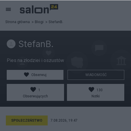
Strona główna
Blogi
StefanB.
StefanB.
Pies na złodziei i oszustów
Obserwuj
WIADOMOŚĆ
1
130
Obserwujących
Notki
SPOŁECZEŃSTWO
7.08.2026, 19:47