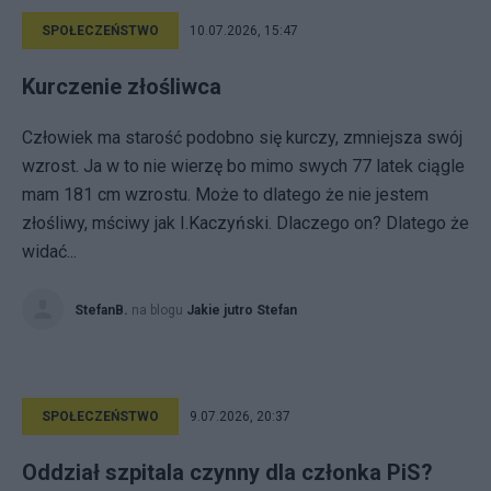
SPOŁECZEŃSTWO
10.07.2026, 15:47
Kurczenie złośliwca
Człowiek ma starość podobno się kurczy, zmniejsza swój
wzrost. Ja w to nie wierzę bo mimo swych 77 latek ciągle
mam 181 cm wzrostu. Może to dlatego że nie jestem
złośliwy, mściwy jak I.Kaczyński. Dlaczego on? Dlatego że
widać...
StefanB.
na blogu
Jakie jutro Stefan
SPOŁECZEŃSTWO
9.07.2026, 20:37
Oddział szpitala czynny dla członka PiS?