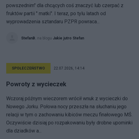
powszednim" dla chcących coś znaczyć lub czerpać z
fruktów partii " matki". I teraz, po tylu latach od
wyprowadzenia sztandaru PZPR powraca...
StefanB.
na blogu
Jakie jutro Stefan
SPOŁECZEŃSTWO
22.07.2026, 14:14
Powroty z wycieczek
Wczoraj późnym wieczorem wrócił wnuk z wycieczki do
Nowego Jorku. Połowa nocy przeszła na słuchaniu jego
relacji w tym o zachowaniu kibiców meczu finałowego MŚ.
Oczywiście dzisiaj po rozpakowaniu były drobne upominki
dla dziadków a...