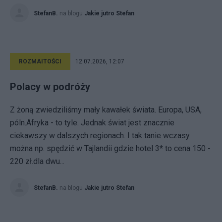
StefanB.
na blogu
Jakie jutro Stefan
ROZMAITOŚCI
12.07.2026, 12:07
Polacy w podróży
Z żoną zwiedziliśmy mały kawałek świata. Europa, USA,
póln.Afryka - to tyle. Jednak świat jest znacznie
ciekawszy w dalszych regionach. I tak tanie wczasy
można np. spędzić w Tajlandii gdzie hotel 3* to cena 150 -
220 zł.dla dwu...
StefanB.
na blogu
Jakie jutro Stefan