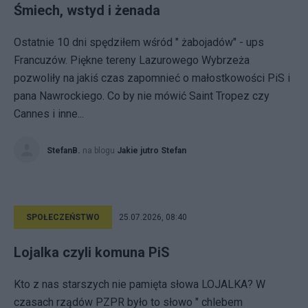
Śmiech, wstyd i żenada
Ostatnie 10 dni spędziłem wśród " żabojadów" - ups
Francuzów. Piękne tereny Lazurowego Wybrzeża
pozwoliły na jakiś czas zapomnieć o małostkowości PiS i
pana Nawrockiego. Co by nie mówić Saint Tropez czy
Cannes i inne...
StefanB.
na blogu
Jakie jutro Stefan
SPOŁECZEŃSTWO
25.07.2026, 08:40
Lojalka czyli komuna PiS
Kto z nas starszych nie pamięta słowa LOJALKA? W
czasach rządów PZPR było to słowo " chlebem