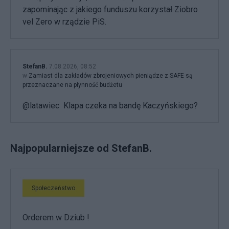
zapominając z jakiego funduszu korzystał Ziobro
vel Zero w rządzie PiS.
StefanB.
7.08.2026, 08:52
w
Zamiast dla zakładów zbrojeniowych pieniądze z SAFE są
przeznaczane na płynność budżetu
@latawiec Klapa czeka na bandę Kaczyńskiego?
Najpopularniejsze od StefanB.
Społeczeństwo
Orderem w Dziub !