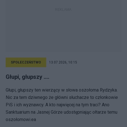
SPOŁECZEŃSTWO
13.07.2026, 10:15
Głupi, głupszy ....
Głupi, głupszy ten wierzący w słowa oszołoma Rydzyka.
Nic za tem dziwnego że główni słuchacze to członkowie
PiS i ich wyznawcy. A kto najwięcej na tym traci? Ano
Sanktuarium na Jasnej Górze udostępniając ołtarze temu
oszołomowi.ea