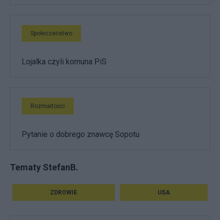
Społeczeństwo
Lojalka czyli komuna PiS
Rozmaitości
Pytanie o dobrego znawcę Sopotu
Tematy StefanB.
ZDROWIE
USA