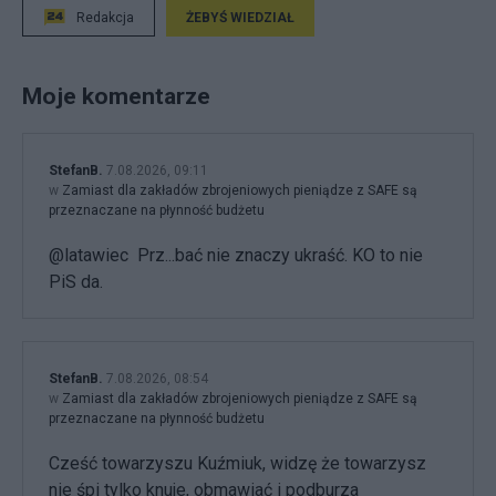
Redakcja
ŻEBYŚ WIEDZIAŁ
Moje komentarze
StefanB.
7.08.2026, 09:11
w
Zamiast dla zakładów zbrojeniowych pieniądze z SAFE są
przeznaczane na płynność budżetu
@latawiec Prz...bać nie znaczy ukraść. KO to nie
PiS da.
StefanB.
7.08.2026, 08:54
w
Zamiast dla zakładów zbrojeniowych pieniądze z SAFE są
przeznaczane na płynność budżetu
Cześć towarzyszu Kuźmiuk, widzę że towarzysz
nie śpi tylko knuje, obmawiać i podburza