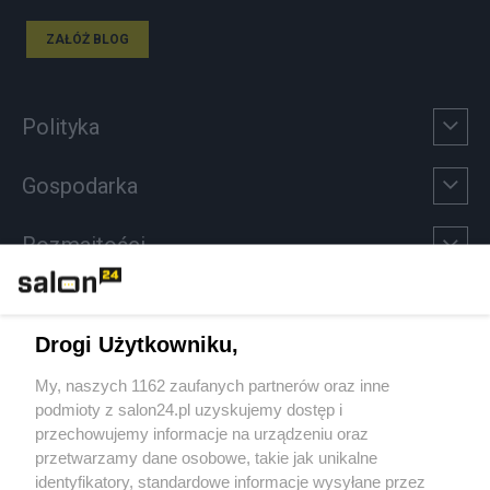
ZAŁÓŻ BLOG
Polityka
Gospodarka
Rozmaitości
Technologie
Drogi Użytkowniku,
Sport
My, naszych 1162 zaufanych partnerów oraz inne
podmioty z salon24.pl uzyskujemy dostęp i
Społeczeństwo
przechowujemy informacje na urządzeniu oraz
przetwarzamy dane osobowe, takie jak unikalne
Kultura
identyfikatory, standardowe informacje wysyłane przez