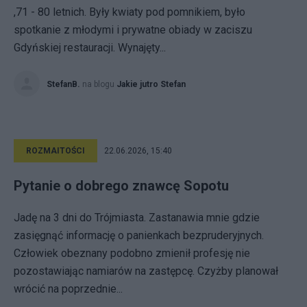
,71 - 80 letnich. Były kwiaty pod pomnikiem, było
spotkanie z młodymi i prywatne obiady w zaciszu
Gdyńskiej restauracji. Wynajęty...
StefanB.
na blogu
Jakie jutro Stefan
ROZMAITOŚCI
22.06.2026, 15:40
Pytanie o dobrego znawcę Sopotu
Jadę na 3 dni do Trójmiasta. Zastanawia mnie gdzie
zasięgnąć informację o panienkach bezpruderyjnych.
Człowiek obeznany podobno zmienił profesję nie
pozostawiając namiarów na zastępcę. Czyżby planował
wrócić na poprzednie...