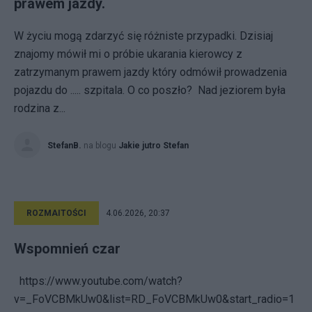
prawem jazdy.
W życiu mogą zdarzyć się różniste przypadki. Dzisiaj
znajomy mówił mi o próbie ukarania kierowcy z
zatrzymanym prawem jazdy który odmówił prowadzenia
pojazdu do ..... szpitala. O co poszło? Nad jeziorem była
rodzina z...
StefanB.
na blogu
Jakie jutro Stefan
ROZMAITOŚCI
4.06.2026, 20:37
Wspomnień czar
https://www.youtube.com/watch?
v=_FoVCBMkUw0&list=RD_FoVCBMkUw0&start_radio=1