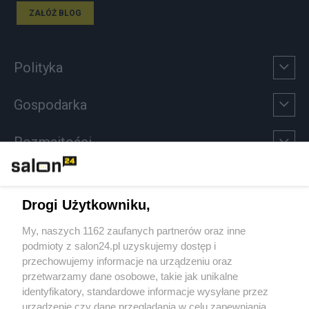
ZAŁÓŻ BLOG
Polityka
Gospodarka
Rozmaitości
Technologie
Drogi Użytkowniku,
Sport
My, naszych 1162 zaufanych partnerów oraz inne
podmioty z salon24.pl uzyskujemy dostęp i
Społeczeństwo
przechowujemy informacje na urządzeniu oraz
przetwarzamy dane osobowe, takie jak unikalne
Kultura
identyfikatory, standardowe informacje wysyłane przez
urządzenie czy dane przeglądania w celu zapewniania