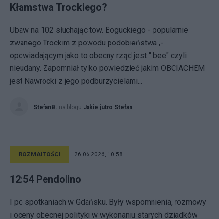
Kłamstwa Trockiego?
Ubaw na 102 słuchając tow. Boguckiego - popularnie
zwanego Trockim z powodu podobieństwa ,-
opowiadającym jako to obecny rząd jest " bee" czyli
nieudany. Zapomniał tylko powiedzieć jakim OBCIACHEM
jest Nawrocki z jego podburzycielami...
StefanB.
na blogu
Jakie jutro Stefan
ROZMAITOŚCI
26.06.2026, 10:58
12:54 Pendolino
I po spotkaniach w Gdańsku. Były wspomnienia, rozmowy
i oceny obecnej polityki w wykonaniu starych dziadków