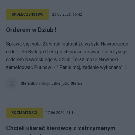
SPOŁECZEŃSTWO
20.06.2026, 16:42
Orderem w Dziub !
Sprawa się rypła, Żełeński ogłosił że wysyła Nawrockiego
order Orła Białego Czyli po chłopsku mówiąc - pierdyknął
orderem Nawrockiego w dziub. Teraz może Nawrocki
zameldować Putinowi - " Panie mój, zadanie wykonano". I...
StefanB.
na blogu
Jakie jutro Stefan
ROZMAITOŚCI
17.06.2026, 21:14
Chcieli ukarać kierowcę z zatrzymanym