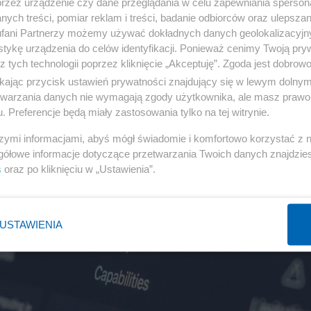
przez urządzenie czy dane przeglądania w celu zapewniania sperson
ych treści, pomiar reklam i treści, badanie odbiorców oraz ulepszan
fani Partnerzy możemy używać dokładnych danych geolokalizacyjn
tykę urządzenia do celów identyfikacji. Ponieważ cenimy Twoją pry
z tych technologii poprzez kliknięcie „Akceptuję”. Zgoda jest dobro
ikając przycisk ustawień prywatności znajdujący się w lewym dolny
etwarzania danych nie wymagają zgody użytkownika, ale masz prawo 
. Preferencje będą miały zastosowania tylko na tej witrynie.
szymi informacjami, abyś mógł świadomie i komfortowo korzystać z
gółowe informacje dotyczące przetwarzania Twoich danych znajdzi
s
oraz po kliknięciu w „Ustawienia”.
USTAWIENIA