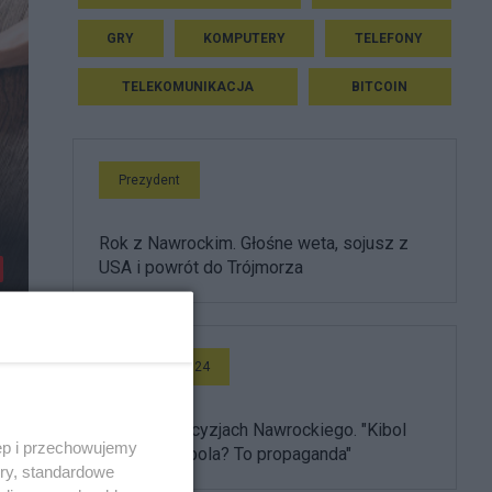
GRY
KOMPUTERY
TELEFONY
TELEKOMUNIKACJA
BITCOIN
Prezydent
Rok z Nawrockim. Głośne weta, sojusz z
USA i powrót do Trójmorza
Wideo Salon24
Burza po decyzjach Nawrockiego. "Kibol
ęp i przechowujemy
ułaskawił kibola? To propaganda"
ory, standardowe