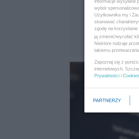
informacje wysyłane 
wybór spersonalizowan
Użytkownika my i Zau
skanować charakterys
zgodę na korzystanie 
ją zmienić/wycofać kl
Niektóre rodzaje prz
takiemu przetwarzaniu
Zapoznaj się z poniż
internetowych. Szcze
Prywatności
i
Cookie
PARTNERZY