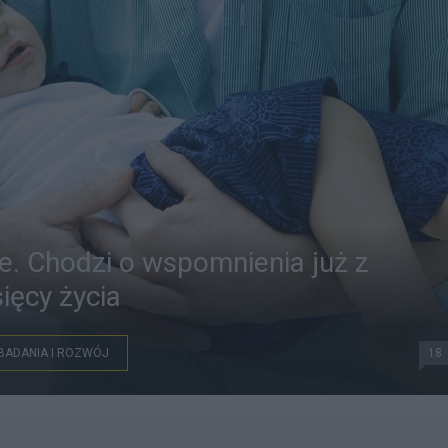
. Chodzi o wspomnienia już z
ięcy życia
BADANIA I ROZWÓJ
18