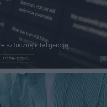
e sztuczną inteligencją
BADANIA I ROZWÓJ
36