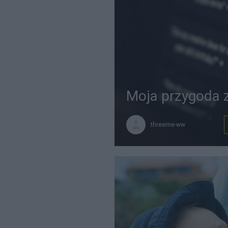
Moja przygoda z
threeme-ww