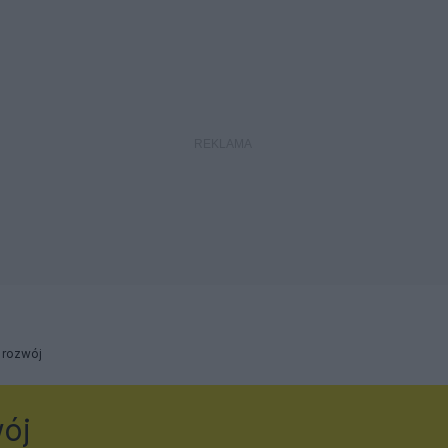
 rozwój
wój