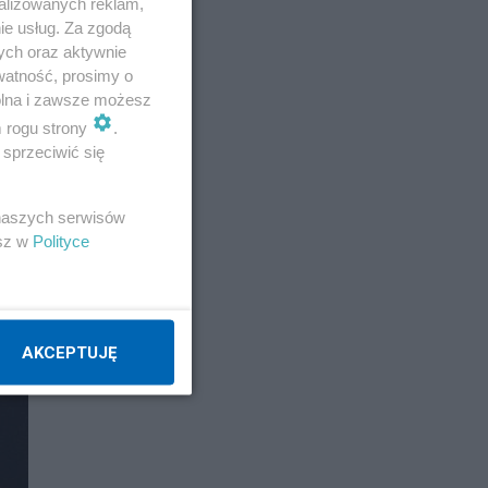
alizowanych reklam,
ie usług. Za zgodą
ych oraz aktywnie
watność, prosimy o
wolna i zawsze możesz
m rogu strony
.
sprzeciwić się
 naszych serwisów
esz w
Polityce
AKCEPTUJĘ