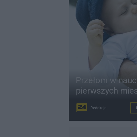
Przełom w nauce
pierwszych mies
Redakcja