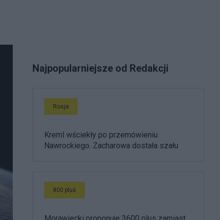
Najpopularniejsze od Redakcji
Rosja
Kreml wściekły po przemówieniu
Nawrockiego. Zacharowa dostała szału
800 plus
Morawiecki proponuje 3600 plus zamiast