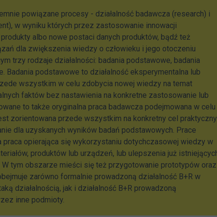
jemnie powiązane procesy - działalność badawcza (research) i
t), w wyniku których przez zastosowanie innowacji
produkty albo nowe postaci danych produktów, bądź też
zań dla zwiększenia wiedzy o człowieku i jego otoczeniu
ym trzy rodzaje działalności: badania podstawowe, badania
e. Badania podstawowe to działalność eksperymentalna lub
zede wszystkim w celu zdobycia nowej wiedzy na temat
lnych faktów bez nastawienia na konkretne zastosowanie lub
sowane to także oryginalna praca badawcza podejmowana w celu
jest zorientowana przede wszystkim na konkretny cel praktyczny
nie dla uzyskanych wyników badań podstawowych. Prace
 praca opierająca się wykorzystaniu dotychczasowej wiedzy w
riałów, produktów lub urządzeń, lub ulepszenia już istniejącyc
 W tym obszarze mieści się też przygotowanie prototypów oraz
R obejmuje zarówno formalnie prowadzoną działalność B+R w
taką działalnością, jak i działalność B+R prowadzoną
rzez inne podmioty.