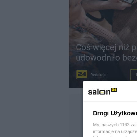
Coś więcej niż 
udowodniło bez
Redakcja
Drogi Użytkow
My, naszych 1162 zau
informacje na urządze