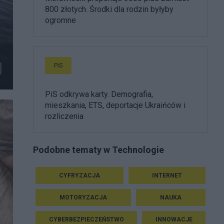
800 złotych. Środki dla rodzin byłyby
ogromne
PiS
PiS odkrywa karty. Demografia,
mieszkania, ETS, deportacje Ukraińców i
rozliczenia
Podobne tematy w Technologie
CYFRYZACJA
INTERNET
MOTORYZACJA
NAUKA
CYBERBEZPIECZEŃSTWO
INNOWACJE