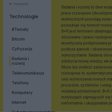
Kategorie
Badania i rozwój to dwa wza
prace rozwojowe (developmen
Technologie
technicznych powstają nowe 
poszukuje się nowych rozwią
#Tematy
B+R jest terminem obejmując
stosowane i prace rozwojow
Bitcoin
teoretyczna podejmowana pr
Cyfryzacja
podłoża zjawisk i obserwowa
wykorzystanie. Badania sto
Badania i
zdobycia nowej wiedzy, ale 
rozwój
Może też znaleźć zastosowa
Telekomunikacja
rozwojowe to systematyczna
celu wytworzenia nowych mate
Telefony
procesów, systemów i usług.
instalacji pilotażowych. B+
Komputery
instytucjach zajmujących się 
Internet
nieformalnie i okazjonalnie p