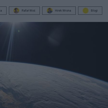
ja
Rafał Woś
Hirek Wrona
Blogi