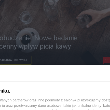
pobudzenie. Nowe badanie
cenny wpływ picia kawy
BADANIA I ROZWÓJ
15
niku,
fanych partnerów oraz inne podmioty z salon24.pl uzyskujemy dost
niu oraz przetwarzamy dane osobowe, takie jak unikalne identyfikat