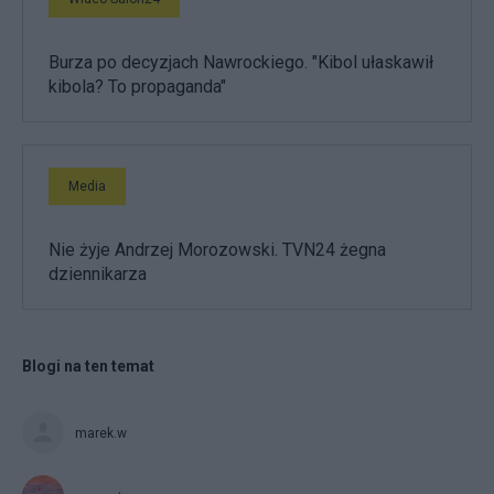
Burza po decyzjach Nawrockiego. "Kibol ułaskawił
kibola? To propaganda"
Media
Nie żyje Andrzej Morozowski. TVN24 żegna
dziennikarza
Blogi na ten temat
marek.w