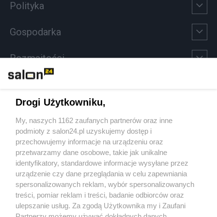
Polityka
Gospodarka
Rozmaitości
Technologie
Drogi Użytkowniku,
Sport
My, naszych 1162 zaufanych partnerów oraz inne
podmioty z salon24.pl uzyskujemy dostęp i
Społeczeństwo
przechowujemy informacje na urządzeniu oraz
przetwarzamy dane osobowe, takie jak unikalne
Kultura
identyfikatory, standardowe informacje wysyłane przez
urządzenie czy dane przeglądania w celu zapewniania
spersonalizowanych reklam, wybór spersonalizowanych
treści, pomiar reklam i treści, badanie odbiorców oraz
ulepszanie usług. Za zgodą Użytkownika my i Zaufani
X
Facebook
Instagram
Youtube
Partnerzy możemy używać dokładnych danych