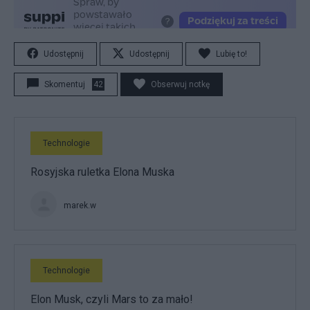
Udostępnij
Udostępnij
Lubię to!
Skomentuj
42
Obserwuj notkę
Technologie
Rosyjska ruletka Elona Muska
marek.w
Technologie
Elon Musk, czyli Mars to za mało!