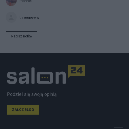
mannet
threeme-ww
Napisz notkę
Podziel się swoją opinią
ZAŁÓŻ BLOG