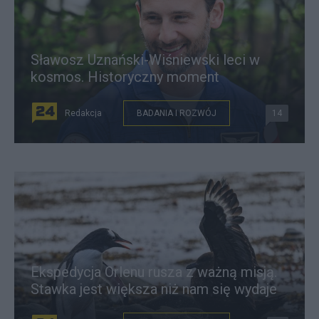
Sławosz Uznański-Wiśniewski leci w
kosmos. Historyczny moment
Redakcja
BADANIA I ROZWÓJ
14
Ekspedycja Orlenu rusza z ważną misją.
Stawka jest większa niż nam się wydaje