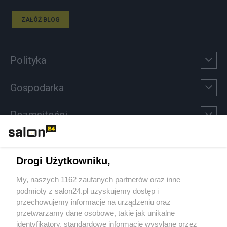
ZAŁÓŻ BLOG
Polityka
Gospodarka
Rozmaitości
Technologie
Drogi Użytkowniku,
Sport
My, naszych 1162 zaufanych partnerów oraz inne
podmioty z salon24.pl uzyskujemy dostęp i
Społeczeństwo
przechowujemy informacje na urządzeniu oraz
przetwarzamy dane osobowe, takie jak unikalne
Kultura
identyfikatory, standardowe informacje wysyłane przez