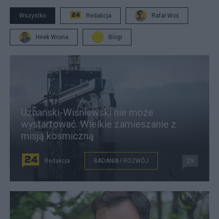
Wszystko
Redakcja
Rafał Woś
Hirek Wrona
Blogi
Uznański-Wiśniewski nie może
wystartować. Wielkie zamieszanie z
misją kosmiczną
Redakcja
BADANIA I ROZWÓJ
29