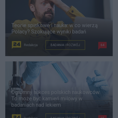
Teorie spiskowe i nauka: w co wierzą
Polacy? Szokujące wyniki badań
Redakcja
BADANIA I ROZWÓJ
64
Ogromny sukces polskich naukowców.
To może być kamień milowy w
badaniach nad lekiem