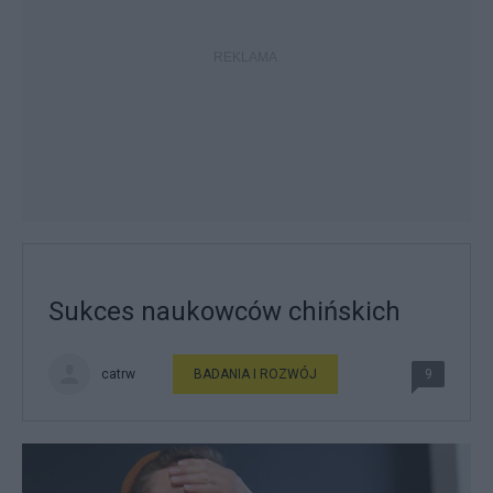
Sukces naukowców chińskich
catrw
BADANIA I ROZWÓJ
9