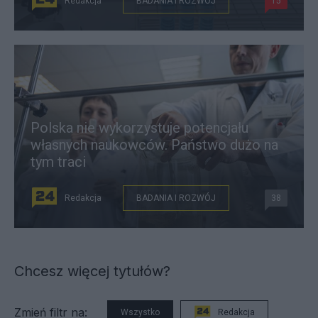
Redakcja
BADANIA I ROZWÓJ
15
Polska nie wykorzystuje potencjału
własnych naukowców. Państwo dużo na
tym traci
Redakcja
BADANIA I ROZWÓJ
38
Chcesz więcej tytułów?
Zmień filtr na:
Wszystko
Redakcja