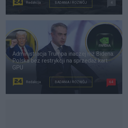
Redakcja
BADANIA I ROZWÓJ
4
Administracja Trumpa inaczej niż Bidena.
Polska bez restrykcji na sprzedaż kart
GPU
Redakcja
BADANIA I ROZWÓJ
64