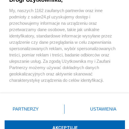
Sport
My, naszych 1162 zaufanych partnerów oraz inne
podmioty z salon24.pl uzyskujemy dostęp i
Społeczeństwo
przechowujemy informacje na urządzeniu oraz
przetwarzamy dane osobowe, takie jak unikalne
Kultura
identyfikatory, standardowe informacje wysyłane przez
urządzenie czy dane przeglądania w celu zapewniania
spersonalizowanych reklam, wybór spersonalizowanych
treści, pomiar reklam i treści, badanie odbiorców oraz
ulepszanie usług. Za zgodą Użytkownika my i Zaufani
X
Facebook
Instagram
Youtube
Partnerzy możemy używać dokładnych danych
geolokalizacyjnych oraz aktywnie skanować
charakterystykę urządzenia do celów identyfikacji.
Web Content Media sp. z o. o. © 2022
Ponieważ cenimy Twoją prywatność, prosimy o zgodę na
korzystanie z tych technologii poprzez kliknięcie
„Akceptuję”. Zgoda jest dobrowolna i zawsze możesz ją
Pomoc
O nas
Praca
Reklama
Kontakt
zmienić/wycofać klikając przycisk ustawień prywatności
PARTNERZY
USTAWIENIA
znajdujący się w lewym dolnym rogu strony
. Niektóre
rodzaje przetwarzania danych nie wymagają zgody
użytkownika, ale masz prawo sprzeciwić się takiemu
AKCEPTUJĘ