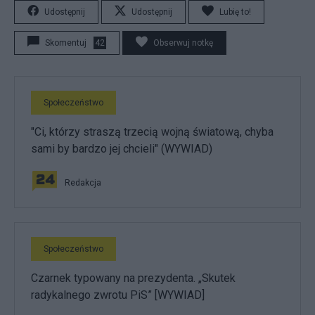
Udostępnij
Udostępnij
Lubię to!
Skomentuj
42
Obserwuj notkę
Społeczeństwo
"Ci, którzy straszą trzecią wojną światową, chyba
sami by bardzo jej chcieli" (WYWIAD)
Redakcja
Społeczeństwo
Czarnek typowany na prezydenta. „Skutek
radykalnego zwrotu PiS” [WYWIAD]