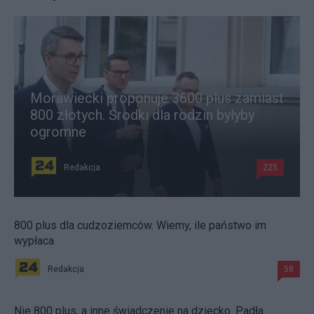
Morawiecki proponuje 3600 plus zamiast
800 złotych. Środki dla rodzin byłyby
ogromne
Redakcja
225
800 plus dla cudzoziemców. Wiemy, ile państwo im
wypłaca
Redakcja
58
Nie 800 plus, a inne świadczenie na dziecko. Padła