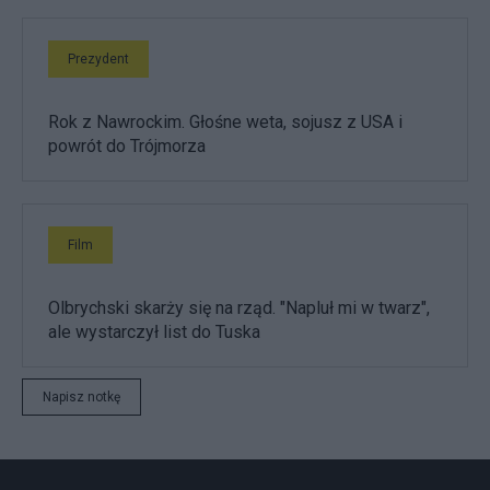
Prezydent
Rok z Nawrockim. Głośne weta, sojusz z USA i
powrót do Trójmorza
Film
Olbrychski skarży się na rząd. "Napluł mi w twarz",
ale wystarczył list do Tuska
Napisz notkę