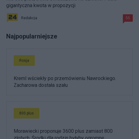
gigantyczna kwota w propozycji
Redakcja
55
Najpopularniejsze
Rosja
Kreml wściekły po przemówieniu Nawrockiego.
Zacharowa dostała szału
800 plus
Morawiecki proponuje 3600 plus zamiast 800
złotych. Środki dla rodzin byłyby ogromne