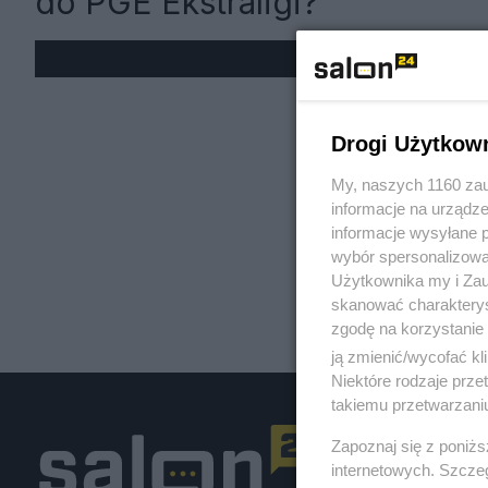
do PGE Ekstraligi?
« W
Drogi Użytkow
My, naszych 1160 zau
informacje na urządze
informacje wysyłane 
wybór spersonalizowan
Użytkownika my i Zau
skanować charakterys
zgodę na korzystanie 
ją zmienić/wycofać kl
Niektóre rodzaje prz
takiemu przetwarzaniu
Zapoznaj się z poniż
internetowych. Szcze