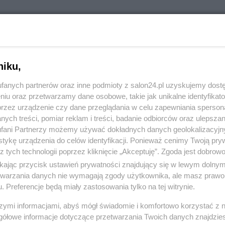
RÓĆ DO NOTKI
niku,
fanych partnerów oraz inne podmioty z salon24.pl uzyskujemy dost
niu oraz przetwarzamy dane osobowe, takie jak unikalne identyfikat
przez urządzenie czy dane przeglądania w celu zapewniania sperson
ych treści, pomiar reklam i treści, badanie odbiorców oraz ulepszan
fani Partnerzy możemy używać dokładnych danych geolokalizacyjn
tykę urządzenia do celów identyfikacji. Ponieważ cenimy Twoją pry
z tych technologii poprzez kliknięcie „Akceptuję”. Zgoda jest dobro
ikając przycisk ustawień prywatności znajdujący się w lewym dolny
etwarzania danych nie wymagają zgody użytkownika, ale masz prawo 
. Preferencje będą miały zastosowania tylko na tej witrynie.
Polityka
Gospodarka
szymi informacjami, abyś mógł świadomie i komfortowo korzystać z
gółowe informacje dotyczące przetwarzania Twoich danych znajdzi
PiS
Biznes