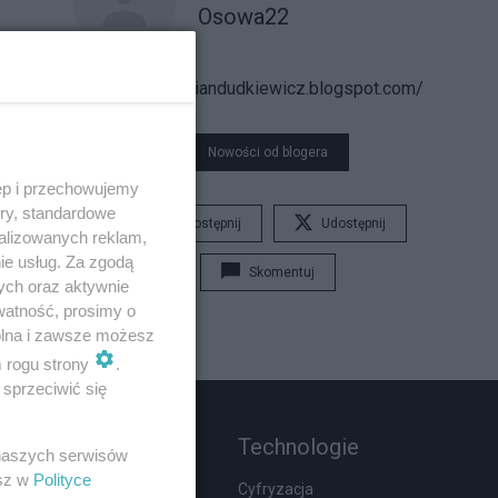
Osowa22
https://adriandudkiewicz.blogspot.com/
Nowości od blogera
ęp i przechowujemy
ory, standardowe
Udostępnij
Udostępnij
alizowanych reklam,
ie usług. Za zgodą
Skomentuj
ych oraz aktywnie
watność, prosimy o
wolna i zawsze możesz
m rogu strony
.
sprzeciwić się
Rozmaitości
Technologie
 naszych serwisów
esz w
Polityce
Wypadki
Cyfryzacja