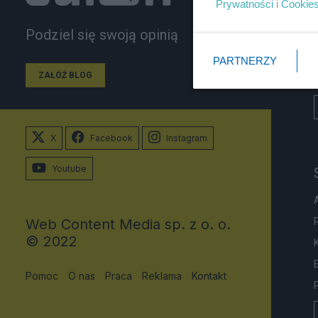
Prywatności
i
Cookie
Podziel się swoją opinią
PARTNERZY
ZAŁÓŻ BLOG
X
Facebook
Instagram
Youtube
Web Content Media sp. z o. o.
© 2022
Pomoc
O nas
Praca
Reklama
Kontakt