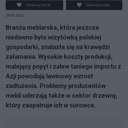
Polance. Zdjęcie ilustracyjne. fot. PAP/Jacek
Obserwuj temat
Obserwuj notkę
Bednarczyk
20.05.2025
Branża meblarska, która jeszcze
niedawno była wizytówką polskiej
gospodarki, znalazła się na krawędzi
załamania. Wysokie koszty produkcji,
malejący popyt i zalew taniego importu z
Azji powodują lawinowy wzrost
zadłużenia. Problemy producentów
mebli uderzają także w sektor drzewny,
który zaopatruje ich w surowce.