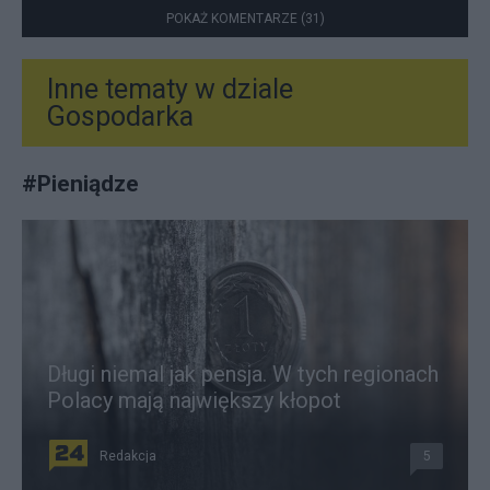
POKAŻ KOMENTARZE (31)
Inne tematy w dziale
Gospodarka
#
Pieniądze
Długi niemal jak pensja. W tych regionach
Polacy mają największy kłopot
Redakcja
5