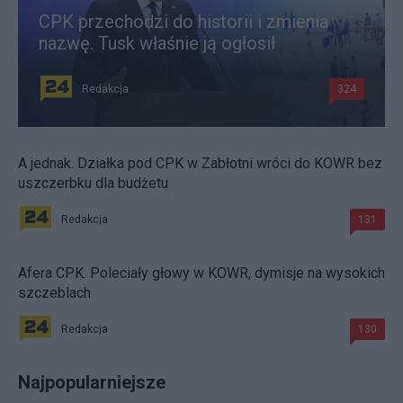
CPK przechodzi do historii i zmienia
nazwę. Tusk właśnie ją ogłosił
Redakcja
324
A jednak. Działka pod CPK w Zabłotni wróci do KOWR bez
uszczerbku dla budżetu
Redakcja
131
Afera CPK. Poleciały głowy w KOWR, dymisje na wysokich
szczeblach
Redakcja
130
Najpopularniejsze