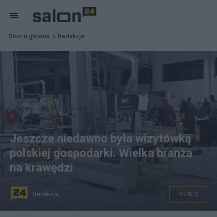
Strona główna
Redakcja
Jeszcze niedawno była wizytówką
polskiej gospodarki. Wielka branża
na krawędzi
Redakcja
BIZNES
na zdjęciu: Fabryka Mebli Ryś w podkrakowskiej