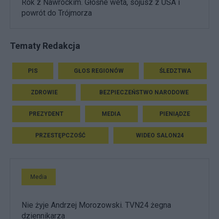
Rok z Nawrockim. Głośne weta, sojusz z USA i
powrót do Trójmorza
Tematy Redakcja
PIS
GŁOS REGIONÓW
ŚLEDZTWA
ZDROWIE
BEZPIECZEŃSTWO NARODOWE
PREZYDENT
MEDIA
PIENIĄDZE
PRZESTĘPCZOŚĆ
WIDEO SALON24
Media
Nie żyje Andrzej Morozowski. TVN24 żegna
dziennikarza