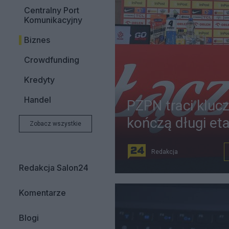
Centralny Port
Komunikacyjny
Biznes
Crowdfunding
Kredyty
Handel
PZPN traci kluc
kończą długi et
Zobacz wszystkie
Redakcja
Redakcja Salon24
Komentarze
Blogi