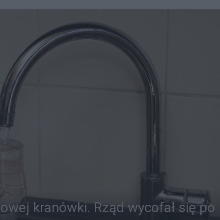
owej kranówki. Rząd wycofał się po