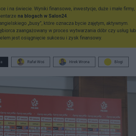
e i na świecie. Wyniki finansowe, inwestycje, duże i małe firmy,
mentarze
na blogach w Salon24
.
angielskiego „busy”, które oznacza bycie zajętym, aktywnym.
ębiorca zaangażowany w proces wytwarzania dóbr czy usług lub
celem jest osiągnięcie sukcesu i zysk finansowy.
ja
Rafał Woś
Hirek Wrona
Blogi