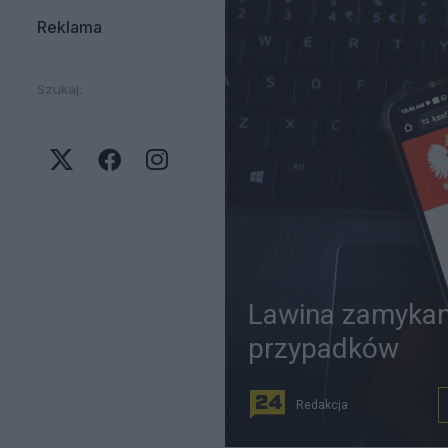
Reklama
Szukaj:
Lawina zamykany
przypadków
Redakcja