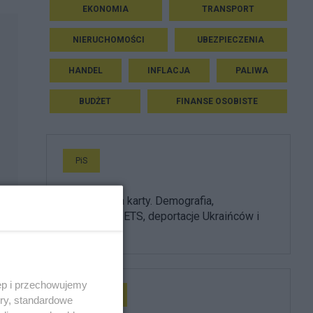
EKONOMIA
TRANSPORT
NIERUCHOMOŚCI
UBEZPIECZENIA
HANDEL
INFLACJA
PALIWA
BUDŻET
FINANSE OSOBISTE
PiS
PiS odkrywa karty. Demografia,
mieszkania, ETS, deportacje Ukraińców i
rozliczenia
ęp i przechowujemy
Prezydent
ory, standardowe