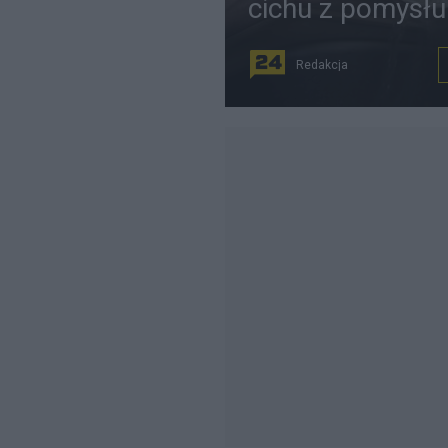
cichu z pomysłu
Redakcja