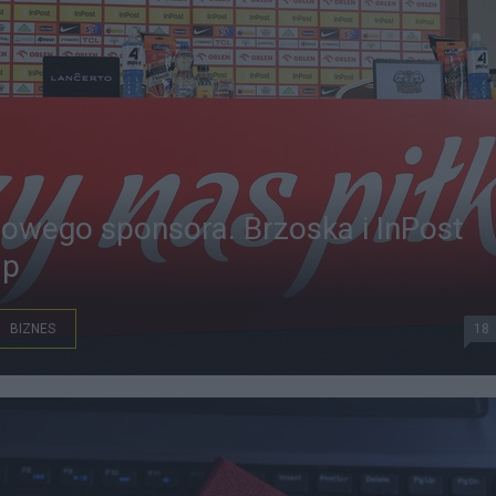
zowego sponsora. Brzoska i InPost
ap
BIZNES
18