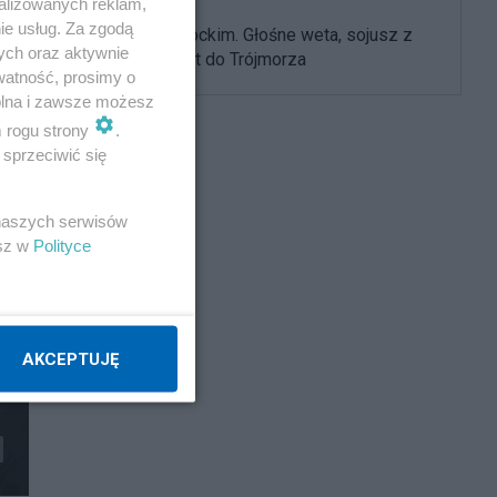
alizowanych reklam,
ie usług. Za zgodą
Rok z Nawrockim. Głośne weta, sojusz z
ych oraz aktywnie
USA i powrót do Trójmorza
watność, prosimy o
wolna i zawsze możesz
m rogu strony
.
sprzeciwić się
 naszych serwisów
esz w
Polityce
AKCEPTUJĘ