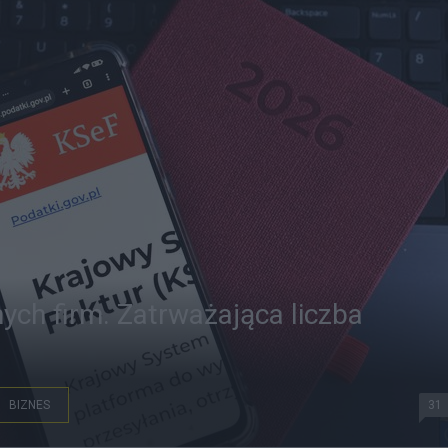
ch firm. Zatrważająca liczba
BIZNES
31