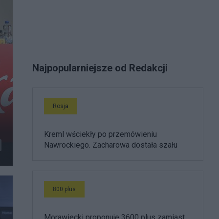
Najpopularniejsze od Redakcji
Rosja
Kreml wściekły po przemówieniu
Nawrockiego. Zacharowa dostała szału
800 plus
Morawiecki proponuje 3600 plus zamiast