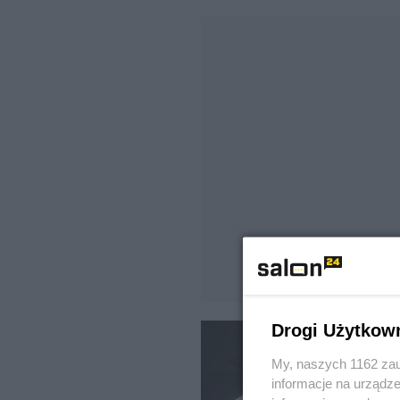
Drogi Użytkow
My, naszych 1162 zau
informacje na urządze