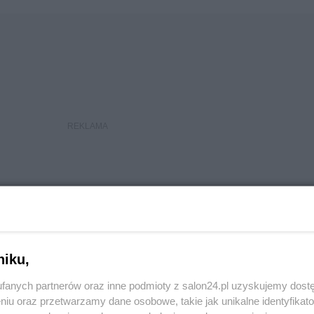
niku,
fanych partnerów oraz inne podmioty z salon24.pl uzyskujemy dost
niu oraz przetwarzamy dane osobowe, takie jak unikalne identyfikat