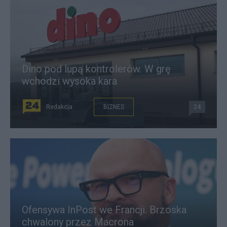
Dino pod lupą kontrolerów. W grę
wchodzi wysoka kara
Redakcja
BIZNES
24
Ofensywa InPost we Francji. Brzoska
chwalony przez Macrona