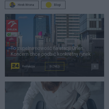
Hirek Wrona
Blogi
To zupełna nowość na stacji Orlen.
Koncern chce podbić konkretny rynek
Redakcja
BIZNES
6