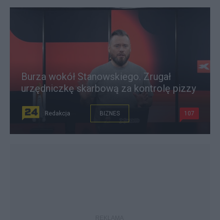
Burza wokół Stanowskiego. Zrugał
urzędniczkę skarbową za kontrolę pizzy
Redakcja
BIZNES
107