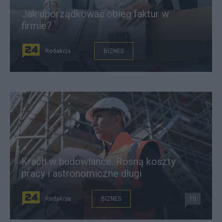
Jak uporządkować obieg faktur w
firmie?
Redakcja
BIZNES
Krach w budowlance. Rosną koszty
pracy i astronomiczne długi
Redakcja
BIZNES
10