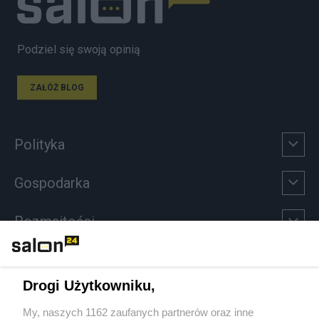
Podziel się swoją opinią
ZAŁÓŻ BLOG
Polityka
Gospodarka
Rozmaitości
Technologie
Drogi Użytkowniku,
Sport
My, naszych 1162 zaufanych partnerów oraz inne