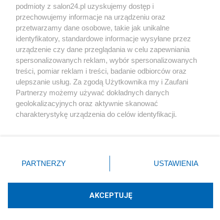
podmioty z salon24.pl uzyskujemy dostęp i
Społeczeństwo
przechowujemy informacje na urządzeniu oraz
przetwarzamy dane osobowe, takie jak unikalne
Kultura
identyfikatory, standardowe informacje wysyłane przez
urządzenie czy dane przeglądania w celu zapewniania
spersonalizowanych reklam, wybór spersonalizowanych
treści, pomiar reklam i treści, badanie odbiorców oraz
ulepszanie usług. Za zgodą Użytkownika my i Zaufani
X
Facebook
Instagram
Youtube
Partnerzy możemy używać dokładnych danych
geolokalizacyjnych oraz aktywnie skanować
charakterystykę urządzenia do celów identyfikacji.
Web Content Media sp. z o. o. © 2022
Ponieważ cenimy Twoją prywatność, prosimy o zgodę na
korzystanie z tych technologii poprzez kliknięcie
„Akceptuję”. Zgoda jest dobrowolna i zawsze możesz ją
Pomoc
O nas
Praca
Reklama
Kontakt
zmienić/wycofać klikając przycisk ustawień prywatności
PARTNERZY
USTAWIENIA
znajdujący się w lewym dolnym rogu strony
. Niektóre
rodzaje przetwarzania danych nie wymagają zgody
użytkownika, ale masz prawo sprzeciwić się takiemu
AKCEPTUJĘ
przetwarzaniu. Preferencje będą miały zastosowania tylko
Technologię dostarcza:
W3media.pl
na tej witrynie.