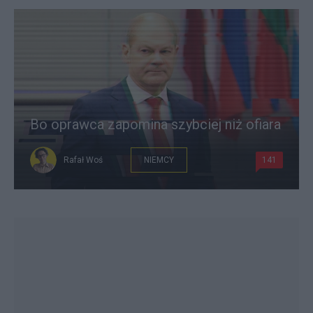
Bo oprawca zapomina szybciej niż ofiara
Rafał Woś
NIEMCY
141