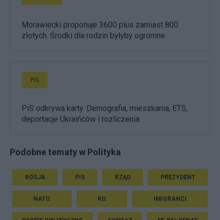
Morawiecki proponuje 3600 plus zamiast 800
złotych. Środki dla rodzin byłyby ogromne
PiS
PiS odkrywa karty. Demografia, mieszkania, ETS,
deportacje Ukraińców i rozliczenia
Podobne tematy w Polityka
ROSJA
PIS
RZĄD
PREZYDENT
NATO
KO
IMIGRANCI