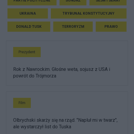
PARTIE POLITYCZNE
SONDAŻ
SEJM I SENAT
UKRAINA
TRYBUNAŁ KONSTYTUCYJNY
DONALD TUSK
TERRORYZM
PRAWO
Prezydent
Rok z Nawrockim. Głośne weta, sojusz z USA i
powrót do Trójmorza
Film
Olbrychski skarży się na rząd. "Napluł mi w twarz",
ale wystarczył list do Tuska