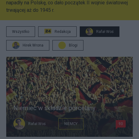
napadły na Polskę, co dało początek II wojnie światowej
trwającej aż do 1945 r.
Wszystko
Redakcja
Rafał Woś
Hirek Wrona
Blogi
Niemiec w składzie porcelany
Rafał Woś
NIEMCY
93