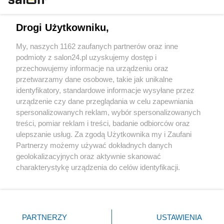
Technologie
Drogi Użytkowniku,
Sport
My, naszych 1162 zaufanych partnerów oraz inne
podmioty z salon24.pl uzyskujemy dostęp i
Społeczeństwo
przechowujemy informacje na urządzeniu oraz
przetwarzamy dane osobowe, takie jak unikalne
Kultura
identyfikatory, standardowe informacje wysyłane przez
urządzenie czy dane przeglądania w celu zapewniania
spersonalizowanych reklam, wybór spersonalizowanych
treści, pomiar reklam i treści, badanie odbiorców oraz
ulepszanie usług. Za zgodą Użytkownika my i Zaufani
X
Facebook
Instagram
Youtube
Partnerzy możemy używać dokładnych danych
geolokalizacyjnych oraz aktywnie skanować
charakterystykę urządzenia do celów identyfikacji.
Web Content Media sp. z o. o. © 2022
Ponieważ cenimy Twoją prywatność, prosimy o zgodę na
korzystanie z tych technologii poprzez kliknięcie
„Akceptuję”. Zgoda jest dobrowolna i zawsze możesz ją
Pomoc
O nas
Praca
Reklama
Kontakt
zmienić/wycofać klikając przycisk ustawień prywatności
PARTNERZY
USTAWIENIA