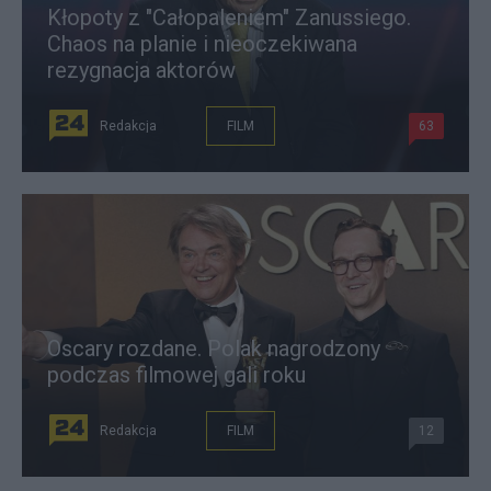
Kłopoty z "Całopaleniem" Zanussiego.
Chaos na planie i nieoczekiwana
rezygnacja aktorów
Redakcja
FILM
63
Oscary rozdane. Polak nagrodzony
podczas filmowej gali roku
Redakcja
FILM
12