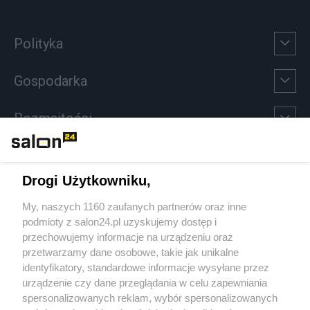
Polityka
Gospodarka
Rozmaitości
Technologie
Drogi Użytkowniku,
Sport
My, naszych 1160 zaufanych partnerów oraz inne
podmioty z salon24.pl uzyskujemy dostęp i
Społeczeństwo
przechowujemy informacje na urządzeniu oraz
przetwarzamy dane osobowe, takie jak unikalne
Kultura
identyfikatory, standardowe informacje wysyłane przez
urządzenie czy dane przeglądania w celu zapewniania
spersonalizowanych reklam, wybór spersonalizowanych