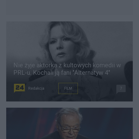
Nie żyje aktorka z kultowych komedii w
PRL-u. Kochali ją fani "Alternatyw 4"
Redakcja
FILM
7