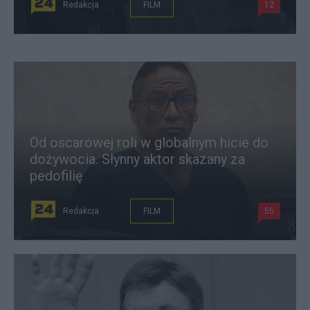
Redakcja
FILM
12
Od oscarowej roli w globalnym hicie do
dożywocia. Słynny aktor skazany za
pedofilię
Redakcja
FILM
55