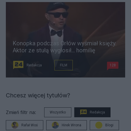
Konopka podczas Orłów wyśmiał księży.
Aktor ze stułą wygłosił... homilię
Redakcja
FILM
128
Chcesz więcej tytułów?
Zmień filtr na:
Wszystko
Redakcja
Rafał Woś
Hirek Wrona
Blogi