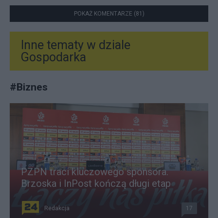
POKAŻ KOMENTARZE (81)
Inne tematy w dziale
Gospodarka
#
Biznes
PZPN traci kluczowego sponsora.
Brzoska i InPost kończą długi etap
Redakcja
17