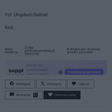
Fot. Unsplash/Gabriel
Red.
Źródło:
Autor:
© Artykuł jest chroniony
portalsamorzadowy.pl,
Redakcja
prawem autorskim.
Salon24.pl
Udostępnij
Udostępnij
Lubię to!
Skomentuj
81
Obserwuj notkę