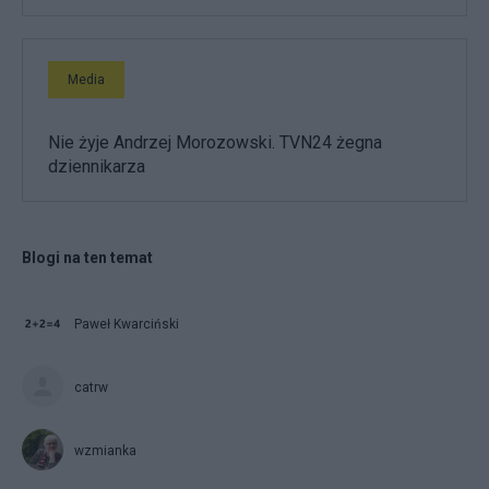
Media
Nie żyje Andrzej Morozowski. TVN24 żegna
dziennikarza
Blogi na ten temat
Paweł Kwarciński
catrw
wzmianka