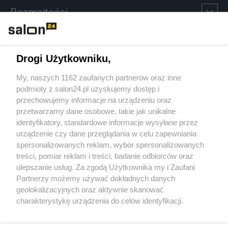
Rozmaitości
Technologie
Drogi Użytkowniku,
Sport
My, naszych 1162 zaufanych partnerów oraz inne
podmioty z salon24.pl uzyskujemy dostęp i
Społeczeństwo
przechowujemy informacje na urządzeniu oraz
przetwarzamy dane osobowe, takie jak unikalne
Kultura
identyfikatory, standardowe informacje wysyłane przez
urządzenie czy dane przeglądania w celu zapewniania
spersonalizowanych reklam, wybór spersonalizowanych
treści, pomiar reklam i treści, badanie odbiorców oraz
ulepszanie usług. Za zgodą Użytkownika my i Zaufani
X
Facebook
Instagram
Youtube
Partnerzy możemy używać dokładnych danych
geolokalizacyjnych oraz aktywnie skanować
charakterystykę urządzenia do celów identyfikacji.
Web Content Media sp. z o. o. © 2022
Ponieważ cenimy Twoją prywatność, prosimy o zgodę na
korzystanie z tych technologii poprzez kliknięcie