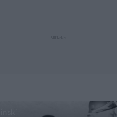
i
iński