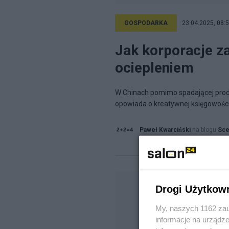
GOSPODARKA
23.04.2025, 08:
Jak korporacje z
ociepleniem
W Chinach pomimo spadającej produk
opowiada o kreatywnej księgowości em
Paweł Kwarciński
na blogu
Sce
Drogi Użytkow
My, naszych 1162 zau
informacje na urządze