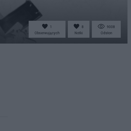
1
8
9008
Obserwujących
Notki
Odsłon