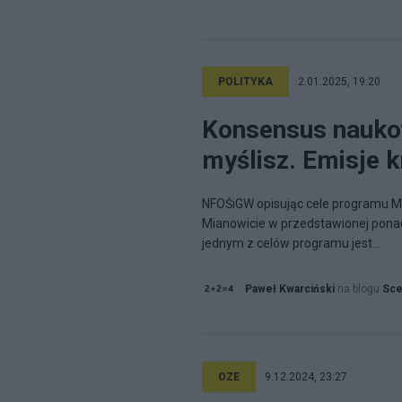
POLITYKA
2.01.2025, 19:20
Konsensus naukowy
myślisz. Emisje k
NFOŚiGW opisując cele programu Mój
Mianowicie w przedstawionej ponad
jednym z celów programu jest...
Paweł Kwarciński
na blogu
Sce
OZE
9.12.2024, 23:27