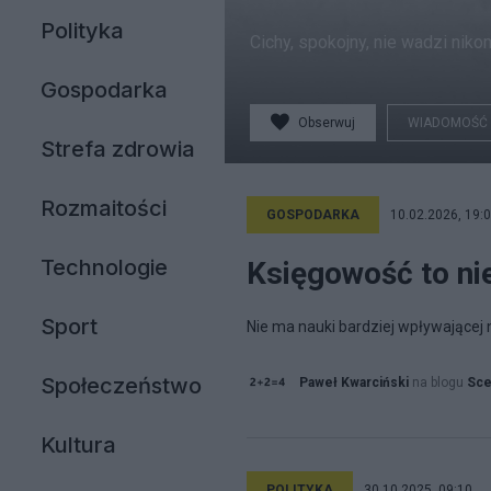
Polityka
Cichy, spokojny, nie wadzi niko
Gospodarka
Obserwuj
WIADOMOŚĆ
Strefa zdrowia
Rozmaitości
GOSPODARKA
10.02.2026, 19:
Technologie
Księgowość to ni
Sport
Nie ma nauki bardziej wpływającej 
Społeczeństwo
Paweł Kwarciński
na blogu
Sce
Kultura
POLITYKA
30.10.2025, 09:10