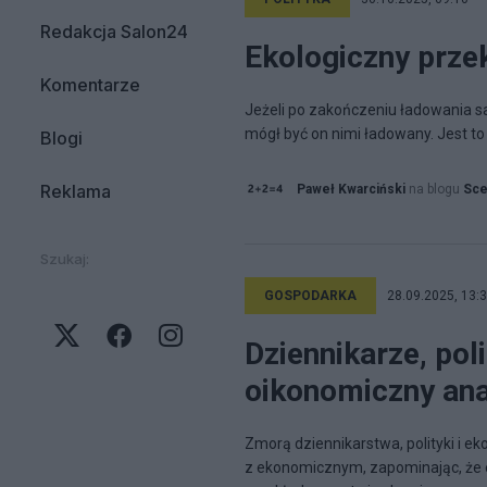
Redakcja Salon24
Ekologiczny prze
Komentarze
Jeżeli po zakończeniu ładowania s
mógł być on nimi ładowany. Jest to
Blogi
Reklama
Paweł Kwarciński
na blogu
Sce
Szukaj:
GOSPODARKA
28.09.2025, 13:
Dziennikarze, pol
oikonomiczny an
Zmorą dziennikarstwa, polityki i ek
z ekonomicznym, zapominając, że e