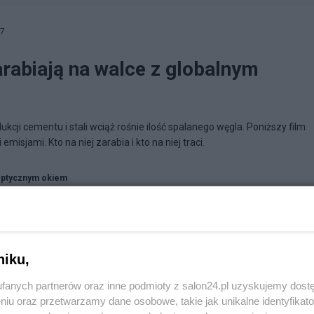
57
arabiają na walce z globalnym
cji cementu i stali wciąż rośnie ilość spalanego węgla. Poniższy film
isjami. Kto na niej zarabia i kto na niej traci.
ptycznym okiem
niku,
fanych partnerów oraz inne podmioty z salon24.pl uzyskujemy dost
niu oraz przetwarzamy dane osobowe, takie jak unikalne identyfikat