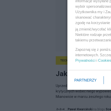
informacje wysyłane 
wybór spersonalizowan
Użytkownika my i Zau
skanować charakterys
zgodę na korzystanie 
ją zmienić/wycofać kl
Niektóre rodzaje prz
takiemu przetwarzaniu
Zapoznaj się z poniż
internetowych. Szcze
Prywatności
i
Cookie
TECHNOLOGIE
27.01.2025, 17:
Jakub Wiech. Mist
PARTNERZY
Uprzedzając zamiłowanie bohatera
krytycznych wobec niego wypowiedz
Mianowicie w marcu zeszłego roku 
Paweł Kwarciński
na blogu
Sce