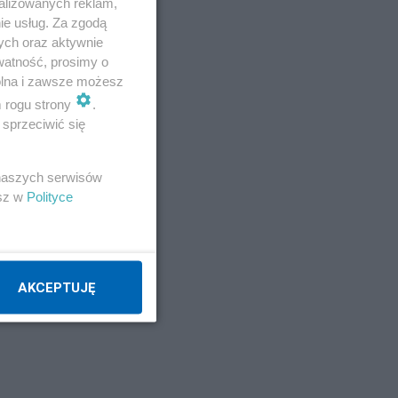
alizowanych reklam,
ie usług. Za zgodą
ych oraz aktywnie
watność, prosimy o
wolna i zawsze możesz
m rogu strony
.
sprzeciwić się
 naszych serwisów
esz w
Polityce
AKCEPTUJĘ