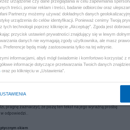
przez urządzenie czy dane przeglądania w celu zapewniania sperson
ych treści, pomiar reklam i treści, badanie odbiorców oraz ulepszan
fani Partnerzy możemy używać dokładnych danych geolokalizacyjn
tykę urządzenia do celów identyfikacji. Ponieważ cenimy Twoją pry
z tych technologii poprzez kliknięcie „Akceptuję”. Zgoda jest dobro
ikając przycisk ustawień prywatności znajdujący się w lewym dolny
etwarzania danych nie wymagają zgody użytkownika, ale masz prawo 
. Preferencje będą miały zastosowania tylko na tej witrynie.
szymi informacjami, abyś mógł świadomie i komfortowo korzystać z
gółowe informacje dotyczące przetwarzania Twoich danych znajdzi
s
oraz po kliknięciu w „Ustawienia”.
07
rz manipulacji.
USTAWIENIA
 mojego tekstu, do wysyłania pism przedsądowych do autorów
i, pragnę zaznaczyć, że piszę ten tekst na jego wyraźną prośbę.
w odpowiedzi...
ptycznym okiem