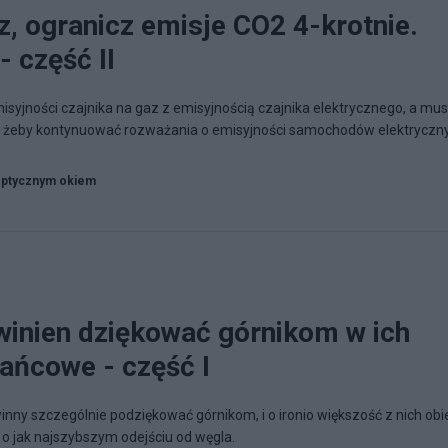
z, ogranicz emisje CO2 4-krotnie.
 część II
syjności czajnika na gaz z emisyjnością czajnika elektrycznego, a mu
m, żeby kontynuować rozważania o emisyjności samochodów elektryczn
ptycznym okiem
winien dziękować górnikom w ich
rańcowe - część I
winny szczególnie podziękować górnikom, i o ironio większość z nich ob
 o jak najszybszym odejściu od węgla.