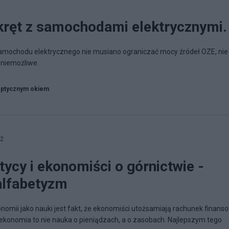
kręt z samochodami elektrycznymi.
amochodu elektrycznego nie musiano ograniczać mocy źródeł OZE, nie
 niemożliwe.
ptycznym okiem
32
itycy i ekonomiści o górnictwie -
alfabetyzm
onomii jako nauki jest fakt, że ekonomiści utożsamiają rachunek finans
konomia to nie nauka o pieniądzach, a o zasobach. Najlepszym tego