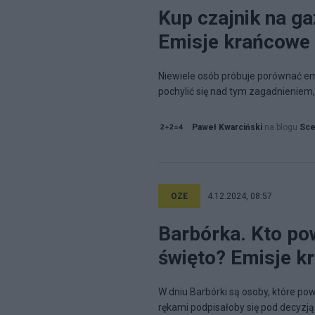
Kup czajnik na ga
Emisje krańcowe -
Niewiele osób próbuje porównać emi
pochylić się nad tym zagadnienie
Paweł Kwarciński
na blogu
Sce
OZE
4.12.2024, 08:57
Barbórka. Kto po
święto? Emisje k
W dniu Barbórki są osoby, które po
rękami podpisałoby się pod decyzją