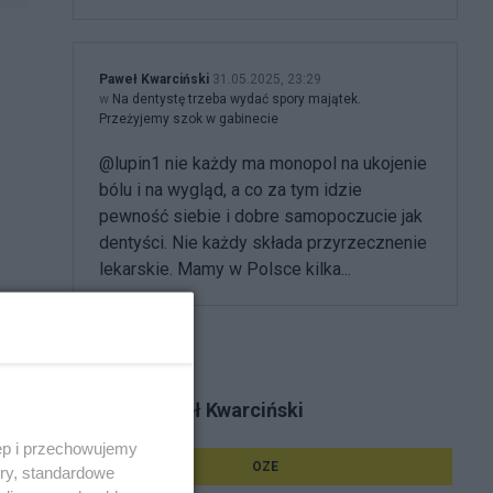
Paweł Kwarciński
31.05.2025, 23:29
w
Na dentystę trzeba wydać spory majątek.
Przeżyjemy szok w gabinecie
@lupin1 nie każdy ma monopol na ukojenie
bólu i na wygląd, a co za tym idzie
pewność siebie i dobre samopoczucie jak
dentyści. Nie każdy składa przyrzecznenie
lekarskie. Mamy w Polsce kilka...
Tematy Paweł Kwarciński
ęp i przechowujemy
OZE
ory, standardowe