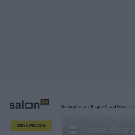
Strona główna
Blogi
Paweł Kwarcińsk
ŻEBYŚ WIEDZIAŁ
Paweł Kwarc