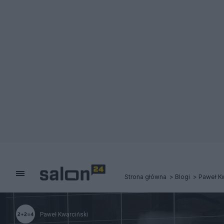
Strona główna
Blogi
Paweł Kw
Paweł Kwarciński