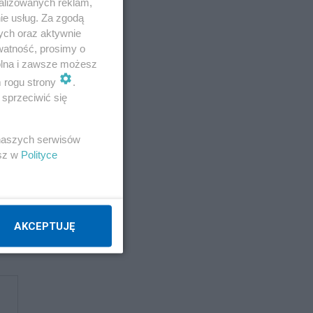
alizowanych reklam,
ie usług. Za zgodą
ych oraz aktywnie
mi
watność, prosimy o
wolna i zawsze możesz
m rogu strony
.
sprzeciwić się
 naszych serwisów
esz w
Polityce
AKCEPTUJĘ