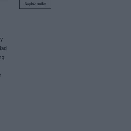
Napisz notkę
e
dy
ład
ng
m