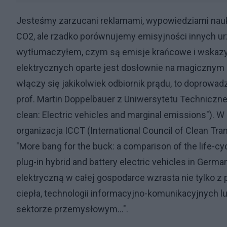
Jesteśmy zarzucani reklamami, wypowiedziami nauko
CO2, ale rzadko porównujemy emisyjności innych u
wytłumaczyłem, czym są emisje krańcowe i wskaz
elektrycznych oparte jest dosłownie na magicznym 
włączy się jakikolwiek odbiornik prądu, to doprowadz
prof. Martin Doppelbauer z Uniwersytetu Techniczn
clean: Electric vehicles and marginal emissions").
organizacja ICCT (International Council of Clean Tr
"More bang for the buck: a comparison of the life-c
plug-in hybrid and battery electric vehicles in Germa
elektryczną w całej gospodarce wzrasta nie tylko 
ciepła, technologii informacyjno-komunikacyjnych 
sektorze przemysłowym...".