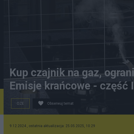
Kup czajnik na gaz, ogran
Emisje krańcowe - część I
OZE
Obserwuj temat
Czajnik na kuchenkę gazową, (MasterTux, Pixabay)
9.12.2024 , ostatnia aktualizacja: 25.05.2025, 10:29