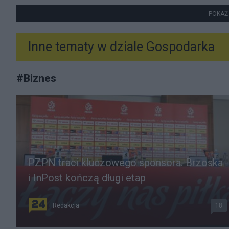
POKAŻ
Inne tematy w dziale
Gospodarka
#
Biznes
PZPN traci kluczowego sponsora. Brzoska
i InPost kończą długi etap
Redakcja
18