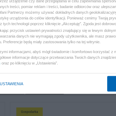
przez urządzenie czy dane przeglądania w celu zapewniania sperson
energii jest mniej emisyjny od 25-letniego Passata TDI.
ych treści, pomiar reklam i treści, badanie odbiorców oraz ulepszan
fani Partnerzy możemy używać dokładnych danych geolokalizacyjn
ępować samochody i autobusy elektryczne alternatywa
tykę urządzenia do celów identyfikacji. Ponieważ cenimy Twoją pry
z tych technologii poprzez kliknięcie „Akceptuję”. Zgoda jest dobro
ikając przycisk ustawień prywatności znajdujący się w lewym dolny
etwarzania danych nie wymagają zgody użytkownika, ale masz prawo 
dokonam przeglądu publikacji naukowych na ich temat.
. Preferencje będą miały zastosowania tylko na tej witrynie.
szymi informacjami, abyś mógł świadomie i komfortowo korzystać z
gółowe informacje dotyczące przetwarzania Twoich danych znajdzi
s
oraz po kliknięciu w „Ustawienia”.
USTAWIENIA
komentuj
3
Obserwuj notkę
Gospodarka