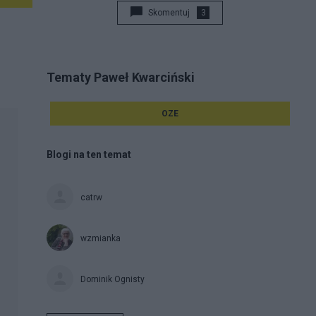
Skomentuj
3
Tematy Paweł Kwarciński
OZE
Blogi na ten temat
catrw
wzmianka
Dominik Ognisty