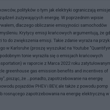
wców, polityków o tym jak elektryki ograniczają emisj
rządzeń zużywających energię. W poprzednim wpisie
ywałem, dlaczego obliczanie emisyjności samochodów
myśleniu. Krytycy emisji krańcowych argumentują, że g
i to do zwiększenia emisji. Takie zdanie wyraża na przyk
ego w Karlsruhe (proszę wyszukać na Youtube "Quantifyi
 W podobnym tonie wyraziła się o emisjach krańcowych
ansportation) w raporcie z Marca 2022 roku zatytułowany
ycle greenhouse gas emission benefits and incentives of
ny", pisząc, że ...ponadto, zapotrzebowanie na energię
z powodu pojazdów PHEV i BEV, ale także z powodu pomp
lub rosnącego zapotrzebowania na energię elektryczną w