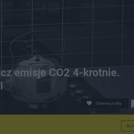
icz emisje CO2 4-krotnie.
I
Obserwuj notkę
BLO