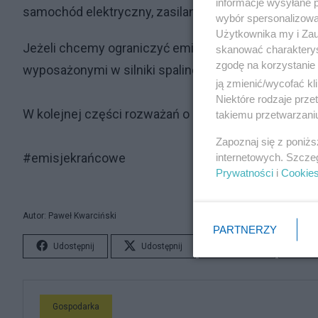
informacje wysyłane 
samochód elektryczny, zasilany energią wiatrową Pol
wybór spersonalizowan
Użytkownika my i Zau
Jeżeli chcemy ograniczyć emisje CO2, musimy zast
skanować charakterys
zgodę na korzystanie 
wyposażonymi w silniki spalinowe.
ją zmienić/wycofać kl
Niektóre rodzaje prz
W kolejnej części rozważań o emisjach krańcowych 
takiemu przetwarzaniu
Zapoznaj się z poniż
#emisjekrańcowe
internetowych. Szcze
Prywatności
i
Cookie
Autor: Paweł Kwarciński
PARTNERZY
Udostępnij
Udostępnij
Lubię to!
S
Gospodarka