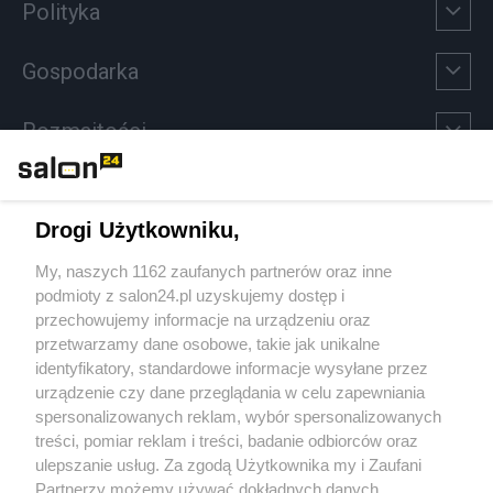
Polityka
Gospodarka
Rozmaitości
Technologie
Drogi Użytkowniku,
Sport
My, naszych 1162 zaufanych partnerów oraz inne
podmioty z salon24.pl uzyskujemy dostęp i
Społeczeństwo
przechowujemy informacje na urządzeniu oraz
przetwarzamy dane osobowe, takie jak unikalne
Kultura
identyfikatory, standardowe informacje wysyłane przez
urządzenie czy dane przeglądania w celu zapewniania
spersonalizowanych reklam, wybór spersonalizowanych
treści, pomiar reklam i treści, badanie odbiorców oraz
ulepszanie usług. Za zgodą Użytkownika my i Zaufani
X
Facebook
Instagram
Youtube
Partnerzy możemy używać dokładnych danych