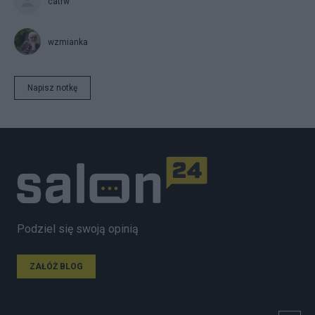
catrw
wzmianka
Napisz notkę
Podziel się swoją opinią
ZAŁÓŻ BLOG