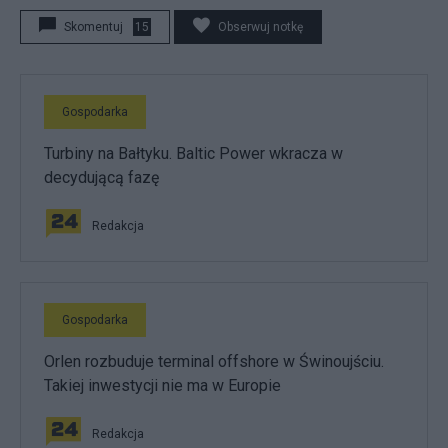
Skomentuj
15
Obserwuj notkę
Gospodarka
Turbiny na Bałtyku. Baltic Power wkracza w
decydującą fazę
Redakcja
Gospodarka
Orlen rozbuduje terminal offshore w Świnoujściu.
Takiej inwestycji nie ma w Europie
Redakcja