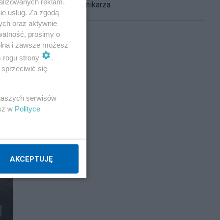
alizowanych reklam,
żegna dziennikarza
ie usług. Za zgodą
ych oraz aktywnie
watność, prosimy o
wolna i zawsze możesz
m rogu strony
.
sprzeciwić się
 naszych serwisów
esz w
Polityce
AKCEPTUJĘ