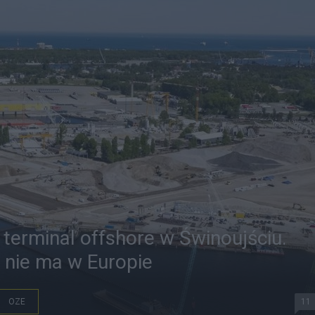
 terminal offshore w Świnoujściu.
i nie ma w Europie
OZE
11