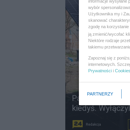
informacje wysyłane 
wybór spersonalizowan
Użytkownika my i Zau
skanować charakterys
zgodę na korzystanie 
ją zmienić/wycofać kl
Niektóre rodzaje prz
takiemu przetwarzaniu
Zapoznaj się z poniż
internetowych. Szcze
Prywatności
i
Cookie
PARTNERZY
Panele fotowolta
kiedyś. Wyłączyl
Redakcja