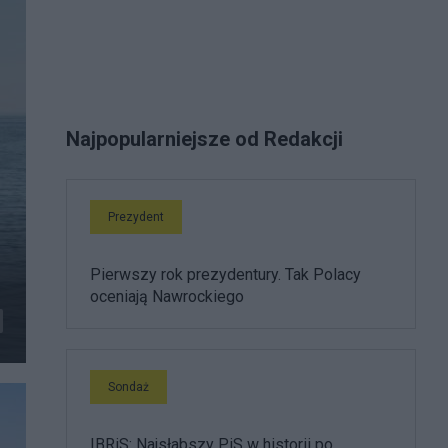
Najpopularniejsze od Redakcji
Prezydent
Pierwszy rok prezydentury. Tak Polacy
oceniają Nawrockiego
Sondaż
IBRiS: Najsłabszy PiS w historii po