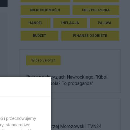
NIERUCHOMOŚCI
UBEZPIECZENIA
HANDEL
INFLACJA
PALIWA
BUDŻET
FINANSE OSOBISTE
Wideo Salon24
Burza po decyzjach Nawrockiego. "Kibol
ułaskawił kibola? To propaganda"
Media
ęp i przechowujemy
ory, standardowe
Nie żyje Andrzej Morozowski. TVN24