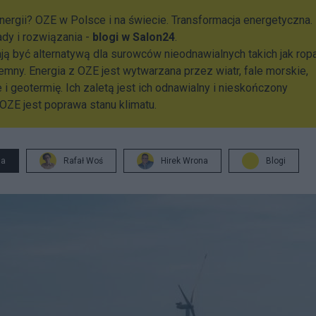
nergii? OZE w Polsce i na świecie. Transformacja energetyczna.
ady i rozwiązania -
blogi w Salon24
.
ją być alternatywą dla surowców nieodnawialnych takich jak rop
iemny. Energia z OZE jest wytwarzana przez wiatr, fale morskie,
 i geotermię. Ich zaletą jest ich odnawialny i nieskończony
ZE jest poprawa stanu klimatu.
ja
Rafał Woś
Hirek Wrona
Blogi