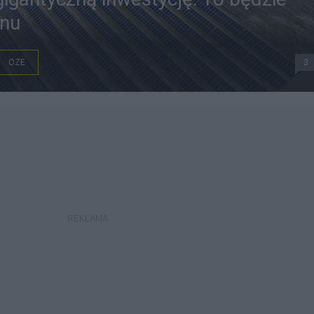
onu
OZE
3