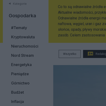
Kategorie
Co to są odnawialne źródła e
Aktualne wiadomości, przykł
Gospodarka
Odnawialne źródła energii ma
naftowa, węgiel, uran i gaz z
#Tematy
słońce, opady, pływy morskie
zasób. Celem zastosowania O
Kryptowaluta
Nieruchomości
Wszystko
Redakc
Nord Stream
Energetyka
Pieniądze
Górnictwo
Budżet
Inflacja