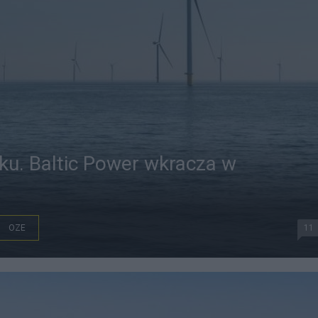
yku. Baltic Power wkracza w
ę
OZE
11