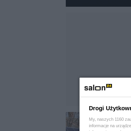
Drogi Użytkow
My, naszych 1160 zau
informacje na urządze