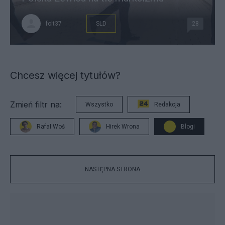
folt37
SLD
28
Chcesz więcej tytułów?
Zmień filtr na:
Wszystko
Redakcja
Rafał Woś
Hirek Wrona
Blogi
NASTĘPNA STRONA