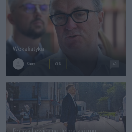
Wokalistyka
Stary
SLD
40
Polska Lewica na tle marksizmu