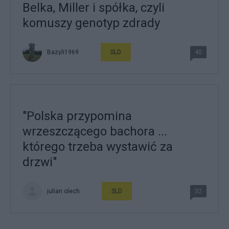
Belka, Miller i spółka, czyli
komuszy genotyp zdrady
Bazyli1969
SLD
40
"Polska przypomina
wrzeszczącego bachora ...
którego trzeba wystawić za
drzwi"
julian olech
SLD
32