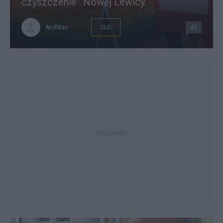
czyszczenie” Nowej Lewicy.
AndMan
SLD
41