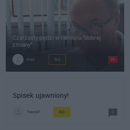
Czarzasty pędzi w ramiona "dobrej
zmiany"
Stary
SLD
66
Spisek ujawniony!
Tracz47
SLD
2