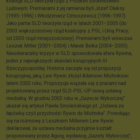
koalicja SLD tworzyła rząd z Polskim Stronnictwem
Ludowym. Premierami z jej ramienia byli Józef Oleksy
(1995-1996) i Włodzimierz Cimoszewicz (1996-1997).
Jako partia SLD tworzyła rząd w latach 2001–2005 (do
2003 większościowy rząd koalicyjny z PSL i Unią Pracy;
od 2003 rząd mniejszościowy). Premierami byli wówczas
Leszek Miller (2001–2004) i Marek Belka (2004–2005).
Nieodwracalny kryzys w SLD spowodowała afera Rywina,
jeden z największych skandali korupcyjnych III
Rzeczypospolitej. Historia zaczęła się od propozycji
korupcyjnej, jaką Lew Rywin złożył Adamowi Michnikowi
latem 2002 roku. Propozycja wiązała się z pracami nad
projektowaną przez rząd SLD-PSL-UP nową ustawą
medialną. W grudniu 2002 roku w „Gazecie Wyborczej”
ukazał się artykuł Pawła Smoleńskiego pt. „Ustawa za
łapówkę czyli przychodzi Rywin do Michnika”. Powołując
się na rozmowę z Leszkiem Millerem Lew Rywin
deklarował, że ustawa medialna przyjmie kształt
proponowany przez Agorę, wydawcę „Gazety Wyborczej”,