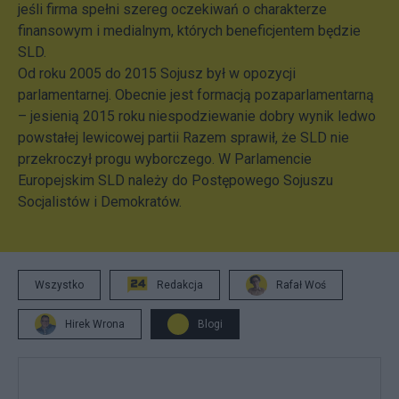
jeśli firma spełni szereg oczekiwań o charakterze
finansowym i medialnym, których beneficjentem będzie
SLD.
Od roku 2005 do 2015 Sojusz był w opozycji
parlamentarnej. Obecnie jest formacją pozaparlamentarną
– jesienią 2015 roku niespodziewanie dobry wynik ledwo
powstałej lewicowej partii Razem sprawił, że SLD nie
przekroczył progu wyborczego. W Parlamencie
Europejskim SLD należy do Postępowego Sojuszu
Socjalistów i Demokratów.
Wszystko
Redakcja
Rafał Woś
Hirek Wrona
Blogi