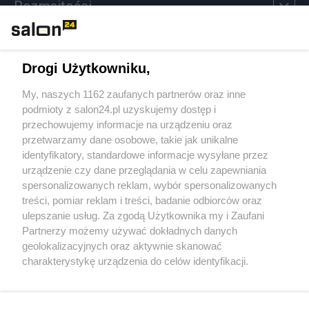
Rozmaitości
Technologie
Drogi Użytkowniku,
Sport
My, naszych 1162 zaufanych partnerów oraz inne
podmioty z salon24.pl uzyskujemy dostęp i
Społeczeństwo
przechowujemy informacje na urządzeniu oraz
przetwarzamy dane osobowe, takie jak unikalne
Kultura
identyfikatory, standardowe informacje wysyłane przez
urządzenie czy dane przeglądania w celu zapewniania
spersonalizowanych reklam, wybór spersonalizowanych
treści, pomiar reklam i treści, badanie odbiorców oraz
ulepszanie usług. Za zgodą Użytkownika my i Zaufani
X
Facebook
Instagram
Youtube
Partnerzy możemy używać dokładnych danych
geolokalizacyjnych oraz aktywnie skanować
charakterystykę urządzenia do celów identyfikacji.
Web Content Media sp. z o. o. © 2022
Ponieważ cenimy Twoją prywatność, prosimy o zgodę na
korzystanie z tych technologii poprzez kliknięcie
„Akceptuję”. Zgoda jest dobrowolna i zawsze możesz ją