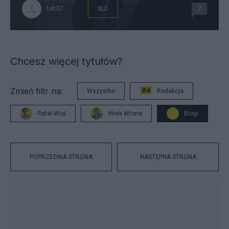
folt37
SLD
7
Chcesz więcej tytułów?
Zmień filtr na:
Wszystko
Redakcja
Rafał Woś
Hirek Wrona
Blogi
POPRZEDNIA STRONA
NASTĘPNA STRONA