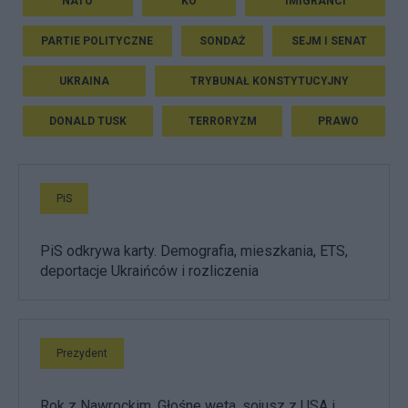
NATO
KO
IMIGRANCI
PARTIE POLITYCZNE
SONDAŻ
SEJM I SENAT
UKRAINA
TRYBUNAŁ KONSTYTUCYJNY
DONALD TUSK
TERRORYZM
PRAWO
PiS
PiS odkrywa karty. Demografia, mieszkania, ETS,
deportacje Ukraińców i rozliczenia
Prezydent
Rok z Nawrockim. Głośne weta, sojusz z USA i