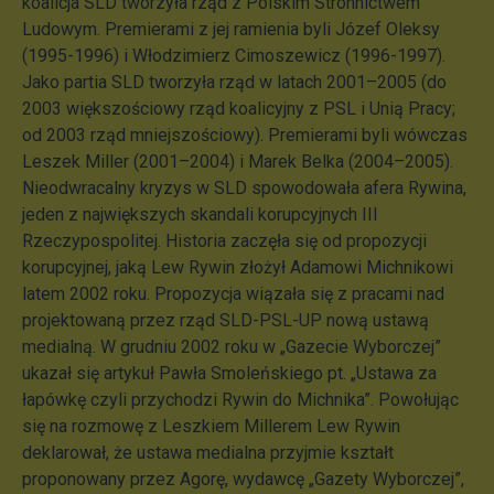
koalicja SLD tworzyła rząd z Polskim Stronnictwem
Ludowym. Premierami z jej ramienia byli Józef Oleksy
(1995-1996) i Włodzimierz Cimoszewicz (1996-1997).
Jako partia SLD tworzyła rząd w latach 2001–2005 (do
2003 większościowy rząd koalicyjny z PSL i Unią Pracy;
od 2003 rząd mniejszościowy). Premierami byli wówczas
Leszek Miller (2001–2004) i Marek Belka (2004–2005).
Nieodwracalny kryzys w SLD spowodowała afera Rywina,
jeden z największych skandali korupcyjnych III
Rzeczypospolitej. Historia zaczęła się od propozycji
korupcyjnej, jaką Lew Rywin złożył Adamowi Michnikowi
latem 2002 roku. Propozycja wiązała się z pracami nad
projektowaną przez rząd SLD-PSL-UP nową ustawą
medialną. W grudniu 2002 roku w „Gazecie Wyborczej”
ukazał się artykuł Pawła Smoleńskiego pt. „Ustawa za
łapówkę czyli przychodzi Rywin do Michnika”. Powołując
się na rozmowę z Leszkiem Millerem Lew Rywin
deklarował, że ustawa medialna przyjmie kształt
proponowany przez Agorę, wydawcę „Gazety Wyborczej”,