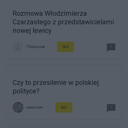
Rozmowa Włodzimierza
Czarzastego z przedstawicielami
nowej lewicy
TTorunczak
SLD
1
Czy to przesilenie w polskiej
polityce?
sawa.com
SLD
1