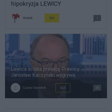
hipokryzja LEWICY
Wojtek
SLD
1
Lewica ściska prawicę Prawicy.
Jarosław Kaczyński wygrywa.
Czansi Ogrodnik
SLD
28