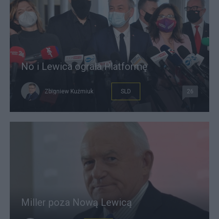
No i Lewica ograła Platformę
Zbigniew Kuźmiuk
SLD
26
Miller poza Nową Lewicą