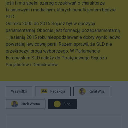
jeśli firma spełni szereg oczekiwań o charakterze
finansowym i medialnym, których beneficjentem będzie
SLD.
Od roku 2005 do 2015 Sojusz był w opozycji
parlamentarnej. Obecnie jest formacją pozaparlamentarną
– jesienią 2015 roku niespodziewanie dobry wynik ledwo
powstałej lewicowej partii Razem sprawił, że SLD nie
przekroczył progu wyborczego. W Parlamencie
Europejskim SLD należy do Postępowego Sojuszu
Socjalistów i Demokratów.
Wszystko
Redakcja
Rafał Woś
Hirek Wrona
Blogi