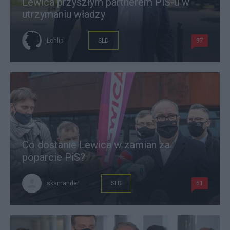
Lewica przyszłym partnerem PiS-u w
utrzymaniu władzy
Lchlip
SLD
97
Co dostanie Lewica w zamian za
poparcie PiS?
skamander
SLD
61