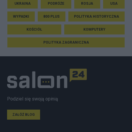
UKRAINA
PODRÓŻE
ROSJA
USA
WYPADKI
800 PLUS
POLITYKA HISTORYCZNA
KOŚCIÓŁ
KOMPUTERY
POLITYKA ZAGRANICZNA
Podziel się swoją opinią
ZAŁÓŻ BLOG