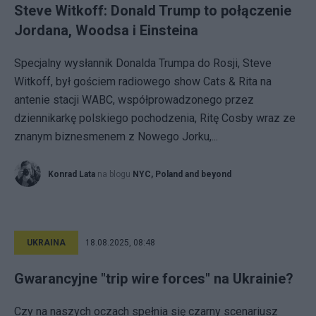
Steve Witkoff: Donald Trump to połączenie
Jordana, Woodsa i Einsteina
Specjalny wysłannik Donalda Trumpa do Rosji, Steve
Witkoff, był gościem radiowego show Cats & Rita na
antenie stacji WABC, współprowadzonego przez
dziennikarkę polskiego pochodzenia, Ritę Cosby wraz ze
znanym biznesmenem z Nowego Jorku,...
Konrad Lata
na blogu
NYC, Poland and beyond
UKRAINA
18.08.2025, 08:48
Gwarancyjne "trip wire forces" na Ukrainie?
Czy na naszych oczach spełnia się czarny scenariusz