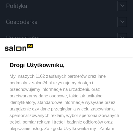
Polityka
Gospodarka
Rozmaitości
Technologie
Drogi Użytkowniku,
Sport
My, naszych 1162 zaufanych partnerów oraz inne
podmioty z salon24.pl uzyskujemy dostęp i
Społeczeństwo
przechowujemy informacje na urządzeniu oraz
przetwarzamy dane osobowe, takie jak unikalne
Kultura
identyfikatory, standardowe informacje wysyłane przez
urządzenie czy dane przeglądania w celu zapewniania
spersonalizowanych reklam, wybór spersonalizowanych
treści, pomiar reklam i treści, badanie odbiorców oraz
ulepszanie usług. Za zgodą Użytkownika my i Zaufani
X
Facebook
Instagram
Youtube