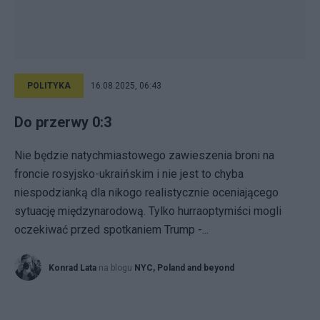
POLITYKA
16.08.2025, 06:43
Do przerwy 0:3
Nie będzie natychmiastowego zawieszenia broni na
froncie rosyjsko-ukraińskim i nie jest to chyba
niespodzianką dla nikogo realistycznie oceniającego
sytuację międzynarodową. Tylko hurraoptymiści mogli
oczekiwać przed spotkaniem Trump -...
Konrad Lata
na blogu
NYC, Poland and beyond