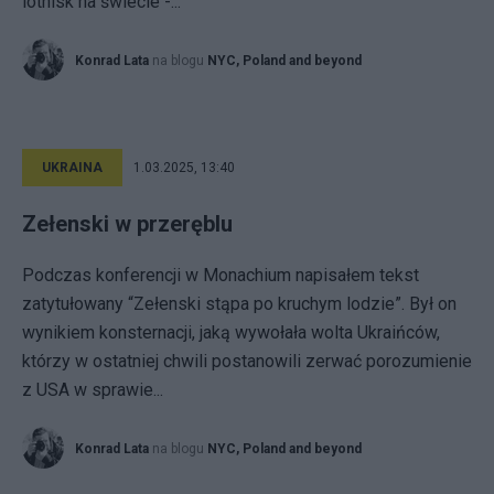
lotnisk na świecie -...
Konrad Lata
na blogu
NYC, Poland and beyond
UKRAINA
1.03.2025, 13:40
Zełenski w przeręblu
Podczas konferencji w Monachium napisałem tekst
zatytułowany “Zełenski stąpa po kruchym lodzie”. Był on
wynikiem konsternacji, jaką wywołała wolta Ukraińców,
którzy w ostatniej chwili postanowili zerwać porozumienie
z USA w sprawie...
Konrad Lata
na blogu
NYC, Poland and beyond