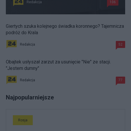
Redakcja
106
Giertych szuka kolejnego świadka koronnego? Tajemnicza
podróż do Krala
Redakcja
52
Obajtek usłyszał zarzut za usunięcie "Nie" ze stacji.
"Jestem dumny"
Redakcja
77
Najpopularniejsze
Rosja