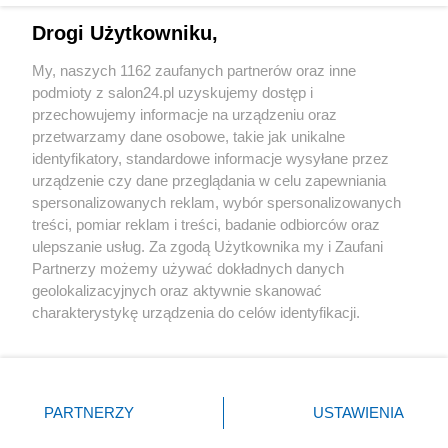
Drogi Użytkowniku,
Sport
My, naszych 1162 zaufanych partnerów oraz inne
podmioty z salon24.pl uzyskujemy dostęp i
Społeczeństwo
przechowujemy informacje na urządzeniu oraz
przetwarzamy dane osobowe, takie jak unikalne
Kultura
identyfikatory, standardowe informacje wysyłane przez
urządzenie czy dane przeglądania w celu zapewniania
spersonalizowanych reklam, wybór spersonalizowanych
treści, pomiar reklam i treści, badanie odbiorców oraz
ulepszanie usług. Za zgodą Użytkownika my i Zaufani
X
Facebook
Instagram
Youtube
Partnerzy możemy używać dokładnych danych
geolokalizacyjnych oraz aktywnie skanować
charakterystykę urządzenia do celów identyfikacji.
Web Content Media sp. z o. o. © 2022
Ponieważ cenimy Twoją prywatność, prosimy o zgodę na
korzystanie z tych technologii poprzez kliknięcie
„Akceptuję”. Zgoda jest dobrowolna i zawsze możesz ją
Pomoc
O nas
Praca
Reklama
Kontakt
zmienić/wycofać klikając przycisk ustawień prywatności
PARTNERZY
USTAWIENIA
znajdujący się w lewym dolnym rogu strony
. Niektóre