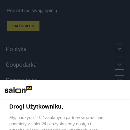
Podziel się swoją opinią
ZAŁÓŻ BLOG
Polityka
Gospodarka
Rozmaitości
Technologie
Drogi Użytkowniku,
Sport
My, naszych 1162 zaufanych partnerów oraz inne
podmioty z salon24.pl uzyskujemy dostęp i
Społeczeństwo