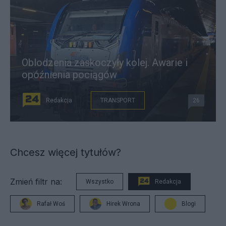
Oblodzenia zaskoczyły kolej. Awarie i
opóźnienia pociągów
Redakcja
TRANSPORT
26
Chcesz więcej tytułów?
Zmień filtr na:
Wszystko
Redakcja
Rafał Woś
Hirek Wrona
Blogi