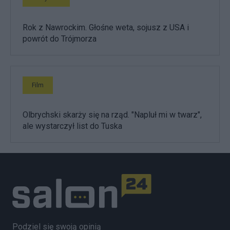
Rok z Nawrockim. Głośne weta, sojusz z USA i
powrót do Trójmorza
Film
Olbrychski skarży się na rząd. "Napluł mi w twarz",
ale wystarczył list do Tuska
Podziel się swoją opinią