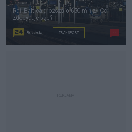
Rail Baltica droższa o 650 mln zł. Co
zdecyduje sąd?
Redakcja
TRANSPORT
44