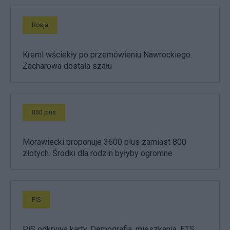
Rosja
Kreml wściekły po przemówieniu Nawrockiego.
Zacharowa dostała szału
800 plus
Morawiecki proponuje 3600 plus zamiast 800
złotych. Środki dla rodzin byłyby ogromne
PiS
PiS odkrywa karty. Demografia, mieszkania, ETS,