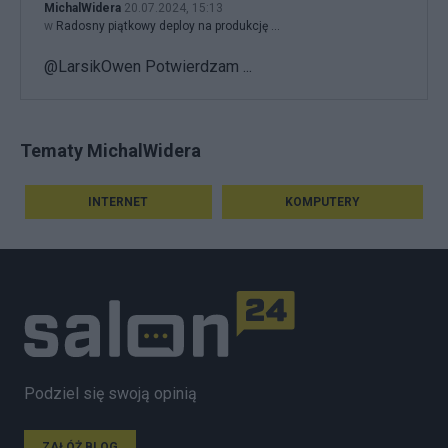
MichalWidera
20.07.2024, 15:13
w
Radosny piątkowy deploy na produkcję ...
@LarsikOwen Potwierdzam ...
Tematy MichalWidera
INTERNET
KOMPUTERY
Podziel się swoją opinią
ZAŁÓŻ BLOG