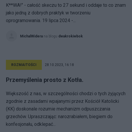
K**WA!" - całość skeczu to 27 sekund i oddaje to co znam
jako jedną z dobrych praktyk w tworzeniu
oprogramowania. 19 lipca 2024 -...
MichalWidera
na blogu
dwakrokiwbok
ROZMAITOŚCI
28.10.2023, 16:18
Przemyślenia prosto z Kotła.
Większość z nas, w szczególności chodzi o tych żyjących
zgodnie z zasadami wpajanymi przez Kościół Katolicki
(KK) doskonale rozumie mechanizm odpuszczania
grzechów. Upraszczając: narozrabiałem, biegiem do
konfesjonału, odklepać...