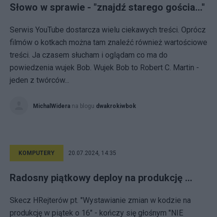
Słowo w sprawie - "znajdź starego gościa..."
Serwis YouTube dostarcza wielu ciekawych treści. Oprócz
filmów o kotkach można tam znaleźć również wartościowe
treści. Ja czasem słucham i oglądam co ma do
powiedzenia wujek Bob. Wujek Bob to Robert C. Martin -
jeden z twórców...
MichalWidera
na blogu
dwakrokiwbok
KOMPUTERY
20.07.2024, 14:35
Radosny piątkowy deploy na produkcję ...
Skecz HRejterów pt. "Wystawianie zmian w kodzie na
produkcję w piątek o 16" - kończy się głośnym "NIE