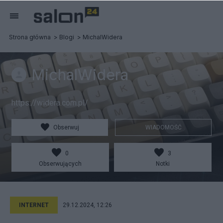
Strona główna
Blogi
MichalWidera
MichalWidera
https://widera.com.pl/
Obserwuj
WIADOMOŚĆ
0
3
Obserwujących
Notki
INTERNET
29.12.2024, 12:26