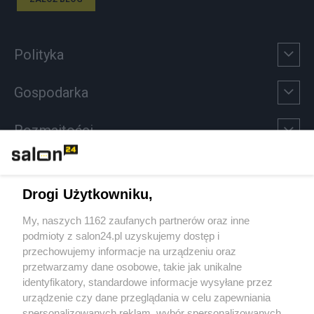
Polityka
Gospodarka
Rozmaitości
Technologie
Drogi Użytkowniku,
Sport
My, naszych 1162 zaufanych partnerów oraz inne
podmioty z salon24.pl uzyskujemy dostęp i
Społeczeństwo
przechowujemy informacje na urządzeniu oraz
przetwarzamy dane osobowe, takie jak unikalne
Kultura
identyfikatory, standardowe informacje wysyłane przez
urządzenie czy dane przeglądania w celu zapewniania
spersonalizowanych reklam, wybór spersonalizowanych