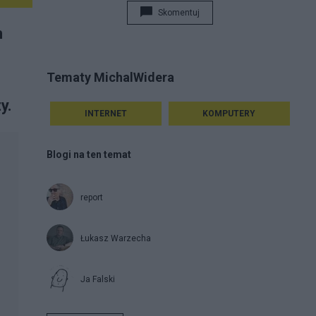
Skomentuj
m
Tematy MichalWidera
y.
INTERNET
KOMPUTERY
Blogi na ten temat
report
Łukasz Warzecha
Ja Falski