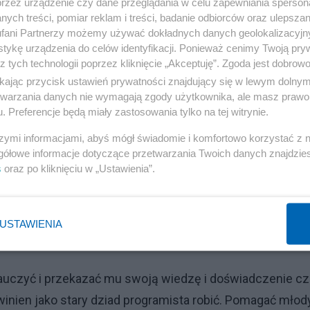
przez urządzenie czy dane przeglądania w celu zapewniania sperson
ych treści, pomiar reklam i treści, badanie odbiorców oraz ulepszan
amistę starającego się o posadę, którą w ich mniemaniu
fani Partnerzy możemy używać dokładnych danych geolokalizacyjn
 nigdy i pod żadnym pozorem nie wrócę. Poznałem ten
tykę urządzenia do celów identyfikacji. Ponieważ cenimy Twoją pry
z tych technologii poprzez kliknięcie „Akceptuję”. Zgoda jest dobro
ikając przycisk ustawień prywatności znajdujący się w lewym dolny
etwarzania danych nie wymagają zgody użytkownika, ale masz prawo 
iedzi.
. Preferencje będą miały zastosowania tylko na tej witrynie.
Reklama
szymi informacjami, abyś mógł świadomie i komfortowo korzystać z
gółowe informacje dotyczące przetwarzania Twoich danych znajdzi
ni – są rugowani, nie ma ich. Młodzi nie mają szans na
s
oraz po kliknięciu w „Ustawienia”.
 Bo ich już w firmach nie ma i nie są zatrudniani.
i teraz tego że na mojej drodze nie miałem żadnego
USTAWIENIA
auczyć i przekazać mu swoją wiedzę i doświadczenie cz
owinien jako stary dziad programista robić. Pomagać mło