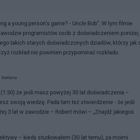
mming a young person's game? - Uncle Bob”. W tym filmie
 zawodzie programistów osób z doświadczeniem poniżej
czego takich starych doświadczonych dziadów, którzy jak 
Czyż rozkład nie powinien przypominać rozkładu
Reklama
(1:30) że jeśli masz powyżej 30 lat doświadczenia –
sz swoją wiedzę. Pada tam też stwierdzenie - że jeśli
j 3 lat w zawodzie – Robert mówi – „Znajdź jakiegoś
ektywy – kiedy studiowałem (30 lat temu), za moimi