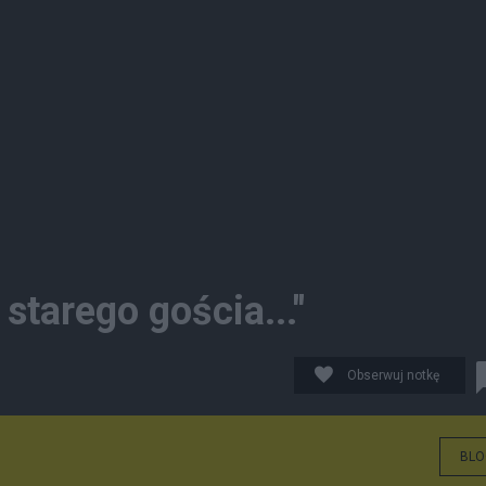
starego gościa..."
Obserwuj notkę
BLO