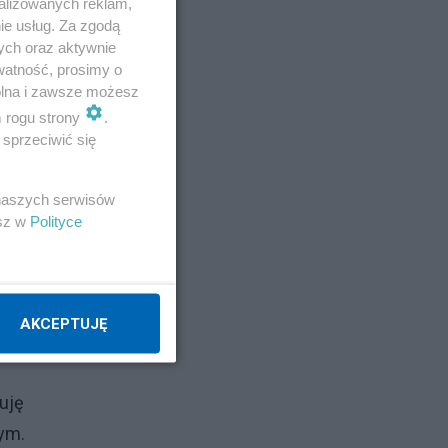
alizowanych reklam,
ie usług. Za zgodą
ych oraz aktywnie
watność, prosimy o
wolna i zawsze możesz
m rogu strony
.
sprzeciwić się
 naszych serwisów
esz w
Polityce
AKCEPTUJĘ
uję
dym.