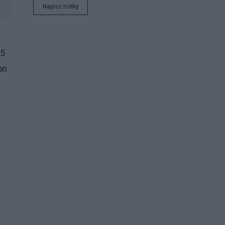
Napisz notkę
 5
on