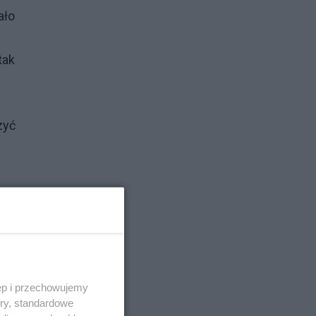
ało
tak
zyć
.
Tak
ęp i przechowujemy
m
ory, standardowe