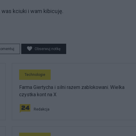
was kciuki i wam kibicuję.
komentuj
Obserwuj notkę
Technologie
Farma Giertycha i silni razem zablokowani. Wielka
czystka kont na X
Redakcja