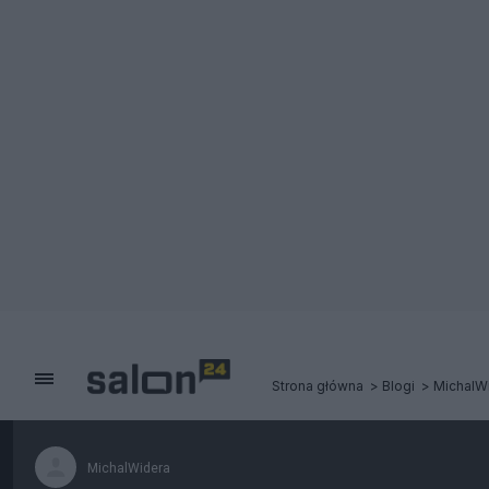
Strona główna
Blogi
MichalW
MichalWidera