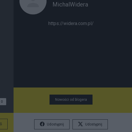
MichalWidera
https://widera.com.pl/
Nowości od blogera
0
G
Udostępnij
Udostępnij