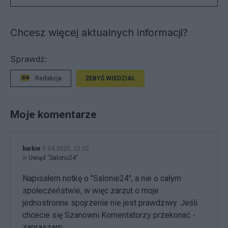
Chcesz więcej aktualnych informacji?
Sprawdź:
Redakcja
ŻEBYŚ WIEDZIAŁ
Moje komentarze
barbie
9.04.2025, 22:02
w
Uwiąd "Salonu24"
Napisałem notkę o "Salonie24", a nie o całym
społeczeństwie, w więc zarzut o moje
jednostronne spojrzenie nie jest prawdziwy. Jeśli
chcecie się Szanowni Komentatorzy przekonać -
zapraszam...