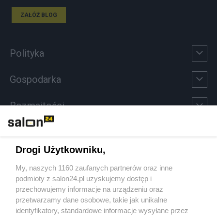
ZAŁÓŻ BLOG
Polityka
Gospodarka
Rozmaitości
Technologie
Drogi Użytkowniku,
Sport
My, naszych 1160 zaufanych partnerów oraz inne
podmioty z salon24.pl uzyskujemy dostęp i
Społeczeństwo
przechowujemy informacje na urządzeniu oraz
przetwarzamy dane osobowe, takie jak unikalne
Kultura
identyfikatory, standardowe informacje wysyłane przez