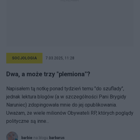
SOCJOLOGIA
7.03.2025, 11:28
Dwa, a może trzy "plemiona"?
Napisałem tą notkę ponad tydzień temu "do szuflady",
jednak lektura blogów (a w szczególności Pani Brygidy
Naruniec) zdopingowała mnie do jej opublikowania.
Uważam, że wiele milionów Obywateli RP, których poglądy
polityczne są inne...
barbie
na blogu
barbarus