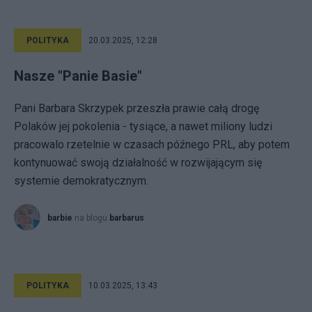
POLITYKA
20.03.2025, 12:28
Nasze "Panie Basie"
Pani Barbara Skrzypek przeszła prawie całą drogę
Polaków jej pokolenia - tysiące, a nawet miliony ludzi
pracowalo rzetelnie w czasach późnego PRL, aby potem
kontynuować swoją działalność w rozwijającym się
systemie demokratycznym.
barbie
na blogu
barbarus
POLITYKA
10.03.2025, 13:43