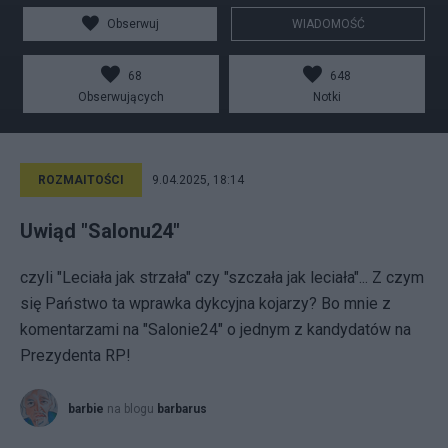
Obserwuj
WIADOMOŚĆ
68
648
Obserwujących
Notki
ROZMAITOŚCI
9.04.2025, 18:14
Uwiąd "Salonu24"
czyli "Leciała jak strzała" czy "szczała jak leciała"... Z czym
się Państwo ta wprawka dykcyjna kojarzy? Bo mnie z
komentarzami na "Salonie24" o jednym z kandydatów na
Prezydenta RP!
barbie
na blogu
barbarus