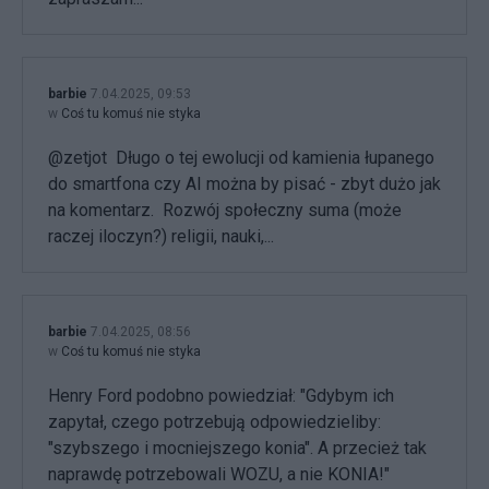
barbie
7.04.2025, 09:53
w
Coś tu komuś nie styka
@zetjot Długo o tej ewolucji od kamienia łupanego
do smartfona czy AI można by pisać - zbyt dużo jak
na komentarz. Rozwój społeczny suma (może
raczej iloczyn?) religii, nauki,...
barbie
7.04.2025, 08:56
w
Coś tu komuś nie styka
Henry Ford podobno powiedział: "Gdybym ich
zapytał, czego potrzebują odpowiedzieliby:
"szybszego i mocniejszego konia". A przecież tak
naprawdę potrzebowali WOZU, a nie KONIA!"