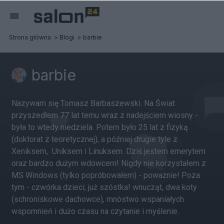
Strona główna
Blogi
barbie
barbie
Nazywam się Tomasz Barbaszewski. Na Świat
przyszedłem 77 lat temu wraz z nadejściem wiosny -
była to wtedy niedziela. Potem było 25 lat z fizyką
(doktorat z teoretycznej), a później drugie tyle z
Xeniksem, Uniksem i Linuksem. Dziś jestem emerytem
oraz bardzo dużym wdowcem! Nigdy nie korzystałem z
MS Windows (tylko popróbowałem) - poważnie! Poza
tym - czwórka dzieci, już szóstka! wnucząt, dwa koty
(schroniskowe dachowce), mnóstwo wspaniałych
wspomnień i dużo czasu na czytanie i myślenie.