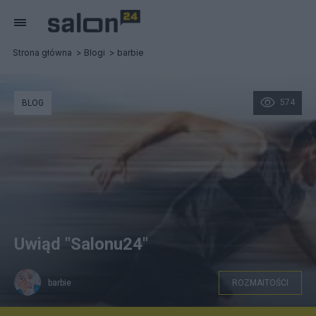
Strona główna
Blogi
barbie
574
BLOG
Uwiąd "Salonu24"
barbie
ROZMAITOŚCI
Na prawach cytatu