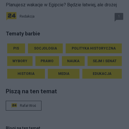
Planujesz wakacje w Egipcie? Będzie łatwiej, ale drożej
Redakcja
1
Tematy barbie
PIS
SOCJOLOGIA
POLITYKA HISTORYCZNA
WYBORY
PRAWO
NAUKA
SEJM I SENAT
HISTORIA
MEDIA
EDUKACJA
Piszą na ten temat
Rafał Woś
Blogi na ten temat