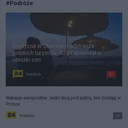
#
Podróże
Drożyzna w Chorwacji odstrasza
polskich turystów. Rząd apelował o
obniżki cen
Redakcja
67
Wakacje europosłów. Jedni lecą pod palmy, inni zostają w
Polsce
Redakcja
35