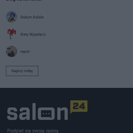
Siukum Balala
Stary Wyjadacz
report
Napisz notkę
Podziel się swoją opinią