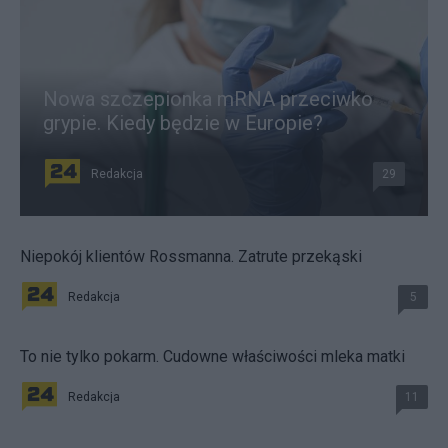
Nowa szczepionka mRNA przeciwko
grypie. Kiedy będzie w Europie?
Redakcja
29
Niepokój klientów Rossmanna. Zatrute przekąski
Redakcja
5
To nie tylko pokarm. Cudowne właściwości mleka matki
Redakcja
11