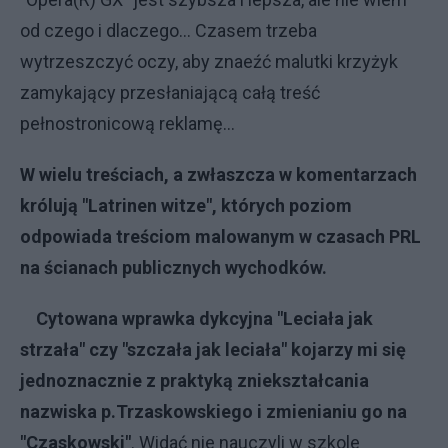
od czego i dlaczego... Czasem trzeba
wytrzeszczyć oczy, aby znaeźć malutki krzyżyk
zamykający przesłaniającą całą treść
pełnostronicową reklamę...
W wielu treściach, a zwłaszcza w komentarzach
królują "Latrinen witze", których poziom
odpowiada treściom malowanym w czasach PRL
na ścianach publicznych wychodków.
Cytowana wprawka dykcyjna "Leciała jak
strzała" czy "szczała jak leciała" kojarzy mi się
jednoznacznie z praktyką zniekształcania
nazwiska p.Trzaskowskiego i zmienianiu go na
"Czaskowski"
. Widać nie nauczyli w szkole