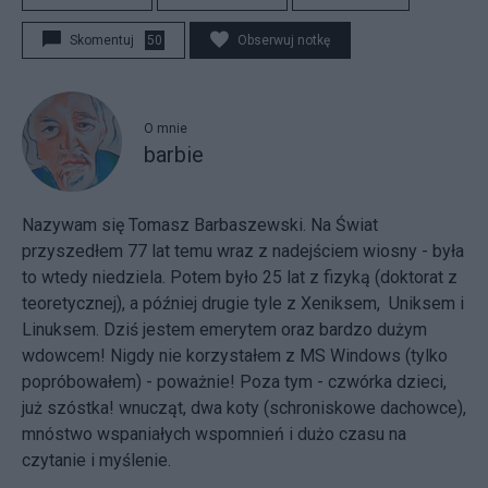
Skomentuj
50
Obserwuj notkę
O mnie
barbie
Nazywam się Tomasz Barbaszewski. Na Świat
przyszedłem 77 lat temu wraz z nadejściem wiosny - była
to wtedy niedziela. Potem było 25 lat z fizyką (doktorat z
teoretycznej), a później drugie tyle z Xeniksem, Uniksem i
Linuksem. Dziś jestem emerytem oraz bardzo dużym
wdowcem! Nigdy nie korzystałem z MS Windows (tylko
popróbowałem) - poważnie! Poza tym - czwórka dzieci,
już szóstka! wnucząt, dwa koty (schroniskowe dachowce),
mnóstwo wspaniałych wspomnień i dużo czasu na
czytanie i myślenie.