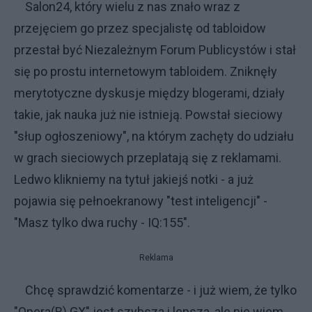
Salon24, który wielu z nas znało wraz z
przejęciem go przez specjalistę od tabloidow
przestał być Niezależnym Forum Publicystów i stał
się po prostu internetowym tabloidem. Zniknęły
merytotyczne dyskusje między blogerami, działy
takie, jak nauka już nie istnieją. Powstał sieciowy
"słup ogłoszeniowy", na którym zachęty do udziału
w grach sieciowych przeplatają się z reklamami.
Ledwo klikniemy na tytuł jakiejś notki - a już
pojawia się pełnoekranowy "test inteligencji" -
"Masz tylko dwa ruchy - IQ:155".
Reklama
Chcę sprawdzić komentarze - i już wiem, że tylko
"Opera(R) GX" jest szybsza i lepsza, ale nie wiem