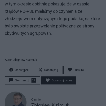
w tym okresie dobitnie pokazuje, że w czasie
rządów PO-PSL mieliśmy do czynienia ze
złodziejstwem dotyczącym tego podatku, na które
było swoiste przyzwolenie polityczne ze strony
obydwu tych ugrupowań.
Autor: Zbigniew Kuźmiuk
Udostępnij
Udostępnij
Lubię to!
Skomentuj
27
Obserwuj notkę
O mnie
Zbigniew Kuźmiuk