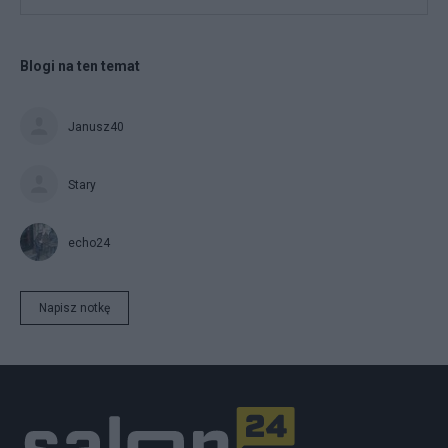
Blogi na ten temat
Janusz40
Stary
echo24
Napisz notkę