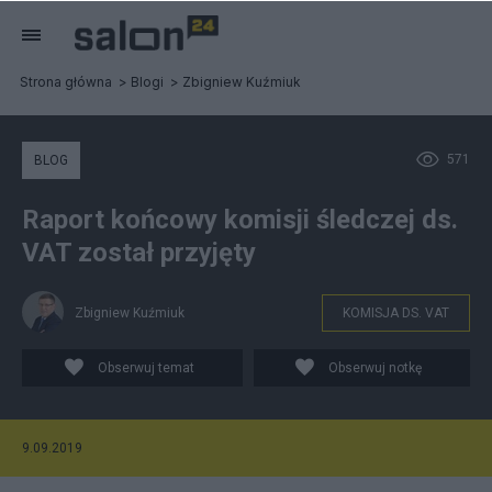
Strona główna
Blogi
Zbigniew Kuźmiuk
571
BLOG
Raport końcowy komisji śledczej ds.
VAT został przyjęty
Zbigniew Kuźmiuk
KOMISJA DS. VAT
Obserwuj temat
Obserwuj notkę
9.09.2019