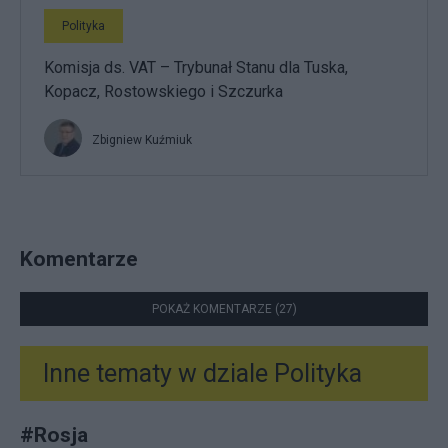
Polityka
Komisja ds. VAT – Trybunał Stanu dla Tuska,
Kopacz, Rostowskiego i Szczurka
Zbigniew Kuźmiuk
Komentarze
POKAŻ KOMENTARZE (27)
Inne tematy w dziale
Polityka
#
Rosja