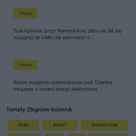
Polityka
Tusk kąśliwie życzy Nawrockiemu, żeby nie dał się
wciągnąć do klatki, ale sam marzy o ...
Polityka
Ważne inicjatywy ustawodawcze prof. Czarnka
związane z cenami energii elektrycznej
Tematy Zbigniew Kuźmiuk
RZĄD
BUDŻET
DONALD TUSK