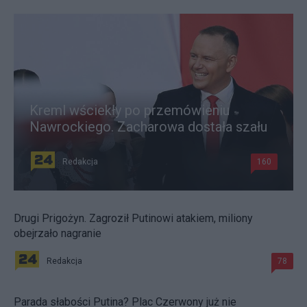
Kreml wściekły po przemówieniu
Nawrockiego. Zacharowa dostała szału
Redakcja
160
Drugi Prigożyn. Zagroził Putinowi atakiem, miliony
obejrzało nagranie
Redakcja
78
Parada słabości Putina? Plac Czerwony już nie