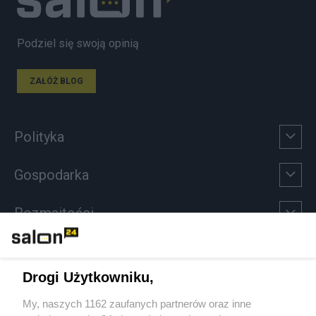
Podziel się swoją opinią
ZAŁÓŻ BLOG
Polityka
Gospodarka
Rozmaitości
Technologie
Drogi Użytkowniku,
Sport
My, naszych 1162 zaufanych partnerów oraz inne