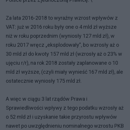
Za lata 2016-2018 to wyraźny wzrost wpływów z
VAT: już w 2016 roku były one o 4 mld zł wyższe
niż w roku poprzednim (wyniosły 127 mld zł), w
roku 2017 wręcz „eksplodowały”, bo wzrosły aż o
30 mld zł do kwoty 157 mld zł (wzrosły aż o 23% w
ujęciu r/r), na rok 2018 zostały zaplanowane o 10
mld zł wyższe, (czyli miały wynieść 167 mld zł), ale
ostatecznie wyniosły 175 mld zł.
A więc w ciągu 3 lat rządów Prawa i
Sprawiedliwości wpływy z tego podatku wzrosły aż
o 52 mld zł i uzyskanie takie przyrostu wpływów
nawet po uwzględnieniu nominalnego wzrostu PKB