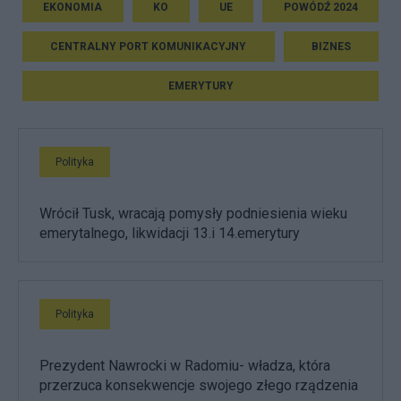
EKONOMIA
KO
UE
POWÓDŹ 2024
CENTRALNY PORT KOMUNIKACYJNY
BIZNES
EMERYTURY
Polityka
Wrócił Tusk, wracają pomysły podniesienia wieku
emerytalnego, likwidacji 13.i 14.emerytury
Polityka
Prezydent Nawrocki w Radomiu- władza, która
przerzuca konsekwencje swojego złego rządzenia