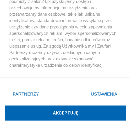
podmioty z salon24.pl uzyskujemy dostęp i
Społeczeństwo
przechowujemy informacje na urządzeniu oraz
przetwarzamy dane osobowe, takie jak unikalne
Kultura
identyfikatory, standardowe informacje wysyłane przez
urządzenie czy dane przeglądania w celu zapewniania
spersonalizowanych reklam, wybór spersonalizowanych
treści, pomiar reklam i treści, badanie odbiorców oraz
ulepszanie usług. Za zgodą Użytkownika my i Zaufani
X
Facebook
Instagram
Youtube
Partnerzy możemy używać dokładnych danych
geolokalizacyjnych oraz aktywnie skanować
charakterystykę urządzenia do celów identyfikacji.
Web Content Media sp. z o. o. © 2022
Ponieważ cenimy Twoją prywatność, prosimy o zgodę na
korzystanie z tych technologii poprzez kliknięcie
„Akceptuję”. Zgoda jest dobrowolna i zawsze możesz ją
Pomoc
O nas
Praca
Reklama
Kontakt
zmienić/wycofać klikając przycisk ustawień prywatności
PARTNERZY
USTAWIENIA
znajdujący się w lewym dolnym rogu strony
. Niektóre
rodzaje przetwarzania danych nie wymagają zgody
użytkownika, ale masz prawo sprzeciwić się takiemu
AKCEPTUJĘ
przetwarzaniu. Preferencje będą miały zastosowania tylko
Technologię dostarcza:
W3media.pl
na tej witrynie.