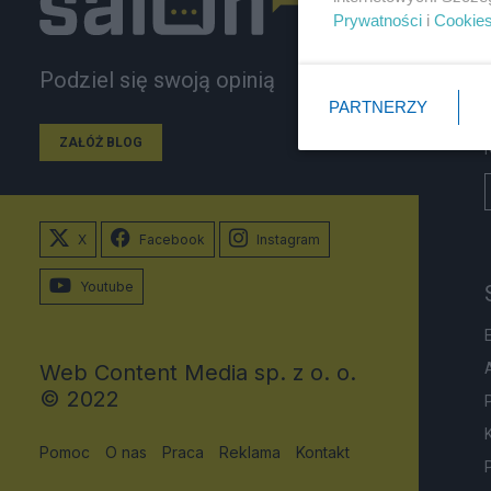
Prywatności
i
Cookie
Podziel się swoją opinią
PARTNERZY
ZAŁÓŻ BLOG
X
Facebook
Instagram
Youtube
Web Content Media sp. z o. o.
© 2022
Pomoc
O nas
Praca
Reklama
Kontakt