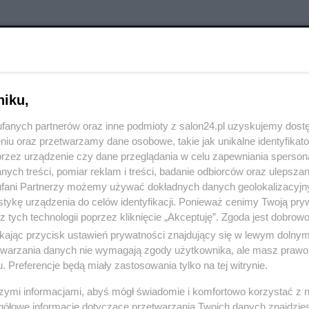
RÓĆ DO NOTKI
niku,
fanych partnerów oraz inne podmioty z salon24.pl uzyskujemy dost
niu oraz przetwarzamy dane osobowe, takie jak unikalne identyfikat
przez urządzenie czy dane przeglądania w celu zapewniania sperson
ych treści, pomiar reklam i treści, badanie odbiorców oraz ulepszan
fani Partnerzy możemy używać dokładnych danych geolokalizacyjn
tykę urządzenia do celów identyfikacji. Ponieważ cenimy Twoją pry
z tych technologii poprzez kliknięcie „Akceptuję”. Zgoda jest dobro
ikając przycisk ustawień prywatności znajdujący się w lewym dolny
etwarzania danych nie wymagają zgody użytkownika, ale masz prawo 
. Preferencje będą miały zastosowania tylko na tej witrynie.
szymi informacjami, abyś mógł świadomie i komfortowo korzystać z
Polityka
Gospodarka
gółowe informacje dotyczące przetwarzania Twoich danych znajdzi