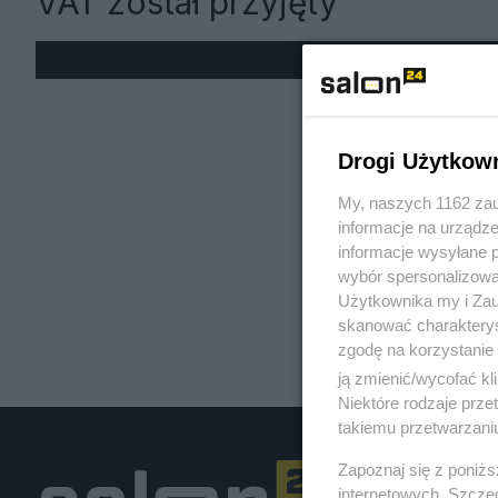
VAT został przyjęty
« W
Drogi Użytkow
My, naszych 1162 zau
informacje na urządze
informacje wysyłane 
wybór spersonalizowan
Użytkownika my i Zau
skanować charakterys
zgodę na korzystanie 
ją zmienić/wycofać kl
Niektóre rodzaje prz
takiemu przetwarzaniu
Zapoznaj się z poniż
internetowych. Szcze