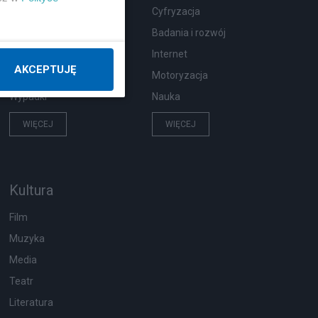
Zdrowie
Cyfryzacja
Podróże
Badania i rozwój
Pogoda
Internet
AKCEPTUJĘ
Ekologia
Motoryzacja
Wypadki
Nauka
WIĘCEJ
WIĘCEJ
Kultura
Film
Muzyka
Media
Teatr
Literatura