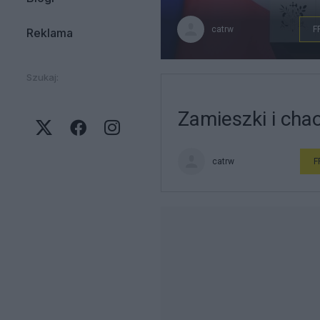
catrw
F
Reklama
Szukaj:
Zamieszki i cha
catrw
F