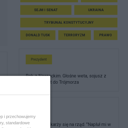
SEJM I SENAT
UKRAINA
TRYBUNAŁ KONSTYTUCYJNY
DONALD TUSK
TERRORYZM
PRAWO
Prezydent
Rok z Nawrockim. Głośne weta, sojusz z
USA i powrót do Trójmorza
Film
ęp i przechowujemy
ory, standardowe
Olbrychski skarży się na rząd. "Napluł mi w