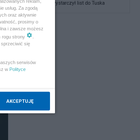
alizowanych reklam,
twarz", ale wystarczył list do Tuska
ie usług. Za zgodą
ych oraz aktywnie
watność, prosimy o
wolna i zawsze możesz
m rogu strony
.
sprzeciwić się
 naszych serwisów
esz w
Polityce
AKCEPTUJĘ