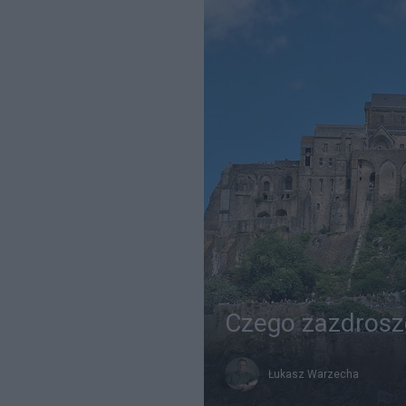
Czego zazdrosz
Łukasz Warzecha