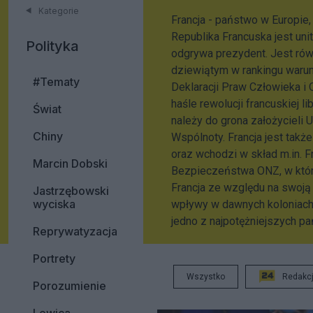
Kategorie
Francja - państwo w Europie,
Republika Francuska jest u
Polityka
odgrywa prezydent. Jest równ
dziewiątym w rankingu warun
#Tematy
Deklaracji Praw Człowieka i
haśle rewolucji francuskiej lib
Świat
należy do grona założycieli 
Chiny
Wspólnoty. Francja jest tak
oraz wchodzi w skład m.in. F
Marcin Dobski
Bezpieczeństwa ONZ, w które
Francja ze względu na swoją 
Jastrzębowski
wyciska
wpływy w dawnych koloniach, 
jedno z najpotężniejszych pa
Reprywatyzacja
Portrety
Wszystko
Redakc
Porozumienie