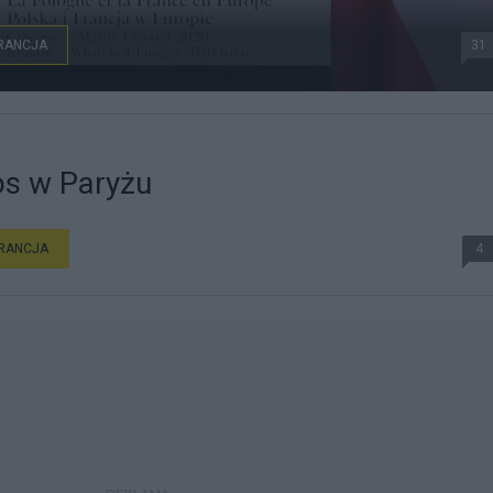
RANCJA
31
os w Paryżu
RANCJA
4