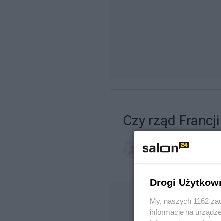
Czy rząd Francj
catrw
F
Drogi Użytkow
My, naszych 1162 zau
informacje na urządze