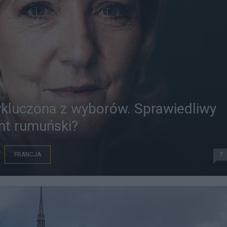
ykluczona z wyborów. Sprawiedliwy
nt rumuński?
FRANCJA
7