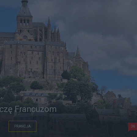
czę Francuzom
FRANCJA
36