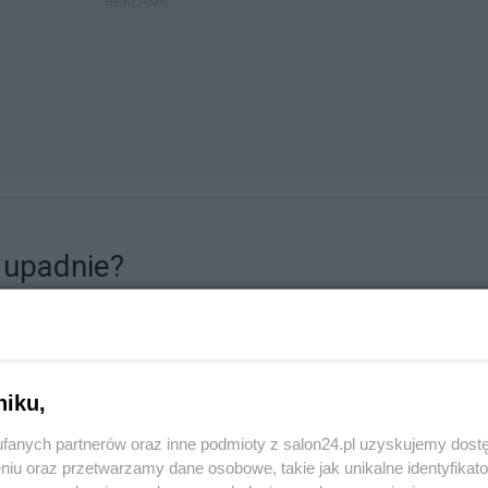
i upadnie?
RANCJA
15
niku,
fanych partnerów oraz inne podmioty z salon24.pl uzyskujemy dost
niu oraz przetwarzamy dane osobowe, takie jak unikalne identyfikat