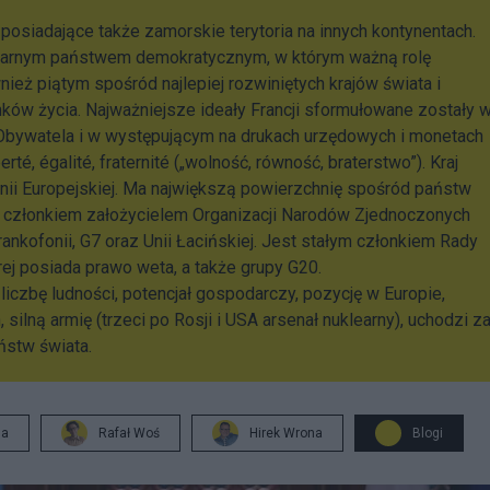
 posiadające także zamorskie terytoria na innych kontynentach.
nitarnym państwem demokratycznym, w którym ważną rolę
ież piątym spośród najlepiej rozwiniętych krajów świata i
ków życia. Najważniejsze ideały Francji sformułowane zostały 
 Obywatela i w występującym na drukach urzędowych i monetach
erté, égalité, fraternité („wolność, równość, braterstwo”). Kraj
Unii Europejskiej. Ma największą powierzchnię spośród państw
że członkiem założycielem Organizacji Narodów Zjednoczonych
rankofonii, G7 oraz Unii Łacińskiej. Jest stałym członkiem Rady
j posiada prawo weta, a także grupy G20.
liczbę ludności, potencjał gospodarczy, pozycję w Europie,
silną armię (trzeci po Rosji i USA arsenał nuklearny), uchodzi z
ństw świata.
ja
Rafał Woś
Hirek Wrona
Blogi