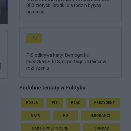
800 złotych. Środki dla rodzin byłyby
ogromne
PiS
PiS odkrywa karty. Demografia,
mieszkania, ETS, deportacje Ukraińców i
rozliczenia
Podobne tematy w Polityka
ROSJA
PIS
RZĄD
PREZYDENT
NATO
KO
IMIGRANCI
PARTIE POLITYCZNE
SONDAŻ