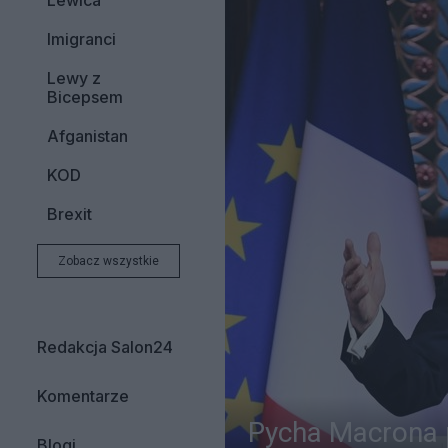
Lewica
Imigranci
Lewy z
Bicepsem
Afganistan
KOD
Brexit
Zobacz wszystkie
Redakcja Salon24
Komentarze
Pycha Macrona p
Blogi