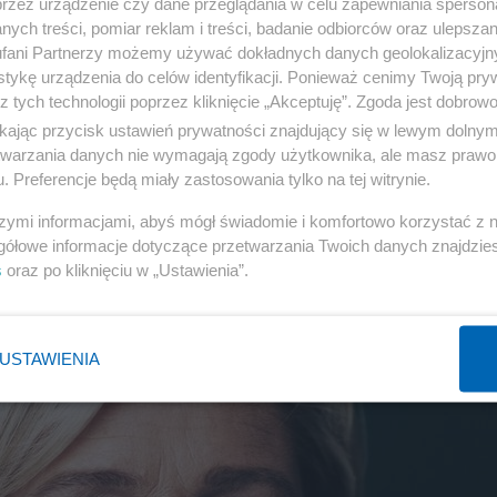
przez urządzenie czy dane przeglądania w celu zapewniania sperson
ych treści, pomiar reklam i treści, badanie odbiorców oraz ulepszan
fani Partnerzy możemy używać dokładnych danych geolokalizacyjn
tykę urządzenia do celów identyfikacji. Ponieważ cenimy Twoją pry
z tych technologii poprzez kliknięcie „Akceptuję”. Zgoda jest dobro
ikając przycisk ustawień prywatności znajdujący się w lewym dolny
etwarzania danych nie wymagają zgody użytkownika, ale masz prawo 
. Preferencje będą miały zastosowania tylko na tej witrynie.
szymi informacjami, abyś mógł świadomie i komfortowo korzystać z
gółowe informacje dotyczące przetwarzania Twoich danych znajdzi
s
oraz po kliknięciu w „Ustawienia”.
USTAWIENIA