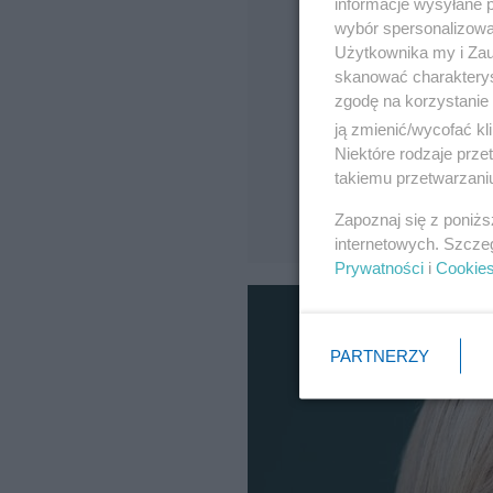
informacje wysyłane 
wybór spersonalizowan
Użytkownika my i Zau
skanować charakterys
zgodę na korzystanie 
ją zmienić/wycofać kl
Niektóre rodzaje prz
takiemu przetwarzaniu
Zapoznaj się z poniż
internetowych. Szcze
Prywatności
i
Cookie
PARTNERZY