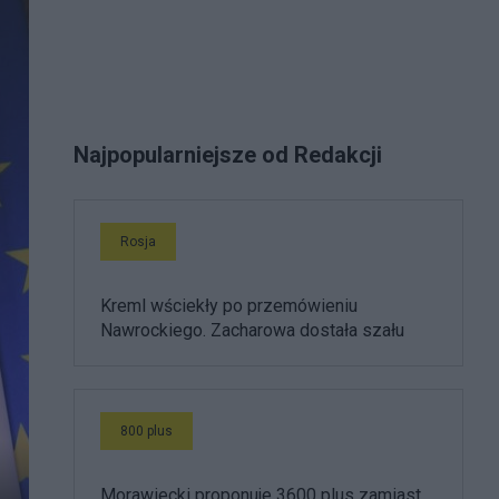
Najpopularniejsze od Redakcji
Rosja
Kreml wściekły po przemówieniu
Nawrockiego. Zacharowa dostała szału
800 plus
Morawiecki proponuje 3600 plus zamiast