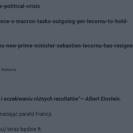
political-crisis
ance-s-macron-tasks-outgoing-pm-lecornu-to-hold-
es-new-prime-minister-sebastien-lecornu-has-resigne
Reklama
i oczekiwaniu różnych rezultatów"— Albert Einstein.
ażając paraliż Francji.
) teraz będzie 8.