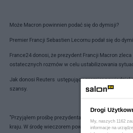
Może Macron powinnien podać się do dymisji?
Premier Francji Sebastien Lecornu podał się do dymi
France24 donosi, że prezydent Francji Macron zle
ostatecznych rozmów w celu ustabilizowania sytuacji
Jak donosi Reuters ustępujący premier powiedział 
szansy.
Drogi Użytkow
"Przyjąłem prośbę prezydenta o przeprowadzenie os
My, naszych 1162 zau
kraju. W środę wieczorem powiem głowie państwa, c
informacje na urządze