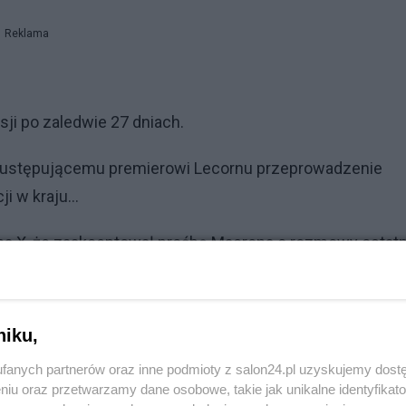
Reklama
sji po zaledwie 27 dniach.
ca ustępującemu premierowi Lecornu przeprowadzenie
 w kraju...
na X, że zaakceptował prośbę Macrona o rozmowy ostatn
Reklama
niku,
tatnich rozmów z siłami politycznymi na temat stabilno
fanych partnerów oraz inne podmioty z salon24.pl uzyskujemy dost
zy jest to możliwe, czy nie, aby mógł wyciągnąć wszyst
niu oraz przetwarzamy dane osobowe, takie jak unikalne identyfikat