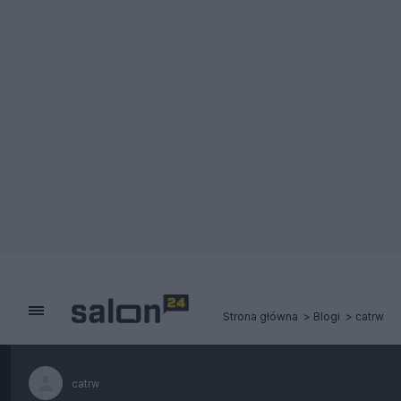
Strona główna
Blogi
catrw
catrw