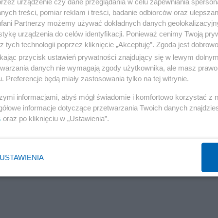
przez urządzenie czy dane przeglądania w celu zapewniania sperson
ych treści, pomiar reklam i treści, badanie odbiorców oraz ulepszan
fani Partnerzy możemy używać dokładnych danych geolokalizacyjn
zmawiał z dziennikarzami przed siedzibą partii w Paryżu.
tykę urządzenia do celów identyfikacji. Ponieważ cenimy Twoją pry
z tych technologii poprzez kliknięcie „Akceptuję”. Zgoda jest dobro
umaczony na angielski:
ikając przycisk ustawień prywatności znajdujący się w lewym dolny
etwarzania danych nie wymagają zgody użytkownika, ale masz prawo 
wiązanie lub powołanie premiera z lewej strony i
. Preferencje będą miały zastosowania tylko na tej witrynie.
. Demokracja w naszym kraju musi być wreszcie szanowan
szymi informacjami, abyś mógł świadomie i komfortowo korzystać z
gółowe informacje dotyczące przetwarzania Twoich danych znajdzi
m krajem".
s
oraz po kliknięciu w „Ustawienia”.
USTAWIENIA