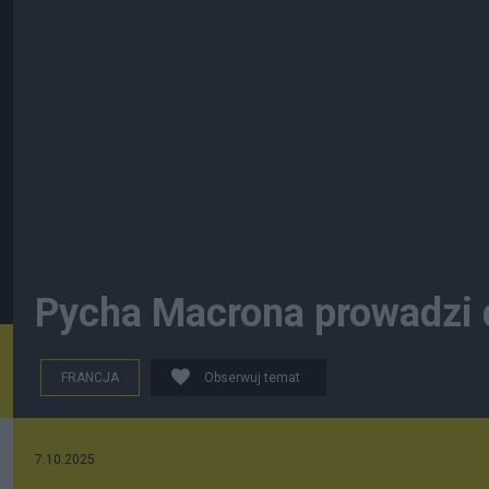
Pycha Macrona prowadzi d
FRANCJA
Obserwuj temat
7.10.2025