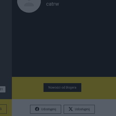
catrw
Nowości od blogera
31
G
Udostępnij
Udostępnij