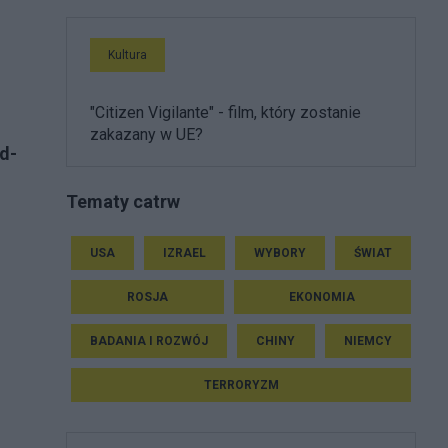
Kultura
"Citizen Vigilante" - film, który zostanie
zakazany w UE?
d-
Tematy catrw
USA
IZRAEL
WYBORY
ŚWIAT
ROSJA
EKONOMIA
BADANIA I ROZWÓJ
CHINY
NIEMCY
TERRORYZM