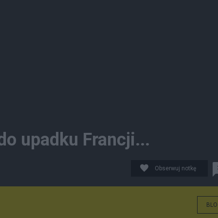
o upadku Francji...
Obserwuj notkę
BLO