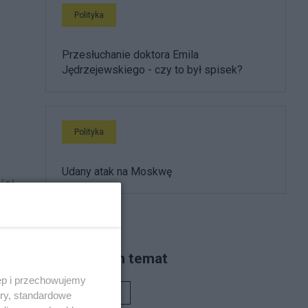
Polityka
Przesłuchanie doktora Emila
Jędrzejewskiego - czy to był spisek?
Polityka
Udany atak na Moskwę
iej
Piszą na ten temat
ści
ęp i przechowujemy
kie
Rafał Woś
ory, standardowe