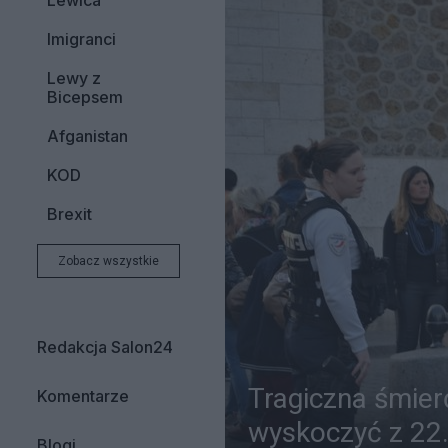
Lewica
Imigranci
Lewy z
Bicepsem
Afganistan
KOD
Brexit
Zobacz wszystkie
Redakcja Salon24
Tragiczna śmier
Komentarze
wyskoczyć z 22.
Blogi