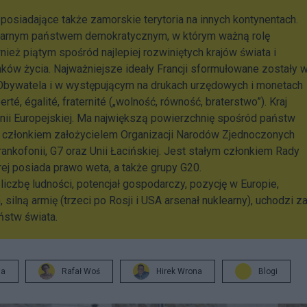
 posiadające także zamorskie terytoria na innych kontynentach.
nitarnym państwem demokratycznym, w którym ważną rolę
ież piątym spośród najlepiej rozwiniętych krajów świata i
ków życia. Najważniejsze ideały Francji sformułowane zostały 
 Obywatela i w występującym na drukach urzędowych i monetach
erté, égalité, fraternité („wolność, równość, braterstwo”). Kraj
Unii Europejskiej. Ma największą powierzchnię spośród państw
że członkiem założycielem Organizacji Narodów Zjednoczonych
rankofonii, G7 oraz Unii Łacińskiej. Jest stałym członkiem Rady
j posiada prawo weta, a także grupy G20.
liczbę ludności, potencjał gospodarczy, pozycję w Europie,
silną armię (trzeci po Rosji i USA arsenał nuklearny), uchodzi z
ństw świata.
ja
Rafał Woś
Hirek Wrona
Blogi