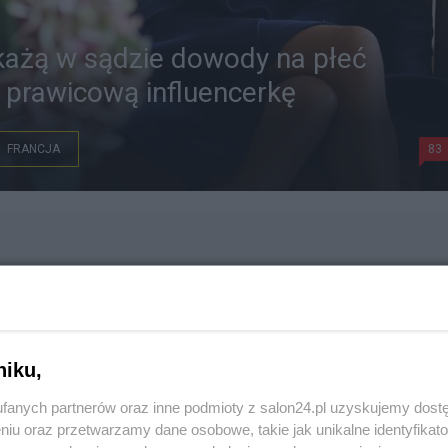
ażą w sądzie dowody na płeć
i prawicową influencerkę
FRANCJA
83
niku,
fanych partnerów oraz inne podmioty z salon24.pl uzyskujemy dost
niu oraz przetwarzamy dane osobowe, takie jak unikalne identyfikat