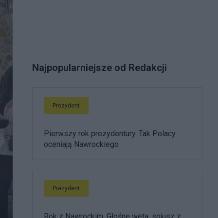
Najpopularniejsze od Redakcji
Prezydent
Pierwszy rok prezydentury. Tak Polacy
oceniają Nawrockiego
Prezydent
Rok z Nawrockim. Głośne weta, sojusz z