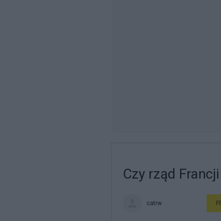
Czy rząd Francj
catrw
F