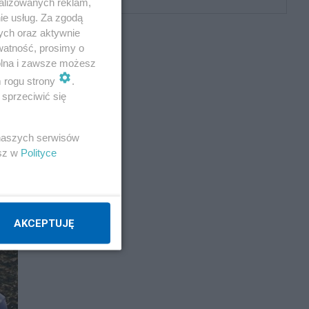
alizowanych reklam,
ie usług. Za zgodą
ych oraz aktywnie
watność, prosimy o
wolna i zawsze możesz
m rogu strony
.
sprzeciwić się
 naszych serwisów
esz w
Polityce
AKCEPTUJĘ