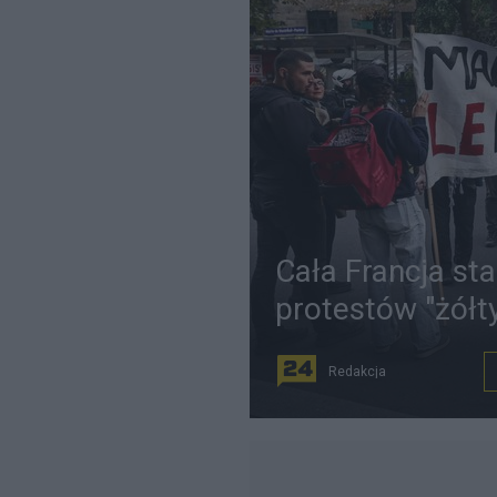
Cała Francja sta
protestów "żółt
Redakcja