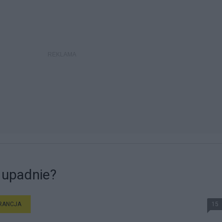
i upadnie?
RANCJA
15