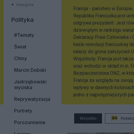
Kategorie
Francja - państwo w Europie,
Republika Francuska jest u
Polityka
odgrywa prezydent. Jest równ
dziewiątym w rankingu warun
#Tematy
Deklaracji Praw Człowieka i
haśle rewolucji francuskiej lib
Świat
należy do grona założycieli 
Chiny
Wspólnoty. Francja jest tak
oraz wchodzi w skład m.in. F
Marcin Dobski
Bezpieczeństwa ONZ, w które
Francja ze względu na swoją 
Jastrzębowski
wyciska
wpływy w dawnych koloniach, 
jedno z najpotężniejszych pa
Reprywatyzacja
Portrety
Wszystko
Redakc
Porozumienie