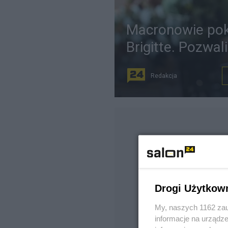
Macronowie pok
Brigitte. Pozwal
Redakcja
Drogi Użytkow
My, naszych 1162 zau
informacje na urządze