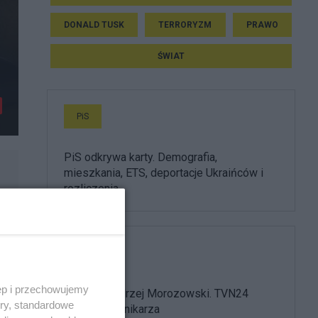
DONALD TUSK
TERRORYZM
PRAWO
ŚWIAT
PiS
PiS odkrywa karty. Demografia,
mieszkania, ETS, deportacje Ukraińców i
rozliczenia
Media
ęp i przechowujemy
Nie żyje Andrzej Morozowski. TVN24
ory, standardowe
żegna dziennikarza