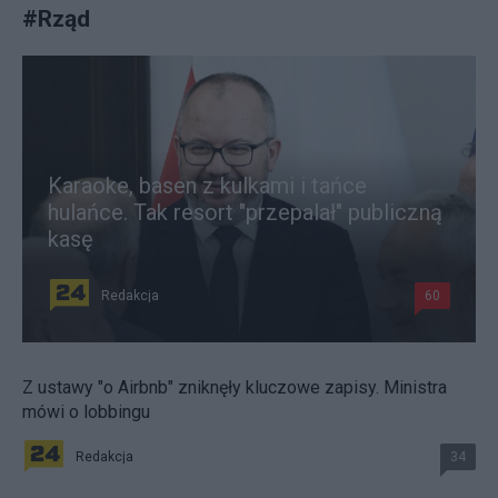
#
Rząd
Karaoke, basen z kulkami i tańce
hulańce. Tak resort "przepalał" publiczną
kasę
Redakcja
60
Z ustawy "o Airbnb" zniknęły kluczowe zapisy. Ministra
mówi o lobbingu
Redakcja
34