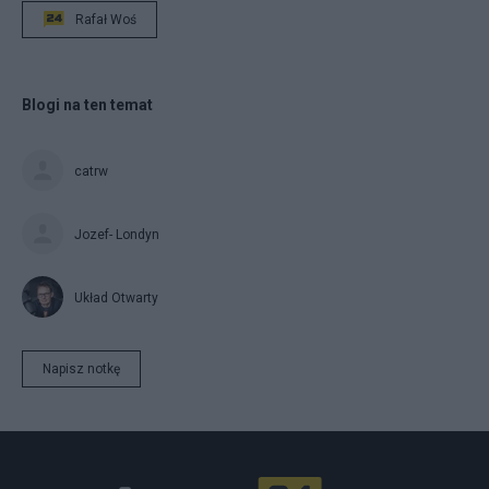
Rafał Woś
Blogi na ten temat
catrw
Jozef- Londyn
Układ Otwarty
Napisz notkę