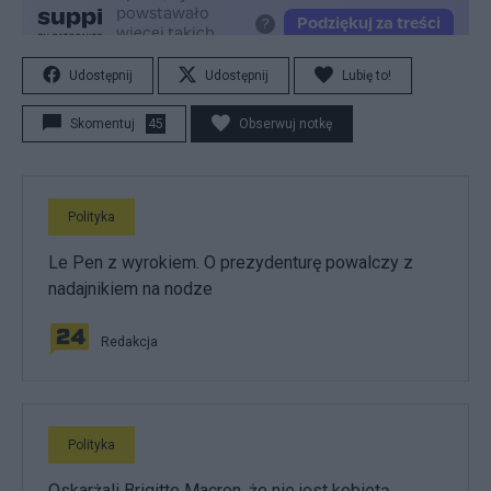
Udostępnij
Udostępnij
Lubię to!
Skomentuj
45
Obserwuj notkę
Polityka
Le Pen z wyrokiem. O prezydenturę powalczy z
nadajnikiem na nodze
Redakcja
Polityka
Oskarżali Brigitte Macron, że nie jest kobietą.