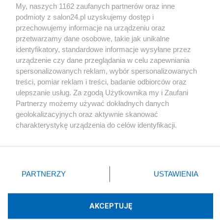
My, naszych 1162 zaufanych partnerów oraz inne
podmioty z salon24.pl uzyskujemy dostęp i
Społeczeństwo
przechowujemy informacje na urządzeniu oraz
przetwarzamy dane osobowe, takie jak unikalne
Kultura
identyfikatory, standardowe informacje wysyłane przez
urządzenie czy dane przeglądania w celu zapewniania
spersonalizowanych reklam, wybór spersonalizowanych
treści, pomiar reklam i treści, badanie odbiorców oraz
ulepszanie usług. Za zgodą Użytkownika my i Zaufani
X
Facebook
Instagram
Youtube
Partnerzy możemy używać dokładnych danych
geolokalizacyjnych oraz aktywnie skanować
charakterystykę urządzenia do celów identyfikacji.
Web Content Media sp. z o. o. © 2022
Ponieważ cenimy Twoją prywatność, prosimy o zgodę na
korzystanie z tych technologii poprzez kliknięcie
„Akceptuję”. Zgoda jest dobrowolna i zawsze możesz ją
Pomoc
O nas
Praca
Reklama
Kontakt
zmienić/wycofać klikając przycisk ustawień prywatności
PARTNERZY
USTAWIENIA
znajdujący się w lewym dolnym rogu strony
. Niektóre
rodzaje przetwarzania danych nie wymagają zgody
użytkownika, ale masz prawo sprzeciwić się takiemu
AKCEPTUJĘ
przetwarzaniu. Preferencje będą miały zastosowania tylko
Technologię dostarcza:
W3media.pl