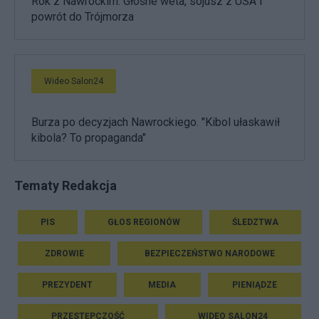
Rok z Nawrockim. Głośne weta, sojusz z USA i
powrót do Trójmorza
Wideo Salon24
Burza po decyzjach Nawrockiego. "Kibol ułaskawił
kibola? To propaganda"
Tematy Redakcja
PIS
GŁOS REGIONÓW
ŚLEDZTWA
ZDROWIE
BEZPIECZEŃSTWO NARODOWE
PREZYDENT
MEDIA
PIENIĄDZE
PRZESTĘPCZOŚĆ
WIDEO SALON24