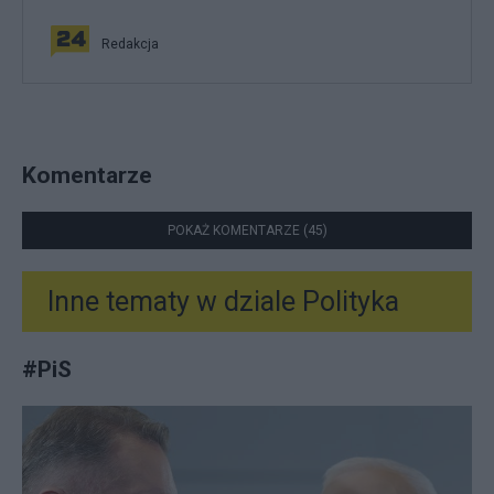
Redakcja
Komentarze
POKAŻ KOMENTARZE (45)
Inne tematy w dziale
Polityka
#
PiS