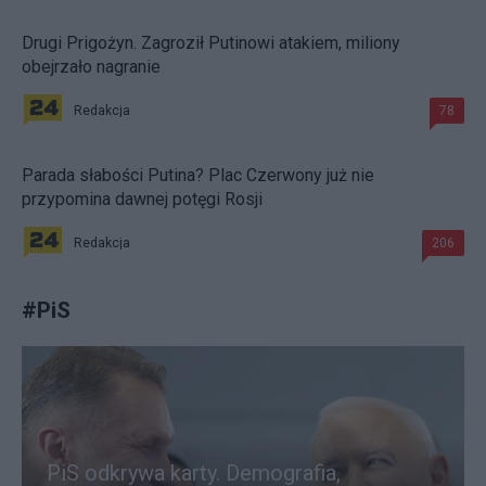
Drugi Prigożyn. Zagroził Putinowi atakiem, miliony
obejrzało nagranie
Redakcja
78
Parada słabości Putina? Plac Czerwony już nie
przypomina dawnej potęgi Rosji
Redakcja
206
#
PiS
PiS odkrywa karty. Demografia,