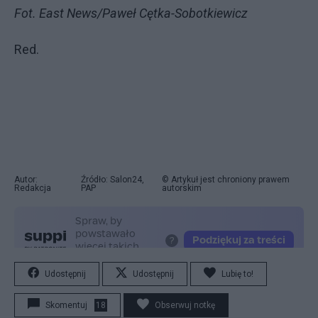
Fot. East News/Paweł Cętka-Sobotkiewicz
Red.
Autor:
Źródło: Salon24,
© Artykuł jest chroniony prawem
Redakcja
PAP
autorskim
Udostępnij
Udostępnij
Lubię to!
Skomentuj
18
Obserwuj notkę