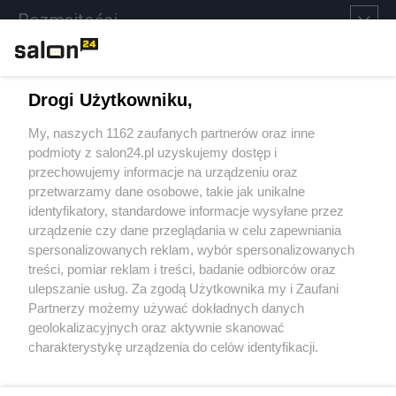
Rozmaitości
Technologie
Drogi Użytkowniku,
Sport
My, naszych 1162 zaufanych partnerów oraz inne
podmioty z salon24.pl uzyskujemy dostęp i
Społeczeństwo
przechowujemy informacje na urządzeniu oraz
przetwarzamy dane osobowe, takie jak unikalne
Kultura
identyfikatory, standardowe informacje wysyłane przez
urządzenie czy dane przeglądania w celu zapewniania
spersonalizowanych reklam, wybór spersonalizowanych
treści, pomiar reklam i treści, badanie odbiorców oraz
ulepszanie usług. Za zgodą Użytkownika my i Zaufani
X
Facebook
Instagram
Youtube
Partnerzy możemy używać dokładnych danych
geolokalizacyjnych oraz aktywnie skanować
charakterystykę urządzenia do celów identyfikacji.
Web Content Media sp. z o. o. © 2022
Ponieważ cenimy Twoją prywatność, prosimy o zgodę na
korzystanie z tych technologii poprzez kliknięcie