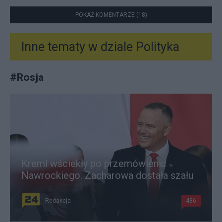
POKAŻ KOMENTARZE (18)
Inne tematy w dziale
Polityka
#
Rosja
Kreml wściekły po przemówieniu
Nawrockiego. Zacharowa dostała szału
Redakcja
486