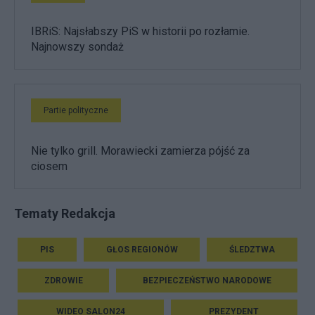
IBRiS: Najsłabszy PiS w historii po rozłamie.
Najnowszy sondaż
Partie polityczne
Nie tylko grill. Morawiecki zamierza pójść za
ciosem
Tematy Redakcja
PIS
GŁOS REGIONÓW
ŚLEDZTWA
ZDROWIE
BEZPIECZEŃSTWO NARODOWE
WIDEO SALON24
PREZYDENT