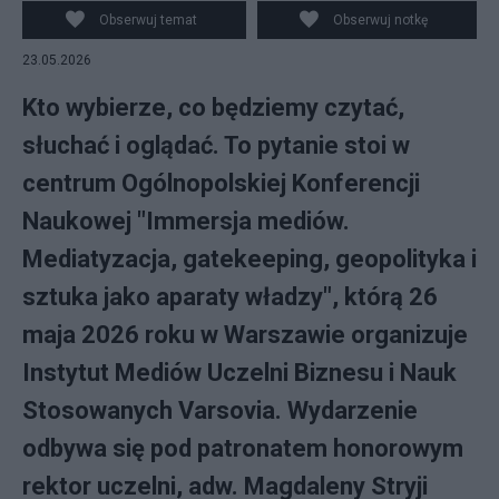
więcej władzy niż rządy/East News
Obserwuj temat
Obserwuj notkę
23.05.2026
Kto wybierze, co będziemy czytać,
słuchać i oglądać. To pytanie stoi w
centrum Ogólnopolskiej Konferencji
Naukowej "Immersja mediów.
Mediatyzacja, gatekeeping, geopolityka i
sztuka jako aparaty władzy", którą 26
maja 2026 roku w Warszawie organizuje
Instytut Mediów Uczelni Biznesu i Nauk
Stosowanych Varsovia. Wydarzenie
odbywa się pod patronatem honorowym
rektor uczelni, adw. Magdaleny Stryji