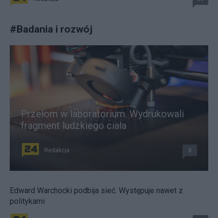
#
Badania i rozwój
Przełom w laboratorium. Wydrukowali
fragment ludzkiego ciała
Redakcja
8
Edward Warchocki podbija sieć. Występuje nawet z
politykami