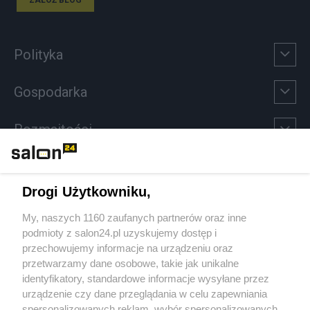
Polityka
Gospodarka
Rozmaitości
Technologie
Drogi Użytkowniku,
Sport
My, naszych 1160 zaufanych partnerów oraz inne
podmioty z salon24.pl uzyskujemy dostęp i
Społeczeństwo
przechowujemy informacje na urządzeniu oraz
przetwarzamy dane osobowe, takie jak unikalne
Kultura
identyfikatory, standardowe informacje wysyłane przez
urządzenie czy dane przeglądania w celu zapewniania
spersonalizowanych reklam, wybór spersonalizowanych