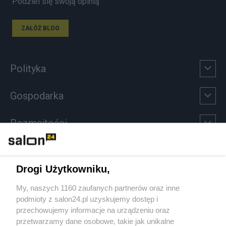
Podziel się swoją opinią
ZAŁÓŻ BLOG
Polityka
Gospodarka
Rozmaitości
Technologie
Drogi Użytkowniku,
Sport
My, naszych 1160 zaufanych partnerów oraz inne
podmioty z salon24.pl uzyskujemy dostęp i
Społeczeństwo
przechowujemy informacje na urządzeniu oraz
przetwarzamy dane osobowe, takie jak unikalne