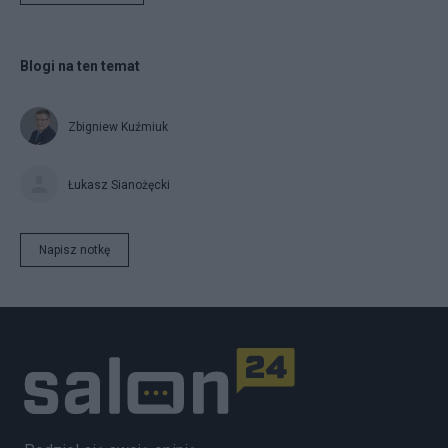
Blogi na ten temat
Zbigniew Kuźmiuk
Łukasz Sianożęcki
Napisz notkę