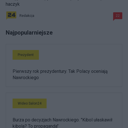
haczyk
Redakcja
22
Najpopularniejsze
Prezydent
Pierwszy rok prezydentury. Tak Polacy oceniają
Nawrockiego
Wideo Salon24
Burza po decyzjach Nawrockiego. "Kibol ułaskawił
kibola? To propaganda"