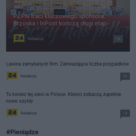
PZPN traci kluczowego sponsora.
Brzoska i InPost kończą długi etap
Redakcja
16
Lawina zamykanych firm. Zatrważająca liczba przypadków
Redakcja
30
To koniec tej sieci w Polsce. Klienci zobaczą zupełnie
nowe szyldy
Redakcja
14
#
Pieniądze