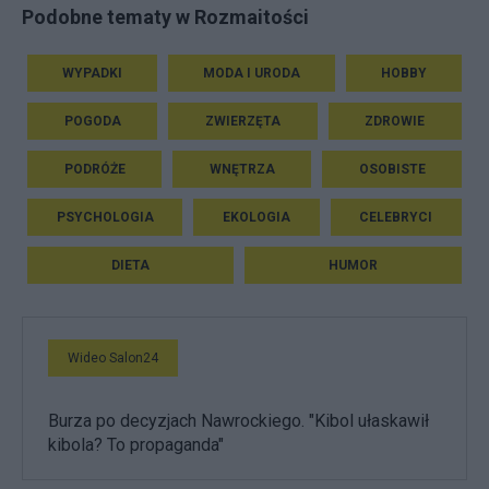
Podobne tematy w Rozmaitości
WYPADKI
MODA I URODA
HOBBY
POGODA
ZWIERZĘTA
ZDROWIE
PODRÓŻE
WNĘTRZA
OSOBISTE
PSYCHOLOGIA
EKOLOGIA
CELEBRYCI
DIETA
HUMOR
Wideo Salon24
Burza po decyzjach Nawrockiego. "Kibol ułaskawił
kibola? To propaganda"