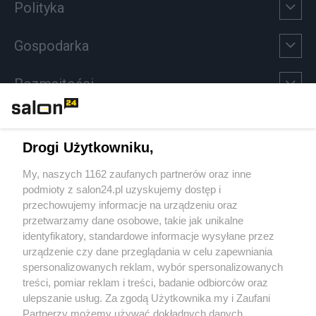
Polityka
Gospodarka
Rozmaitości
Technologie
Drogi Użytkowniku,
Sport
My, naszych 1162 zaufanych partnerów oraz inne
podmioty z salon24.pl uzyskujemy dostęp i
Społeczeństwo
przechowujemy informacje na urządzeniu oraz
przetwarzamy dane osobowe, takie jak unikalne
Kultura
identyfikatory, standardowe informacje wysyłane przez
urządzenie czy dane przeglądania w celu zapewniania
spersonalizowanych reklam, wybór spersonalizowanych
treści, pomiar reklam i treści, badanie odbiorców oraz
ulepszanie usług. Za zgodą Użytkownika my i Zaufani
X
Facebook
Instagram
Youtube
Partnerzy możemy używać dokładnych danych