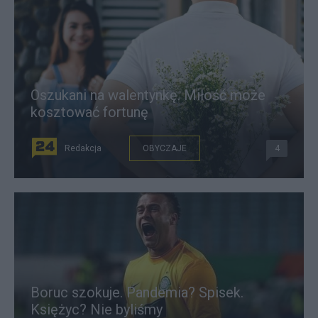
Oszukani na walentynkę. Miłość może
kosztować fortunę
Redakcja
OBYCZAJE
4
Boruc szokuje. Pandemia? Spisek.
Księżyc? Nie byliśmy