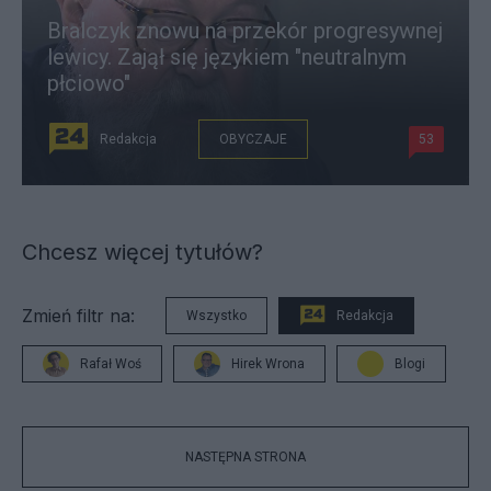
Bralczyk znowu na przekór progresywnej
lewicy. Zajął się językiem "neutralnym
płciowo"
Redakcja
OBYCZAJE
53
Chcesz więcej tytułów?
Zmień filtr na:
Wszystko
Redakcja
Rafał Woś
Hirek Wrona
Blogi
NASTĘPNA STRONA