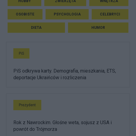
HOBBY
ZWIERZĘTA
WNĘTRZA
OSOBISTE
PSYCHOLOGIA
CELEBRYCI
DIETA
HUMOR
PiS
PiS odkrywa karty. Demografia, mieszkania, ETS,
deportacje Ukraińców i rozliczenia
Prezydent
Rok z Nawrockim. Głośne weta, sojusz z USA i
powrót do Trójmorza