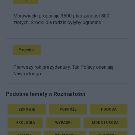
Morawiecki proponuje 3600 plus zamiast 800
złotych. Środki dla rodzin byłyby ogromne
Prezydent
Pierwszy rok prezydentury. Tak Polacy oceniają
Nawrockiego
Podobne tematy w Rozmaitości
ZDROWIE
PODRÓŻE
POGODA
EKOLOGIA
WYPADKI
MODA I URODA