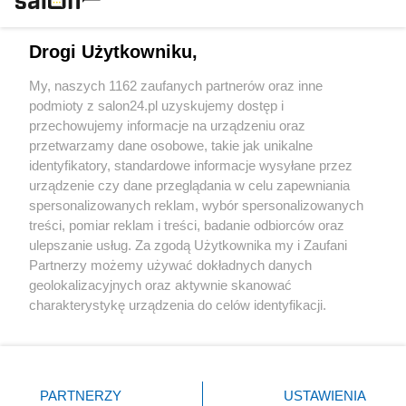
Technologie
Drogi Użytkowniku,
Sport
My, naszych 1162 zaufanych partnerów oraz inne
podmioty z salon24.pl uzyskujemy dostęp i
Społeczeństwo
przechowujemy informacje na urządzeniu oraz
przetwarzamy dane osobowe, takie jak unikalne
Kultura
identyfikatory, standardowe informacje wysyłane przez
urządzenie czy dane przeglądania w celu zapewniania
spersonalizowanych reklam, wybór spersonalizowanych
treści, pomiar reklam i treści, badanie odbiorców oraz
ulepszanie usług. Za zgodą Użytkownika my i Zaufani
X
Facebook
Instagram
Youtube
Partnerzy możemy używać dokładnych danych
geolokalizacyjnych oraz aktywnie skanować
charakterystykę urządzenia do celów identyfikacji.
Web Content Media sp. z o. o. © 2022
Ponieważ cenimy Twoją prywatność, prosimy o zgodę na
korzystanie z tych technologii poprzez kliknięcie
„Akceptuję”. Zgoda jest dobrowolna i zawsze możesz ją
Pomoc
O nas
Praca
Reklama
Kontakt
zmienić/wycofać klikając przycisk ustawień prywatności
PARTNERZY
USTAWIENIA