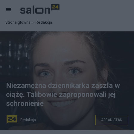
Strona główna
Redakcja
Niezamężna dziennikarka zaszła w
ciążę. Talibowie zaproponowali jej
schronienie
Redakcja
AFGANISTAN
Charlotte Bellis z Al Jazeera English. Fot.