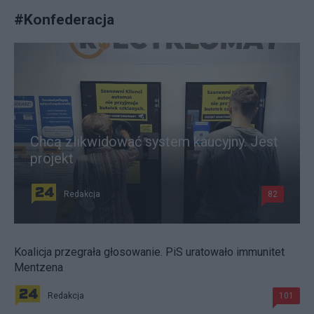
#
Konfederacja
Chcą zlikwidować system kaucyjny. Jest
projekt
Redakcja
82
Koalicja przegrała głosowanie. PiS uratowało immunitet
Mentzena
Redakcja
101