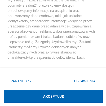
My, naszych 1162 zaufanych partnerów oraz inne
podmioty z salon24.pl uzyskujemy dostęp i
Społeczeństwo
przechowujemy informacje na urządzeniu oraz
przetwarzamy dane osobowe, takie jak unikalne
Kultura
identyfikatory, standardowe informacje wysyłane przez
urządzenie czy dane przeglądania w celu zapewniania
spersonalizowanych reklam, wybór spersonalizowanych
treści, pomiar reklam i treści, badanie odbiorców oraz
ulepszanie usług. Za zgodą Użytkownika my i Zaufani
X
Facebook
Instagram
Youtube
Partnerzy możemy używać dokładnych danych
geolokalizacyjnych oraz aktywnie skanować
charakterystykę urządzenia do celów identyfikacji.
Web Content Media sp. z o. o. © 2022
Ponieważ cenimy Twoją prywatność, prosimy o zgodę na
korzystanie z tych technologii poprzez kliknięcie
„Akceptuję”. Zgoda jest dobrowolna i zawsze możesz ją
Pomoc
O nas
Praca
Reklama
Kontakt
zmienić/wycofać klikając przycisk ustawień prywatności
PARTNERZY
USTAWIENIA
znajdujący się w lewym dolnym rogu strony
. Niektóre
rodzaje przetwarzania danych nie wymagają zgody
użytkownika, ale masz prawo sprzeciwić się takiemu
AKCEPTUJĘ
przetwarzaniu. Preferencje będą miały zastosowania tylko
Technologię dostarcza:
W3media.pl
na tej witrynie.