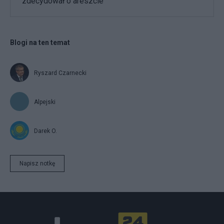
zdecydował o areszcie
Blogi na ten temat
Ryszard Czarnecki
Alpejski
Darek O.
Napisz notkę