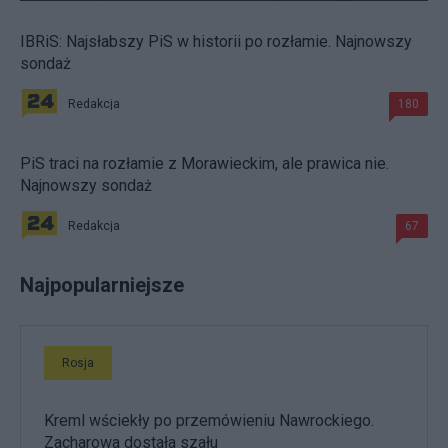
IBRiS: Najsłabszy PiS w historii po rozłamie. Najnowszy
sondaż
Redakcja
180
PiS traci na rozłamie z Morawieckim, ale prawica nie.
Najnowszy sondaż
Redakcja
67
Najpopularniejsze
Rosja
Kreml wściekły po przemówieniu Nawrockiego.
Zacharowa dostała szału