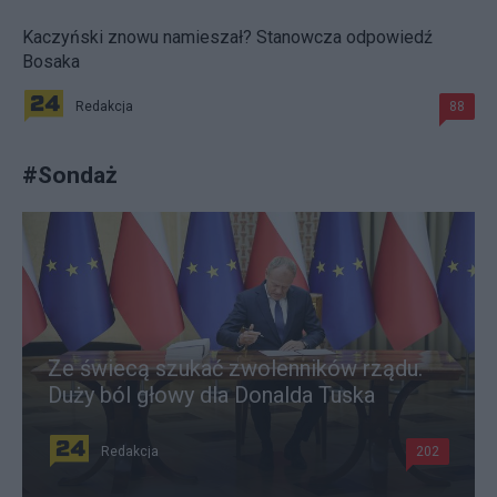
Kaczyński znowu namieszał? Stanowcza odpowiedź
Bosaka
Redakcja
88
#
Sondaż
Ze świecą szukać zwolenników rządu.
Duży ból głowy dla Donalda Tuska
Redakcja
202