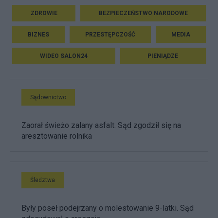
ZDROWIE
BEZPIECZEŃSTWO NARODOWE
BIZNES
PRZESTĘPCZOŚĆ
MEDIA
WIDEO SALON24
PIENIĄDZE
Sądownictwo
Zaorał świeżo zalany asfalt. Sąd zgodził się na
aresztowanie rolnika
Śledztwa
Były poseł podejrzany o molestowanie 9-latki. Sąd