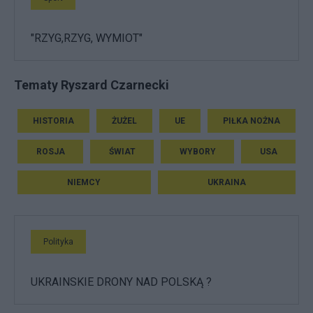
"RZYG,RZYG, WYMIOT"
Tematy Ryszard Czarnecki
HISTORIA
ŻUŻEL
UE
PIŁKA NOŻNA
ROSJA
ŚWIAT
WYBORY
USA
NIEMCY
UKRAINA
Polityka
UKRAINSKIE DRONY NAD POLSKĄ ?