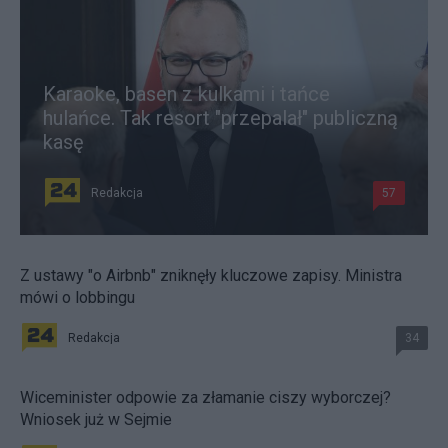
Karaoke, basen z kulkami i tańce
hulańce. Tak resort "przepalał" publiczną
kasę
Redakcja
57
Z ustawy "o Airbnb" zniknęły kluczowe zapisy. Ministra
mówi o lobbingu
Redakcja
34
Wiceminister odpowie za złamanie ciszy wyborczej?
Wniosek już w Sejmie