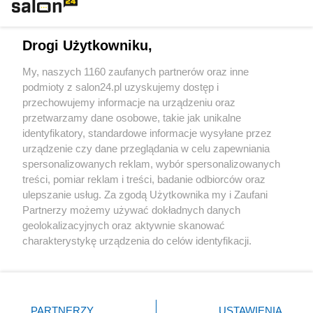
Technologie
Drogi Użytkowniku,
Sport
My, naszych 1160 zaufanych partnerów oraz inne
podmioty z salon24.pl uzyskujemy dostęp i
Społeczeństwo
przechowujemy informacje na urządzeniu oraz
przetwarzamy dane osobowe, takie jak unikalne
Kultura
identyfikatory, standardowe informacje wysyłane przez
urządzenie czy dane przeglądania w celu zapewniania
spersonalizowanych reklam, wybór spersonalizowanych
treści, pomiar reklam i treści, badanie odbiorców oraz
ulepszanie usług. Za zgodą Użytkownika my i Zaufani
X
Facebook
Instagram
Youtube
Partnerzy możemy używać dokładnych danych
geolokalizacyjnych oraz aktywnie skanować
charakterystykę urządzenia do celów identyfikacji.
Web Content Media sp. z o. o. © 2022
Ponieważ cenimy Twoją prywatność, prosimy o zgodę na
korzystanie z tych technologii poprzez kliknięcie
„Akceptuję”. Zgoda jest dobrowolna i zawsze możesz ją
Pomoc
O nas
Praca
Reklama
Kontakt
zmienić/wycofać klikając przycisk ustawień prywatności
PARTNERZY
USTAWIENIA