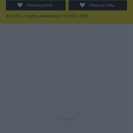
Obserwuj temat
Obserwuj notkę
3.04.2022 , ostatnia aktualizacja: 3.04.2022, 08:01