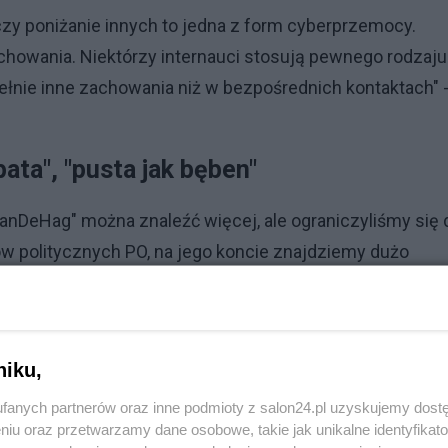
 czy poniżanie innych to jedna z form cyberprzemocy.
chowania. Niektórzy internauci stosują pewnego rodzaju
ełnie inne zachowania niż w bezpośrednich kontaktach" 
ata", "pusta jak bęben"
nDeHag" można znaleźć więcej, ale ograniczyliśmy się 
w politycznych PO, na jego koncie znajdziemy dużo
, które podaje dalej. Czyli swojego pracodawcy.
niku,
Reklama
fanych partnerów oraz inne podmioty z salon24.pl uzyskujemy dost
zie.
niu oraz przetwarzamy dane osobowe, takie jak unikalne identyfikat