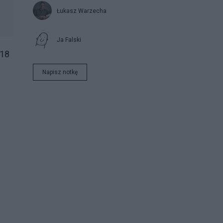
Łukasz Warzecha
Ja Falski
018
Napisz notkę