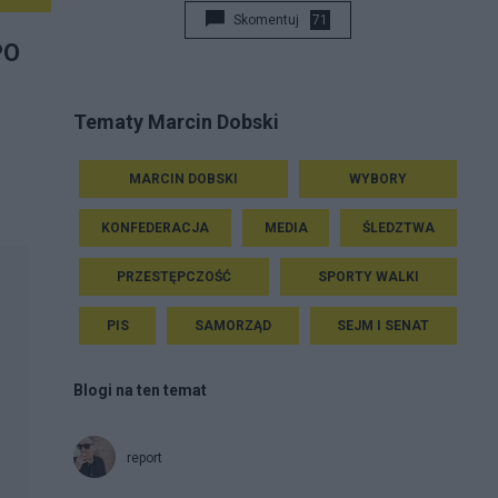
Skomentuj
71
PO
Tematy Marcin Dobski
MARCIN DOBSKI
WYBORY
KONFEDERACJA
MEDIA
ŚLEDZTWA
PRZESTĘPCZOŚĆ
SPORTY WALKI
PIS
SAMORZĄD
SEJM I SENAT
Blogi na ten temat
report