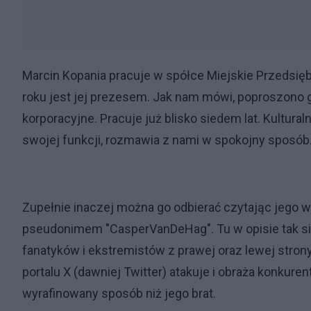
Marcin Kopania pracuje w spółce Miejskie Przedsię
roku jest jej prezesem. Jak nam mówi, poproszono g
korporacyjne. Pracuje już blisko siedem lat. Kultura
swojej funkcji, rozmawia z nami w spokojny sposób
Zupełnie inaczej można go odbierać czytając jego wpi
pseudonimem "CasperVanDeHag". Tu w opisie tak się 
fanatyków i ekstremistów z prawej oraz lewej stron
portalu X (dawniej Twitter) atakuje i obraża konkure
wyrafinowany sposób niż jego brat.