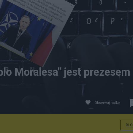
blo Moralesa" jest prezesem
Obserwuj notkę
/Twitter
BLO