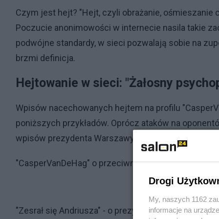
Czym jest hejt? "Hejt, czyli obrażanie, ośmieszanie
Poczucie anonimowości w internecie nasila takie za
podwójne standardy, w sieci pozwalają sobie na zup
brzmi definicja.
Hejtowanie w sieci: "Żałosny psychop
Wpisów nacechowanych hejtem na profilu "CasperVa
poniższych przykładów. Oprócz ataków na oponentó
wpisów prezydenta Warszawy Rafała Trzaskowskiego
"CasperVanDeHag" o przeciwnikach PO:
Drogi Użytkow
My, naszych 1162 zau
"Zesrał się Andriusza" - o prezydencie Andrzeju Dud
informacje na urządze