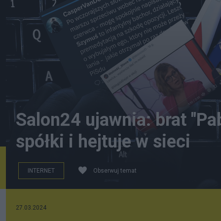
Salon24 ujawnia: brat "Pa
spółki i hejtuje w sieci
INTERNET
Obserwuj temat
źródło: User:Colin / Wikimedia Commons, CC BY-SA 4.0
27.03.2024