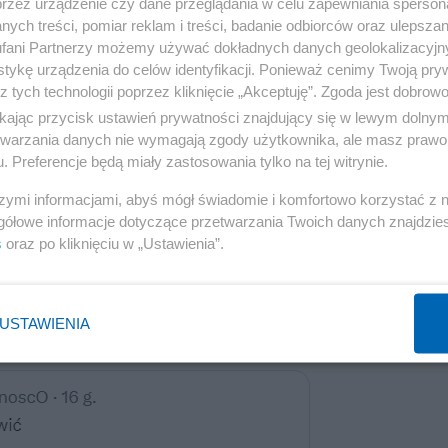
przez urządzenie czy dane przeglądania w celu zapewniania sperson
ych treści, pomiar reklam i treści, badanie odbiorców oraz ulepszan
ymonie Hołowni.
fani Partnerzy możemy używać dokładnych danych geolokalizacyjn
tykę urządzenia do celów identyfikacji. Ponieważ cenimy Twoją pry
" - o prezesie PiS.
z tych technologii poprzez kliknięcie „Akceptuję”. Zgoda jest dobro
ikając przycisk ustawień prywatności znajdujący się w lewym dolny
Lewicy, konkurentce Trzaskowskiego w wyborach na
etwarzania danych nie wymagają zgody użytkownika, ale masz prawo 
. Preferencje będą miały zastosowania tylko na tej witrynie.
szymi informacjami, abyś mógł świadomie i komfortowo korzystać z
Reklama
gółowe informacje dotyczące przetwarzania Twoich danych znajdzi
s
oraz po kliknięciu w „Ustawienia”.
USTAWIENIA