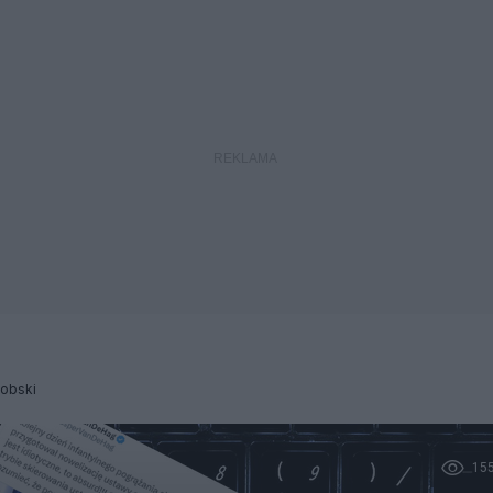
Dobski
15