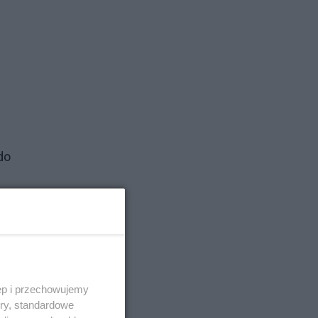
-
do
ęp i przechowujemy
ory, standardowe