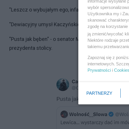
informacje wysyłane 
wybór spersonalizowan
"Leszcz o wybujałym ego, infantylny bachor" - o Sz
Użytkownika my i Zau
skanować charakterys
"Dewiacyjny umysł Kaczyńskiego, żałosny psychopata
zgodę na korzystanie 
ją zmienić/wycofać kl
"Pusta jak bęben" - o senator Magdalenie Biejat z 
Niektóre rodzaje prz
takiemu przetwarzaniu
prezydenta stolicy.
Zapoznaj się z poniż
internetowych. Szcze
Prywatności
i
Cookie
PARTNERZY