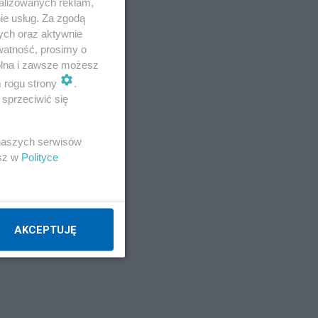
alizowanych reklam,
ie usług. Za zgodą
ych oraz aktywnie
watność, prosimy o
wolna i zawsze możesz
m rogu strony
.
sprzeciwić się
 naszych serwisów
esz w
Polityce
AKCEPTUJĘ