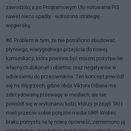
zawodziło, a po Programowym Ulu notowania PiS
nawet nieco spadły - wdrożono strategię
węgierską.
80. Problem w tym, że nie potrafiono zbudować
płynnego, wiarygodnego przejścia do nowej
komunikacji, która powinna być mixem pozytywów
własnych dokonań i obietnic oraz negatywów w
odniesieniu do przeciwników. Ten koncept powiódł
się na Węgrzech, gdzie obóz Viktora Orbana ma
zdecydowaną przewagę w mediach, ale nie
powiódł się w wykonaniu ludzi, którzy przejęli TAI i
mieli przeciw sobie potężne media IIIRP. Wobec
braku pomysłu na tę nową opowieść, zamieniono ją
w karykaturę. Karykaturę tym bardziej odpychającą,