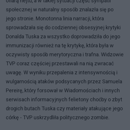
ofiarą hejtu, a w takiej sytuacji część sympatii
społecznej w naturalny sposób znalazła się po
jego stronie. Monotonna linia narracji, która
sprowadzała się do codziennej obsesyjnej krytyki
Donalda Tuska za wszystko doprowadziła do jego
immunizacji również na tę krytykę, która była w
oczywisty sposób merytoryczna i trafna. Widzowie
TVP coraz częściej przestawali na nią zwracać
uwagę. W wyniku przepalenia z intensywnością i
wulgarnością ataków podsycanych przez Samuela
Pereirę, który forsował w Wiadomościach i innych
serwisach informacyjnych felietony choćby o zbyt
drogich butach Tuska czy materiały atakujące jego
córkę - TVP uskrzydliła politycznego zombie.