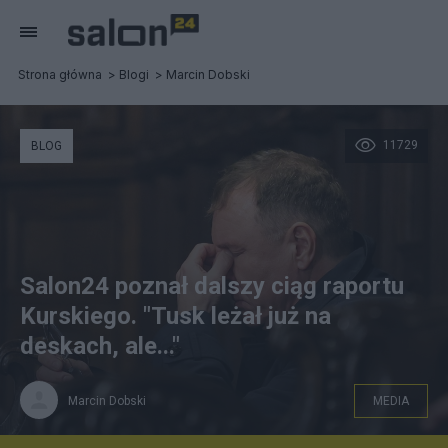
Strona główna
Blogi
Marcin Dobski
11729
BLOG
Salon24 poznał dalszy ciąg raportu
Kurskiego. "Tusk leżał już na
deskach, ale..."
Marcin Dobski
MEDIA
fot. PAP