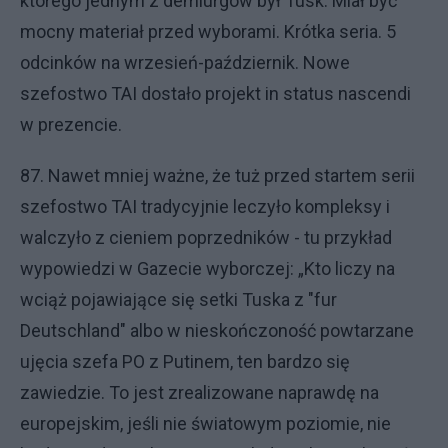
którego jednym z demiurgów był Tusk. Miał być
mocny materiał przed wyborami. Krótka seria. 5
odcinków na wrzesień-październik. Nowe
szefostwo TAI dostało projekt in status nascendi
w prezencie.
87. Nawet mniej ważne, że tuż przed startem serii
szefostwo TAI tradycyjnie leczyło kompleksy i
walczyło z cieniem poprzedników - tu przykład
wypowiedzi w Gazecie wyborczej: „Kto liczy na
wciąż pojawiające się setki Tuska z "fur
Deutschland" albo w nieskończoność powtarzane
ujęcia szefa PO z Putinem, ten bardzo się
zawiedzie. To jest zrealizowane naprawdę na
europejskim, jeśli nie światowym poziomie, nie