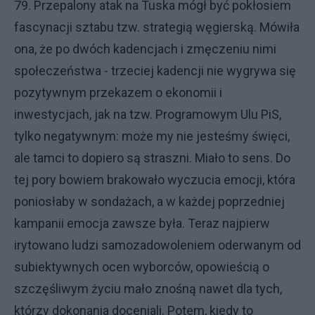
79. Przepalony atak na Tuska mógł być pokłosiem
fascynacji sztabu tzw. strategią węgierską. Mówiła
ona, że po dwóch kadencjach i zmęczeniu nimi
społeczeństwa - trzeciej kadencji nie wygrywa się
pozytywnym przekazem o ekonomii i
inwestycjach, jak na tzw. Programowym Ulu PiS,
tylko negatywnym: może my nie jesteśmy święci,
ale tamci to dopiero są straszni. Miało to sens. Do
tej pory bowiem brakowało wyczucia emocji, która
poniosłaby w sondażach, a w każdej poprzedniej
kampanii emocja zawsze była. Teraz najpierw
irytowano ludzi samozadowoleniem oderwanym od
subiektywnych ocen wyborców, opowieścią o
szczęśliwym życiu mało znośną nawet dla tych,
którzy dokonania doceniali. Potem, kiedy to