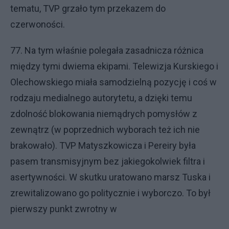
tematu, TVP grzało tym przekazem do
czerwoności.
77. Na tym właśnie polegała zasadnicza różnica
między tymi dwiema ekipami. Telewizja Kurskiego i
Olechowskiego miała samodzielną pozycję i coś w
rodzaju medialnego autorytetu, a dzięki temu
zdolność blokowania niemądrych pomysłów z
zewnątrz (w poprzednich wyborach też ich nie
brakowało). TVP Matyszkowicza i Pereiry była
pasem transmisyjnym bez jakiegokolwiek filtra i
asertywności. W skutku uratowano marsz Tuska i
zrewitalizowano go politycznie i wyborczo. To był
pierwszy punkt zwrotny w