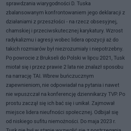
sprawdzania wiarygodności D. Tuska
zbalansowanym konfrontowaniem jego deklaracji z
działaniami z przeszłości - na rzecz obsesyjnej,
chamskiej i przeciwskutecznej karykatury. Wzrost
radykalizmu i agresji wobec lidera opozycji aż do
takich rozmiarów był niezrozumiały i niepotrzebny.
Po powrocie z Brukseli do Polski w lipcu 2021, Tusk
miotał się i przez prawie 2 lata nie znalazł sposobu
na narrację TAI. Wbrew buńczucznym
zapewnieniom, nie odpowiadał na pytania i nawet
nie wpuszczał na konferencję dziennikarzy TVP. Po
prostu zaczął się ich bać się i unikał. Zajmował
miejsce lidera nieufności społecznej. Odbijał się
od niskiego sufitu niemożności. Do maja 2023 r.
Tusk nie był w stanie wyzwolić się z postrzegania