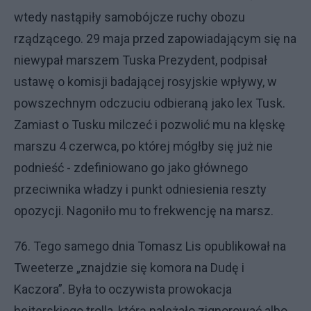
wtedy nastąpiły samobójcze ruchy obozu
rządzącego. 29 maja przed zapowiadającym się na
niewypał marszem Tuska Prezydent, podpisał
ustawę o komisji badającej rosyjskie wpływy, w
powszechnym odczuciu odbieraną jako lex Tusk.
Zamiast o Tusku milczeć i pozwolić mu na klęskę
marszu 4 czerwca, po której mógłby się już nie
podnieść - zdefiniowano go jako głównego
przeciwnika władzy i punkt odniesienia reszty
opozycji. Nagoniło mu to frekwencję na marsz.
76. Tego samego dnia Tomasz Lis opublikował na
Tweeterze „znajdzie się komora na Dudę i
Kaczora”. Była to oczywista prowokacja
hejterskiego trolla, którą należało zignorować albo