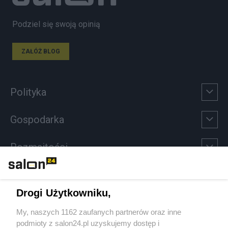
Podziel się swoją opinią
ZAŁÓŻ BLOG
Polityka
Gospodarka
Rozmaitości
Technologie
Drogi Użytkowniku,
Sport
My, naszych 1162 zaufanych partnerów oraz inne
podmioty z salon24.pl uzyskujemy dostęp i