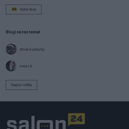
Rafał Woś
Blogi na ten temat
Smok Eustachy
maia14
Napisz notkę