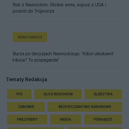
Rok z Nawrockim. Głośne weta, sojusz z USA i
powrót do Trójmorza
Wideo Salon24
Burza po decyzjach Nawrockiego. "Kibol ułaskawił
kibola? To propaganda"
Tematy Redakcja
PIS
GŁOS REGIONÓW
ŚLEDZTWA
ZDROWIE
BEZPIECZEŃSTWO NARODOWE
PREZYDENT
MEDIA
PIENIĄDZE