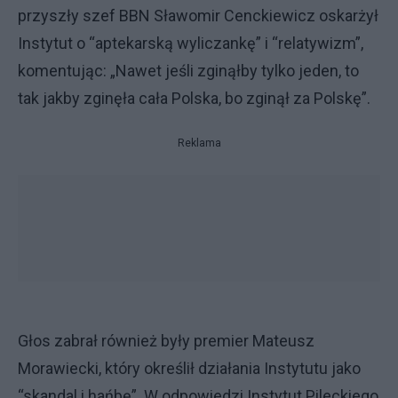
przyszły szef BBN Sławomir Cenckiewicz oskarżył
Instytut o “aptekarską wyliczankę” i “relatywizm”,
komentując: „Nawet jeśli zginąłby tylko jeden, to
tak jakby zginęła cała Polska, bo zginął za Polskę”.
Reklama
Głos zabrał również były premier Mateusz
Morawiecki, który określił działania Instytutu jako
“skandal i hańbę”. W odpowiedzi Instytut Pileckiego