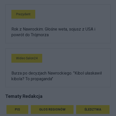
Prezydent
Rok z Nawrockim. Głośne weta, sojusz z USA i
powrót do Trójmorza
Wideo Salon24
Burza po decyzjach Nawrockiego. "Kibol ułaskawił
kibola? To propaganda"
Tematy Redakcja
PIS
GŁOS REGIONÓW
ŚLEDZTWA