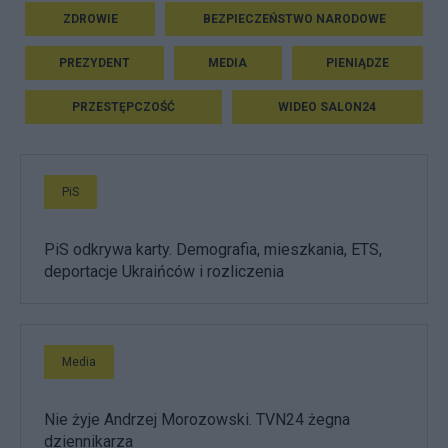
ZDROWIE
BEZPIECZEŃSTWO NARODOWE
PREZYDENT
MEDIA
PIENIĄDZE
PRZESTĘPCZOŚĆ
WIDEO SALON24
PiS
PiS odkrywa karty. Demografia, mieszkania, ETS,
deportacje Ukraińców i rozliczenia
Media
Nie żyje Andrzej Morozowski. TVN24 żegna
dziennikarza