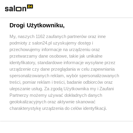
Technologie
Drogi Użytkowniku,
Sport
My, naszych 1162 zaufanych partnerów oraz inne
podmioty z salon24.pl uzyskujemy dostęp i
Społeczeństwo
przechowujemy informacje na urządzeniu oraz
przetwarzamy dane osobowe, takie jak unikalne
Kultura
identyfikatory, standardowe informacje wysyłane przez
urządzenie czy dane przeglądania w celu zapewniania
spersonalizowanych reklam, wybór spersonalizowanych
treści, pomiar reklam i treści, badanie odbiorców oraz
ulepszanie usług. Za zgodą Użytkownika my i Zaufani
X
Facebook
Instagram
Youtube
Partnerzy możemy używać dokładnych danych
geolokalizacyjnych oraz aktywnie skanować
charakterystykę urządzenia do celów identyfikacji.
Web Content Media sp. z o. o. © 2022
Ponieważ cenimy Twoją prywatność, prosimy o zgodę na
korzystanie z tych technologii poprzez kliknięcie
„Akceptuję”. Zgoda jest dobrowolna i zawsze możesz ją
Pomoc
O nas
Praca
Reklama
Kontakt