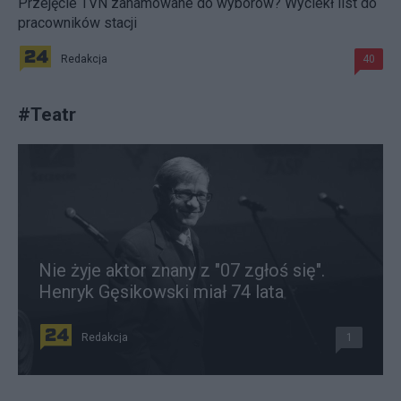
Przejęcie TVN zahamowane do wyborów? Wyciekł list do
pracowników stacji
Redakcja
40
#
Teatr
Nie żyje aktor znany z "07 zgłoś się".
Henryk Gęsikowski miał 74 lata
Redakcja
1