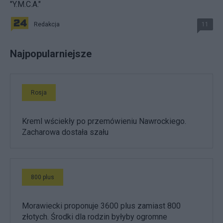
"Y.M.C.A."
Redakcja
11
Najpopularniejsze
Rosja
Kreml wściekły po przemówieniu Nawrockiego.
Zacharowa dostała szału
800 plus
Morawiecki proponuje 3600 plus zamiast 800
złotych. Środki dla rodzin byłyby ogromne