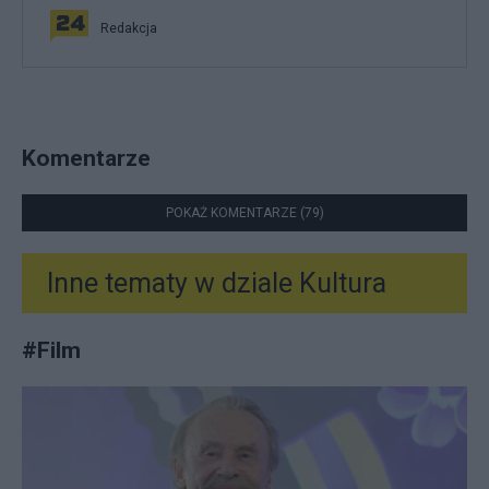
Redakcja
Komentarze
POKAŻ KOMENTARZE (79)
Inne tematy w dziale
Kultura
#
Film