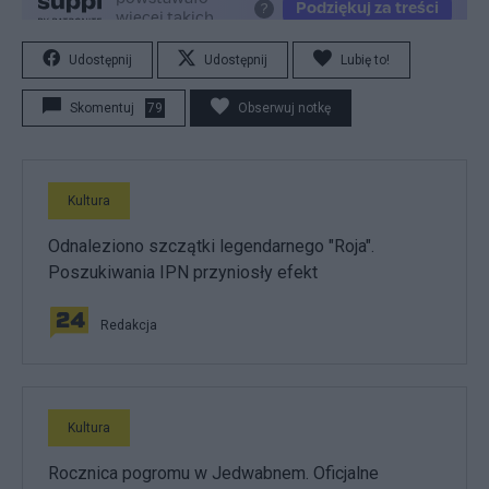
Udostępnij
Udostępnij
Lubię to!
Skomentuj
79
Obserwuj notkę
Kultura
Odnaleziono szczątki legendarnego "Roja".
Poszukiwania IPN przyniosły efekt
Redakcja
Kultura
Rocznica pogromu w Jedwabnem. Oficjalne