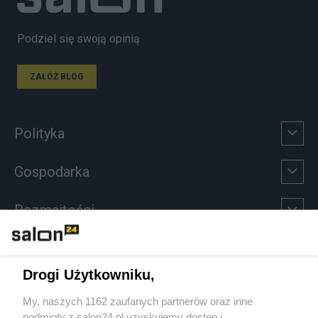
Podziel się swoją opinią
ZAŁÓŻ BLOG
Polityka
Gospodarka
Rozmaitości
Technologie
Drogi Użytkowniku,
Sport
My, naszych 1162 zaufanych partnerów oraz inne
podmioty z salon24.pl uzyskujemy dostęp i