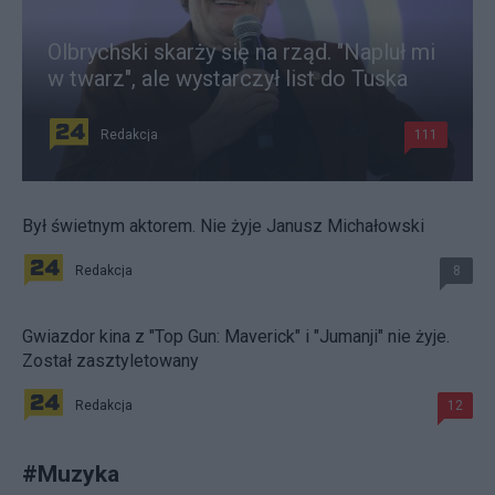
Olbrychski skarży się na rząd. "Napluł mi
w twarz", ale wystarczył list do Tuska
Redakcja
111
Był świetnym aktorem. Nie żyje Janusz Michałowski
Redakcja
8
Gwiazdor kina z "Top Gun: Maverick" i "Jumanji" nie żyje.
Został zasztyletowany
Redakcja
12
#
Muzyka