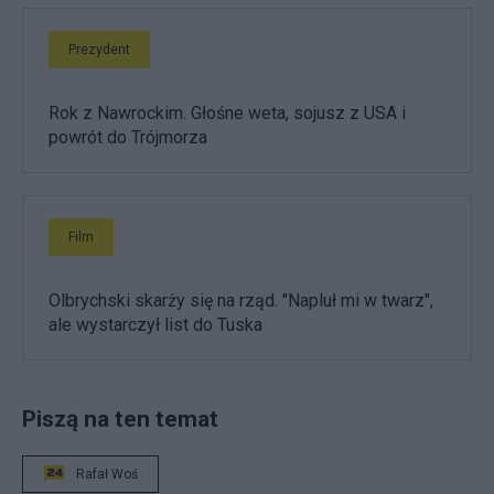
Prezydent
Rok z Nawrockim. Głośne weta, sojusz z USA i
powrót do Trójmorza
Film
Olbrychski skarży się na rząd. "Napluł mi w twarz",
ale wystarczył list do Tuska
Piszą na ten temat
Rafał Woś