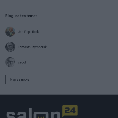
Blogi na ten temat
Jan Filip Libicki
Tomasz Szymborski
cepol
Napisz notkę