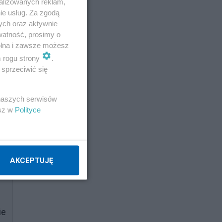
alizowanych reklam,
ie usług. Za zgodą
ych oraz aktywnie
watność, prosimy o
wolna i zawsze możesz
ko
m rogu strony
.
sprzeciwić się
 naszych serwisów
esz w
Polityce
 że
AKCEPTUJĘ
ie