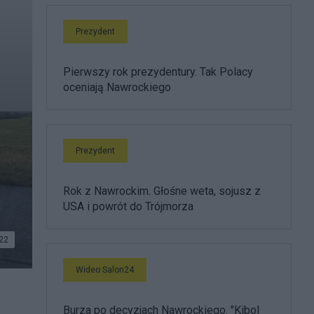
Prezydent
Pierwszy rok prezydentury. Tak Polacy
oceniają Nawrockiego
Prezydent
Rok z Nawrockim. Głośne weta, sojusz z
USA i powrót do Trójmorza
22
Wideo Salon24
Burza po decyzjach Nawrockiego. "Kibol