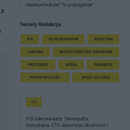
ułaskawił kibola? To propaganda"
 z
Tematy Redakcja
h
PIS
GŁOS REGIONÓW
ŚLEDZTWA
ZDROWIE
BEZPIECZEŃSTWO NARODOWE
PREZYDENT
MEDIA
PIENIĄDZE
PRZESTĘPCZOŚĆ
WIDEO SALON24
PiS
PiS odkrywa karty. Demografia,
mieszkania, ETS, deportacje Ukraińców i