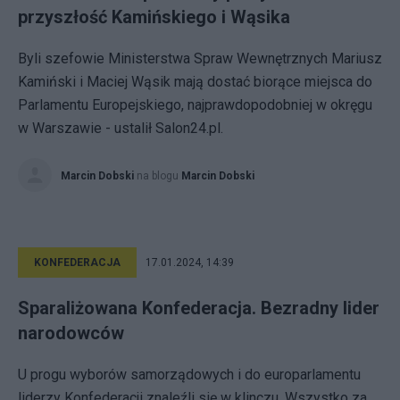
przyszłość Kamińskiego i Wąsika
Byli szefowie Ministerstwa Spraw Wewnętrznych Mariusz
Kamiński i Maciej Wąsik mają dostać biorące miejsca do
Parlamentu Europejskiego, najprawdopodobniej w okręgu
w Warszawie - ustalił Salon24.pl.
Marcin Dobski
na blogu
Marcin Dobski
KONFEDERACJA
17.01.2024, 14:39
Sparaliżowana Konfederacja. Bezradny lider
narodowców
U progu wyborów samorządowych i do europarlamentu
liderzy Konfederacji znaleźli się w klinczu. Wszystko za