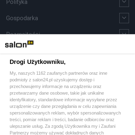
Polityka
Gospodarka
Rozmaitości
Technologie
Drogi Użytkowniku,
Sport
My, naszych 1162 zaufanych partnerów oraz inne
podmioty z salon24.pl uzyskujemy dostęp i
Społeczeństwo
przechowujemy informacje na urządzeniu oraz
przetwarzamy dane osobowe, takie jak unikalne
Kultura
identyfikatory, standardowe informacje wysyłane przez
urządzenie czy dane przeglądania w celu zapewniania
spersonalizowanych reklam, wybór spersonalizowanych
treści, pomiar reklam i treści, badanie odbiorców oraz
ulepszanie usług. Za zgodą Użytkownika my i Zaufani
X
Facebook
Instagram
Youtube
Partnerzy możemy używać dokładnych danych