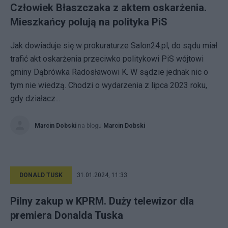
Człowiek Błaszczaka z aktem oskarżenia.
Mieszkańcy polują na polityka PiS
Jak dowiaduje się w prokuraturze Salon24.pl, do sądu miał
trafić akt oskarżenia przeciwko politykowi PiS wójtowi
gminy Dąbrówka Radosławowi K. W sądzie jednak nic o
tym nie wiedzą. Chodzi o wydarzenia z lipca 2023 roku,
gdy działacz...
Marcin Dobski
na blogu
Marcin Dobski
DONALD TUSK
31.01.2024, 11:33
Pilny zakup w KPRM. Duży telewizor dla
premiera Donalda Tuska