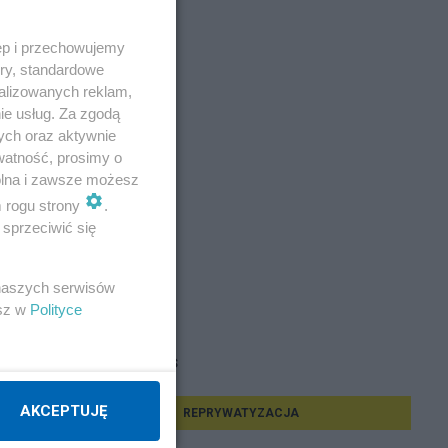
ęp i przechowujemy
ory, standardowe
alizowanych reklam,
ie usług. Za zgodą
ych oraz aktywnie
watność, prosimy o
wolna i zawsze możesz
m rogu strony
.
sprzeciwić się
 naszych serwisów
esz w
Polityce
Tematy vetus
AKCEPTUJĘ
REPRYWATYZACJA