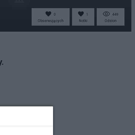
0
1
449
Obserwujących
Notki
Odsłon
.