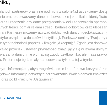
niku,
h informacji?
fanych partnerów oraz inne podmioty z salon24.pl uzyskujemy dost
niu oraz przetwarzamy dane osobowe, takie jak unikalne identyfikat
ŻEBYŚ WIEDZIAŁ
przez urządzenie czy dane przeglądania w celu zapewniania sperson
ych treści, pomiar reklam i treści, badanie odbiorców oraz ulepszan
fani Partnerzy możemy używać dokładnych danych geolokalizacyjn
tykę urządzenia do celów identyfikacji. Ponieważ cenimy Twoją pry
z tych technologii poprzez kliknięcie „Akceptuję”. Zgoda jest dobro
ikając przycisk ustawień prywatności znajdujący się w lewym dolny
etwarzania danych nie wymagają zgody użytkownika, ale masz prawo 
. Preferencje będą miały zastosowania tylko na tej witrynie.
szymi informacjami, abyś mógł świadomie i komfortowo korzystać z
gółowe informacje dotyczące przetwarzania Twoich danych znajdzi
s
oraz po kliknięciu w „Ustawienia”.
USTAWIENIA