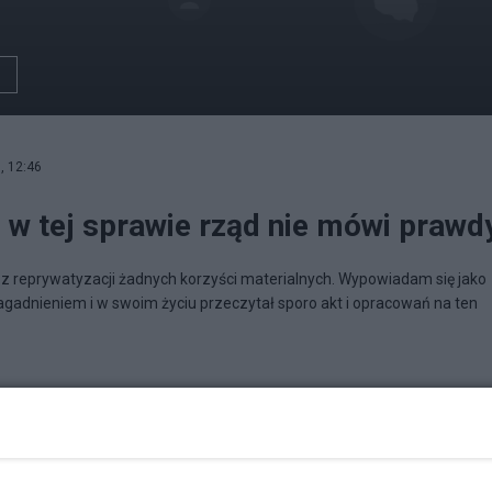
, 12:46
 w tej sprawie rząd nie mówi prawdy
 reprywatyzacji żadnych korzyści materialnych. Wypowiadam się jako
 zagadnieniem i w swoim życiu przeczytał sporo akt i opracowań na ten