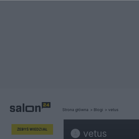
Strona główna
Blogi
vetus
ŻEBYŚ WIEDZIAŁ
vetus