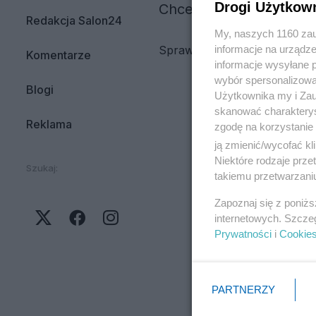
Drogi Użytkow
Chcesz więcej aktualnyc
Redakcja Salon24
My, naszych 1160 zau
informacje na urządze
Sprawdź:
Redakcja
Komentarze
informacje wysyłane 
wybór spersonalizowan
Blogi
Użytkownika my i Zau
skanować charakterys
Reklama
zgodę na korzystanie 
ją zmienić/wycofać kl
Niektóre rodzaje prz
Szukaj:
takiemu przetwarzaniu
Zapoznaj się z poniż
internetowych. Szcze
Prywatności
i
Cookie
PARTNERZY