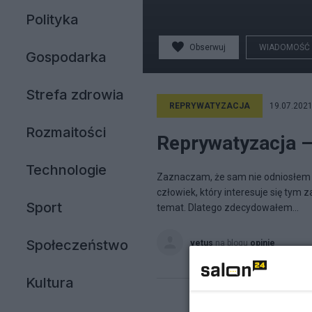
Polityka
Obserwuj
WIADOMOŚĆ
Gospodarka
Strefa zdrowia
REPRYWATYZACJA
19.07.2021
Rozmaitości
Reprywatyzacja –
Technologie
Zaznaczam, że sam nie odniosłem z
człowiek, który interesuje się tym
Sport
temat. Dlatego zdecydowałem...
Społeczeństwo
vetus
na blogu
opinie
Kultura