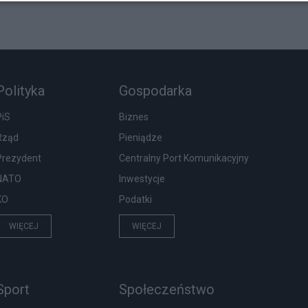
Polityka
Gospodarka
PiS
Biznes
Rząd
Pieniądze
Prezydent
Centralny Port Komunikacyjny
NATO
Inwestycje
KO
Podatki
WIĘCEJ
WIĘCEJ
Sport
Społeczeństwo